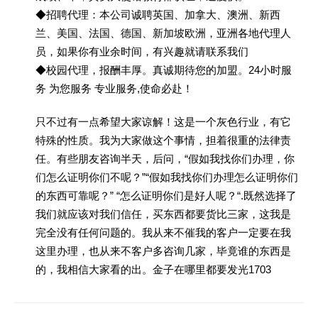
◆招聘代理：本公司诚聘英国、加拿大、澳洲、新西
兰、美国、法国、德国、新加坡欧洲，亚洲各地代理人
员，如果你有业余时间，有兴趣就请联系我们
◆校园代理，报酬丰厚。真诚期待您的加盟。24小时服
务 为您服务 专业服务,使命必赴！
只不过有一点希望大家谅解！这是一个灰色行业，有它
特殊的性质。我为大家做这个事情，担着很重的法律责
任。有些朋友咨询半天，后问，“假如我找你们办理，你
们怎么证明你们不呢？”“假如我找你们办理怎么证明你们
的东西可靠呢？” “怎么证明你们是好人呢？“.既然选择了
我们就应该对我们信任，买东西都要货比三家，这我是
完全没有任何问题的。我从来不催我的客户一定要在我
这里办理，也从来不客户多咨询几家，毕竟谁的东西是
的，我相信大家看的出。金子在哪里都要发光1703