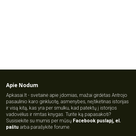
Apie Nodum
Apkasai.lt - svetainė apie įdomias, mažai girdėtas Antrojo
pasaulinio karo ginkluotę, asmenybes, neįtikėtinas istorijas
ir visą kitą, kas yra per smulku, kad patektų į istorijos
vadovėlius ir rimtas knygas. Turite ką papasakoti?
Susisiekite su mumis per mūsų
Facebook puslapį
,
el.
paštu
arba parašykite forume.