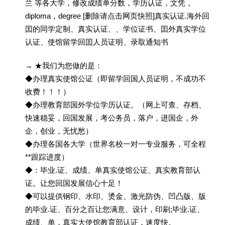
兰 等各大学，修改成绩单分数，学历认证，文凭，
diploma，degree [删除请点击网页快照]真实认证.海外回
囯的同学定制、真实认证、、学位证书、囯外真实学位
认证、使馆留学回囯人员证明、录取通知书
→ ★我们为您做的是：
◆办理真实使馆公证（即留学回国人员证明，不成功不
收费！！！）
◆办理教育部国外学位学历认证。（网上可查、存档、
快速稳妥，回国发展，考公务员，落户，进国企，外
企，创业，无忧愁）
◆办理各国各大学（世界名校一对一专业服务，可全程
**跟踪进度）
◆：毕业.证、成绩、单真实使馆公证、真实教育部认
证。让您回国发展信心十足！
◆可以提供钢印、水印、烫金、激光防伪、凹凸版、版
的毕业.证、百分之百让您满意、设计，印刷;毕业.证、
成绩、单，真实大使馆教育部认证，速度快。