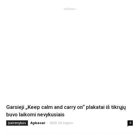
- reklama -
Garsieji „Keep calm and carry on“ plakatai iš tikrųjų
buvo laikomi nevykusiais
Apkasai
-
2020 24 liepos
Įvairenybės
0