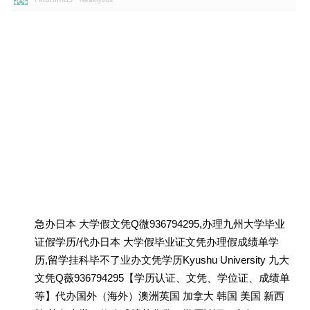
急办日本 大学假文凭Q微936794295,办理九州大学毕业
证假学历/代办日本 大学假毕业证文凭办理假成绩单学
历,留学挂科毕不了业办文凭学历Kyushu University 九大
文凭Q薇936794295【学历认证、文凭、学位证、成绩单
等】代办国外（海外）澳洲英国 加拿大 韩国 美国 新西