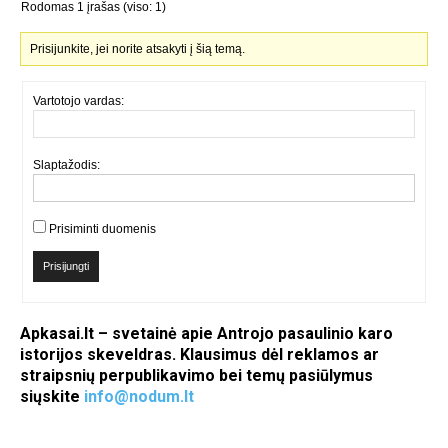
Rodomas 1 įrašas (viso: 1)
Prisijunkite, jei norite atsakyti į šią temą.
Vartotojo vardas:
Slaptažodis:
Prisiminti duomenis
Prisijungti
Apkasai.lt – svetainė apie Antrojo pasaulinio karo
istorijos skeveldras. Klausimus dėl reklamos ar
straipsnių perpublikavimo bei temų pasiūlymus
siųskite
info@nodum.lt