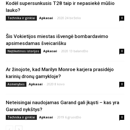
Kodėl supersunkusis T28 taip ir nepasiekė mūšio
lauko?
Apkasai
-
2020 24 birželio
Technika ir ginklai
0
Šis Vokietijos miestas išvengė bombardavimo
apsimesdamas šveicarišku
Apkasai
-
2020 13 balandžio
Neįtikėtinos istorijos
0
Ar žinojote, kad Marilyn Monroe karjera prasidėjo
karinių dronų gamykloje?
Apkasai
-
2020 8 kovo
Asmenybės
0
Neteisingai naudojamas Garand gali įkąsti – kas yra
Garand nykštys?
Apkasai
-
2019 6 gruodžio
Technika ir ginklai
0