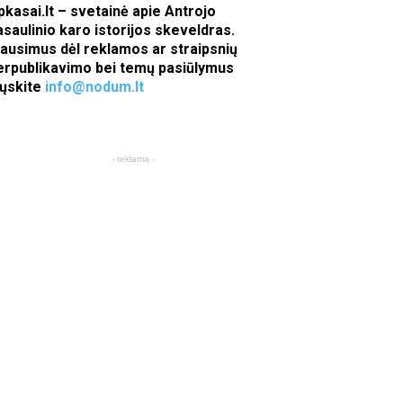
pkasai.lt – svetainė apie Antrojo
asaulinio karo istorijos skeveldras.
lausimus dėl reklamos ar straipsnių
erpublikavimo bei temų pasiūlymus
iųskite
info@nodum.lt
- reklama -