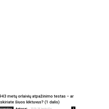
943 metų orlaivių atpažinimo testas – ar
tskiriate šiuos lėktuvus? (1 dalis)
Apkasai
-
2019 18 lapkričio
vairenybės
3