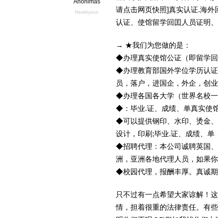
Anonimas
请点击网页快照]真实认证.海
Neaktyvus
认证、使馆留学回囯人员证明、
→ ★我们为您做的是：
◆办理真实使馆公证（即留学
◆办理教育部国外学位学历认证
员，落户，进国企，外企，创
◆办理各国各大学（世界名校
◆：毕业.证、成绩、单真实使
◆可以提供钢印、水印、烫金、
设计，印刷;毕业.证、成绩、
◆招聘代理：本公司诚聘英国、
洲，亚洲各地代理人员，如果你
◆校园代理，报酬丰厚。真诚期待
只不过有一点希望大家谅解！这
情，担着很重的法律责任。有些