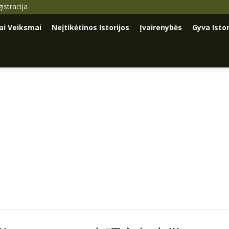
istracija
iai Veiksmai
Neįtikėtinos Istorijos
Įvairenybės
Gyva Istor