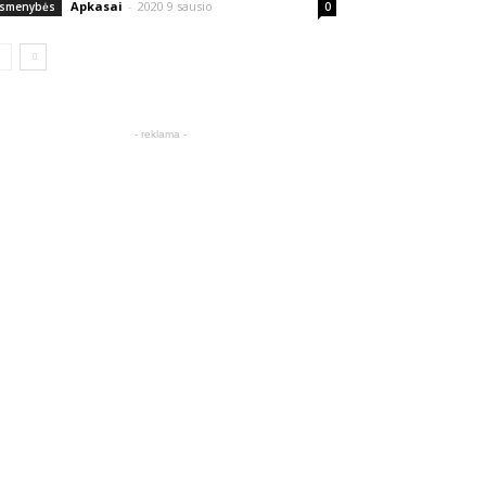
Apkasai
-
2020 9 sausio
smenybės
0
- reklama -