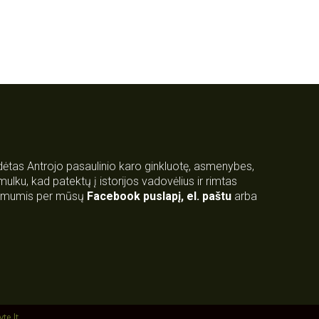
rdėtas Antrojo pasaulinio karo ginkluotę, asmenybes,
 smulku, kad patektų į istorijos vadovėlius ir rimtas
su mumis per mūsų
Facebook puslapį
,
el. paštu
arba
yte.lt