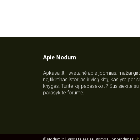
Apie Nodum
Apkasai.lt - svetainė apie įdomias, mažai gi
neįtikėtinas istorijas ir visą kitą, kas yra per
knygas. Turite ką papasakoti? Susisiekite 
parašykite forume.
© Nodum.lt | Visos teisės saugomos | Sprendimas:
Sb