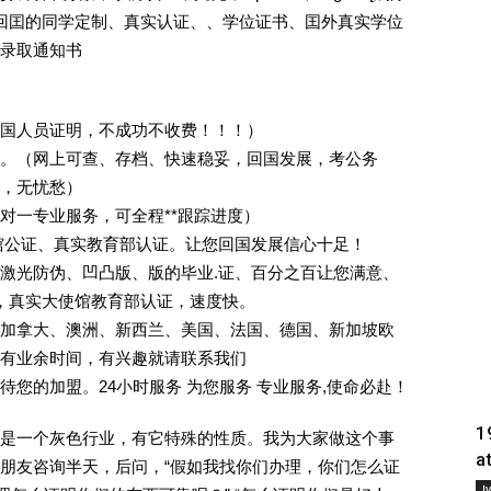
外回囯的同学定制、真实认证、、学位证书、囯外真实学位
录取通知书
回国人员证明，不成功不收费！！！）
。（网上可查、存档、快速稳妥，回国发展，考公务
业，无忧愁）
一对一专业服务，可全程**跟踪进度）
馆公证、真实教育部认证。让您回国发展信心十足！
激光防伪、凹凸版、版的毕业.证、百分之百让您满意、
单，真实大使馆教育部认证，速度快。
加拿大、澳洲、新西兰、美国、法国、德国、新加坡欧
有业余时间，有兴趣就请联系我们
您的加盟。24小时服务 为您服务 专业服务,使命必赴！
1
是一个灰色行业，有它特殊的性质。我为大家做这个事
a
朋友咨询半天，后问，“假如我找你们办理，你们怎么证
Į