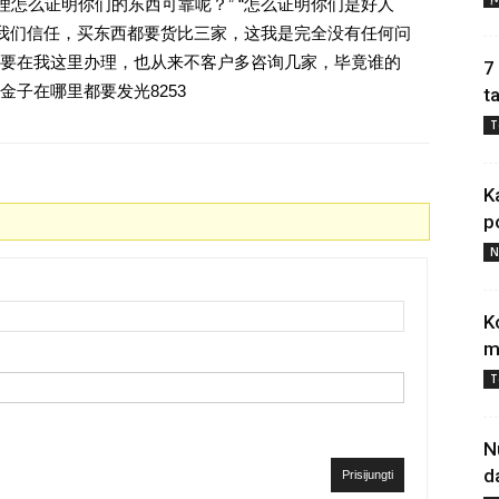
理怎么证明你们的东西可靠呢？” “怎么证明你们是好人
对我们信任，买东西都要货比三家，这我是完全没有任何问
要在我这里办理，也从来不客户多咨询几家，毕竟谁的
7
子在哪里都要发光8253
t
T
K
p
N
K
m
T
N
d
Prisijungti