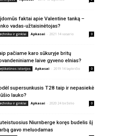
 įdomūs faktai apie Valentine tanką –
anko vadas-užtaisinėtojas?
Apkasai
-
2021 14 vasario
echnika ir ginklai
0
aip pačiame karo sūkuryje britų
ovandeniniame laive gyveno elnias?
Apkasai
-
2019 14 lapkričio
eįtikėtinos istorijos
0
odėl supersunkusis T28 taip ir nepasiekė
ūšio lauko?
Apkasai
-
2020 24 birželio
echnika ir ginklai
0
uteistuosius Niurnberge koręs budelis šį
arbą gavo meluodamas