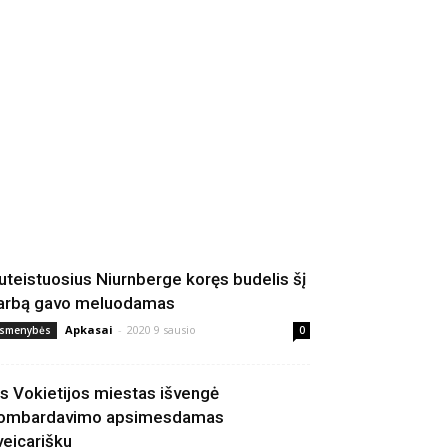
uteistuosius Niurnberge koręs budelis šį
arbą gavo meluodamas
Apkasai
-
2020 9 sausio
smenybės
0
is Vokietijos miestas išvengė
ombardavimo apsimesdamas
veicarišku