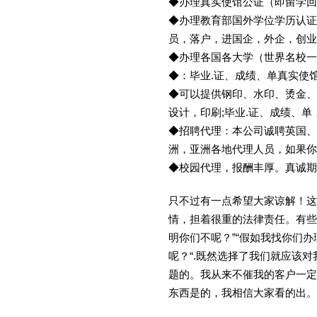
◆办理真实使馆公证（即留学
◆办理教育部国外学位学历认证
员，落户，进国企，外企，创
◆办理各国各大学（世界名校
◆：毕业.证、成绩、单真实使
◆可以提供钢印、水印、烫金、
设计，印刷;毕业.证、成绩、
◆招聘代理：本公司诚聘英国、
洲，亚洲各地代理人员，如果你
◆校园代理，报酬丰厚。真诚期待
只不过有一点希望大家谅解！这
情，担着很重的法律责任。有些
明你们不呢？”“假如我找你们办
呢？“.既然选择了我们就应该
题的。我从来不催我的客户一定
东西是的，我相信大家看的出。金