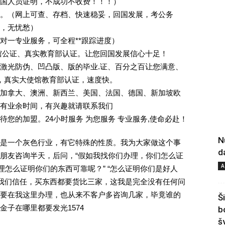
回国人员证明，不成功不收费！！！）
。（网上可查、存档、快速稳妥，回国发展，考公务
业，无忧愁）
一对一专业服务，可全程**跟踪进度）
馆公证、真实教育部认证。让您回国发展信心十足！
激光防伪、凹凸版、版的毕业.证、百分之百让您满意、
单，真实大使馆教育部认证，速度快。
加拿大、澳洲、新西兰、美国、法国、德国、新加坡欧
有业余时间，有兴趣就请联系我们
您的加盟。24小时服务 为您服务 专业服务,使命必赴！
N
是一个灰色行业，有它特殊的性质。我为大家做这个事
d
朋友咨询半天，后问，“假如我找你们办理，你们怎么证
A
理怎么证明你们的东西可靠呢？” “怎么证明你们是好人
对我们信任，买东西都要货比三家，这我是完全没有任何问
要在我这里办理，也从来不客户多咨询几家，毕竟谁的
Š
子在哪里都要发光1574
b
š