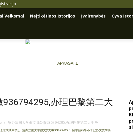
istracija
iai Veiksmai
Neįtikėtinos Istorijos
Įvairenybės
Gyva Istor
36794295,办理巴黎第二大
A
p
Apkasai.lt
K
p
je
›
急办法国大学假文凭Q微936794295,办理巴黎第二大学毕
s
办理假成绩单学历
,
急办法国大学假文凭Q微936794295
,
留学挂科毕不了业办文凭学历