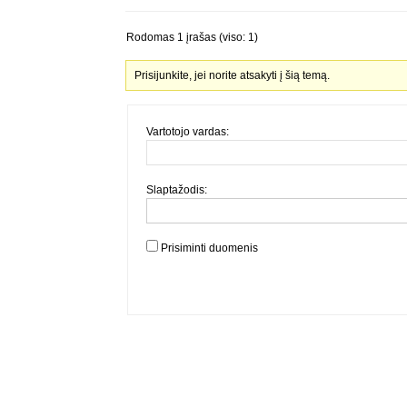
Rodomas 1 įrašas (viso: 1)
Prisijunkite, jei norite atsakyti į šią temą.
Vartotojo vardas:
Slaptažodis:
Prisiminti duomenis