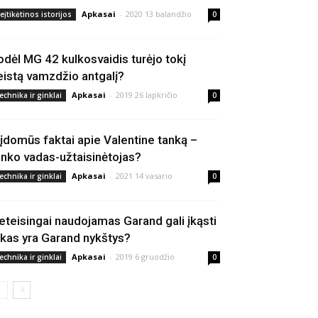
Apkasai
-
2020 13 balandžio
eįtikėtinos istorijos
0
odėl MG 42 kulkosvaidis turėjo tokį
eistą vamzdžio antgalį?
Apkasai
-
2019 26 lapkričio
echnika ir ginklai
0
 įdomūs faktai apie Valentine tanką –
anko vadas-užtaisinėtojas?
Apkasai
-
2021 14 vasario
echnika ir ginklai
0
eteisingai naudojamas Garand gali įkąsti
 kas yra Garand nykštys?
Apkasai
-
2019 6 gruodžio
echnika ir ginklai
0