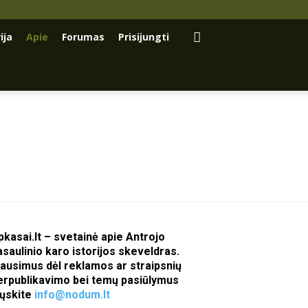
ija
Apie
Forumas
Prisijungti
pkasai.lt – svetainė apie Antrojo
asaulinio karo istorijos skeveldras.
lausimus dėl reklamos ar straipsnių
erpublikavimo bei temų pasiūlymus
iųskite
info@nodum.lt