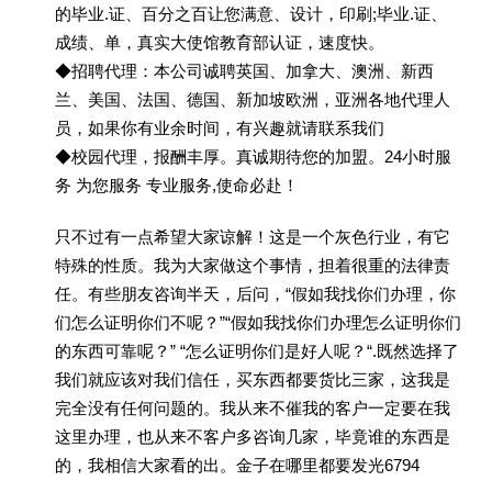
的毕业.证、百分之百让您满意、设计，印刷;毕业.证、
成绩、单，真实大使馆教育部认证，速度快。
◆招聘代理：本公司诚聘英国、加拿大、澳洲、新西
兰、美国、法国、德国、新加坡欧洲，亚洲各地代理人
员，如果你有业余时间，有兴趣就请联系我们
◆校园代理，报酬丰厚。真诚期待您的加盟。24小时服
务 为您服务 专业服务,使命必赴！
只不过有一点希望大家谅解！这是一个灰色行业，有它
特殊的性质。我为大家做这个事情，担着很重的法律责
任。有些朋友咨询半天，后问，“假如我找你们办理，你
们怎么证明你们不呢？”“假如我找你们办理怎么证明你们
的东西可靠呢？” “怎么证明你们是好人呢？“.既然选择了
我们就应该对我们信任，买东西都要货比三家，这我是
完全没有任何问题的。我从来不催我的客户一定要在我
这里办理，也从来不客户多咨询几家，毕竟谁的东西是
的，我相信大家看的出。金子在哪里都要发光6794