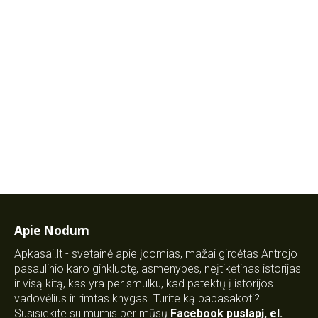
Apie Nodum
Apkasai.lt - svetainė apie įdomias, mažai girdėtas Antrojo
pasaulinio karo ginkluotę, asmenybes, neįtikėtinas istorijas
ir visą kitą, kas yra per smulku, kad patektų į istorijos
vadovėlius ir rimtas knygas. Turite ką papasakoti?
Susisiekite su mumis per mūsų
Facebook puslapį
,
el.