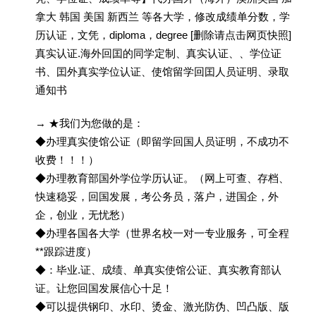
拿大 韩国 美国 新西兰 等各大学，修改成绩单分数，学
历认证，文凭，diploma，degree [删除请点击网页快照]
真实认证.海外回囯的同学定制、真实认证、、学位证
书、囯外真实学位认证、使馆留学回囯人员证明、录取
通知书
→ ★我们为您做的是：
◆办理真实使馆公证（即留学回国人员证明，不成功不
收费！！！）
◆办理教育部国外学位学历认证。（网上可查、存档、
快速稳妥，回国发展，考公务员，落户，进国企，外
企，创业，无忧愁）
◆办理各国各大学（世界名校一对一专业服务，可全程
**跟踪进度）
◆：毕业.证、成绩、单真实使馆公证、真实教育部认
证。让您回国发展信心十足！
◆可以提供钢印、水印、烫金、激光防伪、凹凸版、版