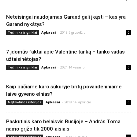
Neteisingai naudojamas Garand gali įkąsti – kas yra
Garand nykštys?
Apkasai
-
2019 6 gruodžio
Technika ir ginklai
0
7 įdomūs faktai apie Valentine tanką – tanko vadas-
užtaisinėtojas?
Apkasai
-
2021 14 vasario
Technika ir ginklai
0
Kaip pačiame karo sūkuryje britų povandeniniame
laive gyveno elnias?
Apkasai
-
2019 14 lapkričio
Neįtikėtinos istorijos
0
Paskutinis karo belaisvis Rusijoje – András Toma
namo grįžo tik 2000-aisiais
Apkasai
-
2020 16 sausio