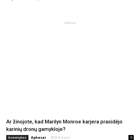
- reklama -
Ar žinojote, kad Marilyn Monroe karjera prasidėjo
karinių dronų gamykloje?
Apkasai
-
2020 8 kovo
Asmenybės
0