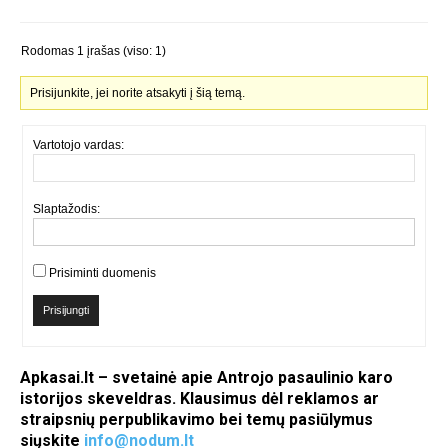
Rodomas 1 įrašas (viso: 1)
Prisijunkite, jei norite atsakyti į šią temą.
Vartotojo vardas:
Slaptažodis:
Prisiminti duomenis
Prisijungti
Apkasai.lt – svetainė apie Antrojo pasaulinio karo
istorijos skeveldras. Klausimus dėl reklamos ar
straipsnių perpublikavimo bei temų pasiūlymus
siųskite
info@nodum.lt