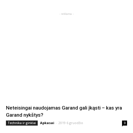
- reklama -
Neteisingai naudojamas Garand gali įkąsti – kas yra
Garand nykštys?
Apkasai
-
2019 6 gruodžio
Technika ir ginklai
0