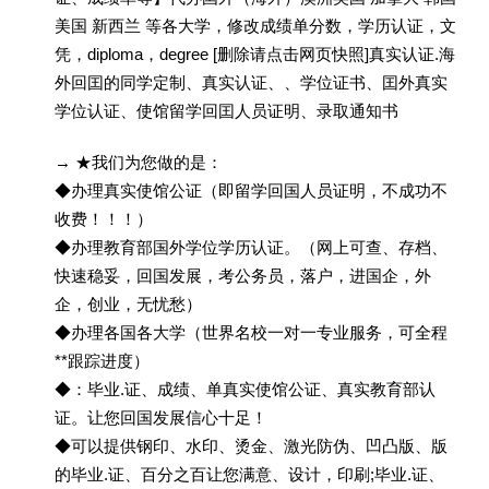
美国 新西兰 等各大学，修改成绩单分数，学历认证，文
凭，diploma，degree [删除请点击网页快照]真实认证.海
外回囯的同学定制、真实认证、、学位证书、囯外真实
学位认证、使馆留学回囯人员证明、录取通知书
→ ★我们为您做的是：
◆办理真实使馆公证（即留学回国人员证明，不成功不
收费！！！）
◆办理教育部国外学位学历认证。（网上可查、存档、
快速稳妥，回国发展，考公务员，落户，进国企，外
企，创业，无忧愁）
◆办理各国各大学（世界名校一对一专业服务，可全程
**跟踪进度）
◆：毕业.证、成绩、单真实使馆公证、真实教育部认
证。让您回国发展信心十足！
◆可以提供钢印、水印、烫金、激光防伪、凹凸版、版
的毕业.证、百分之百让您满意、设计，印刷;毕业.证、