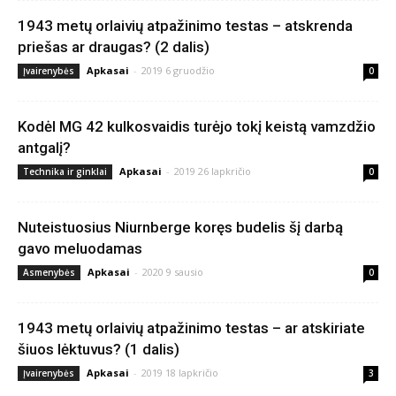
1943 metų orlaivių atpažinimo testas – atskrenda
priešas ar draugas? (2 dalis)
Apkasai
-
2019 6 gruodžio
Įvairenybės
0
Kodėl MG 42 kulkosvaidis turėjo tokį keistą vamzdžio
antgalį?
Apkasai
-
2019 26 lapkričio
Technika ir ginklai
0
Nuteistuosius Niurnberge koręs budelis šį darbą
gavo meluodamas
Apkasai
-
2020 9 sausio
Asmenybės
0
1943 metų orlaivių atpažinimo testas – ar atskiriate
šiuos lėktuvus? (1 dalis)
Apkasai
-
2019 18 lapkričio
Įvairenybės
3