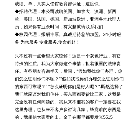
成绩、单，真实大使馆教育部认证，速度快。
◆招聘代理：本公司诚聘英国、加拿大、澳洲、新西
兰、美国、法国、德国、新加坡欧洲，亚洲各地代理人
员，如果你有业余时间，有兴趣就请联系我们
◆校园代理，报酬丰厚。真诚期待您的加盟。24小时服
务 为您服务 专业服务,使命必赴！
只不过有一点希望大家谅解！这是一个灰色行业，有它
特殊的性质。我为大家做这个事情，担着很重的法律责
任。有些朋友咨询半天，后问，“假如我找你们办理，你
们怎么证明你们不呢？”“假如我找你们办理怎么证明你们
的东西可靠呢？” “怎么证明你们是好人呢？“.既然选择了
我们就应该对我们信任，买东西都要货比三家，这我是
完全没有任何问题的。我从来不催我的客户一定要在我
这里办理，也从来不客户多咨询几家，毕竟谁的东西是
的，我相信大家看的出。金子在哪里都要发光5515