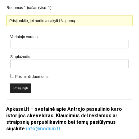
Rodomas 1 įrašas (viso: 1)
Prisijunkite, jei norite atsakyti į šią temą.
Vartotojo vardas:
Slaptažodis:
Prisiminti duomenis
Prisijungti
Apkasai.lt – svetainė apie Antrojo pasaulinio karo
istorijos skeveldras. Klausimus dėl reklamos ar
straipsnių perpublikavimo bei temų pasiūlymus
siųskite
info@nodum.lt