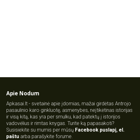
Apie Nodum
Apkasai.lt - svetainė apie įdomias, mažai girdėtas Antrojo
pasaulinio karo ginkluotę, asmenybes, neįtikėtinas istorijas
ir visą kitą, kas yra per smulku, kad patektų į istorijos
vadovėlius ir rimtas knygas. Turite ką papasakoti?
Susisiekite su mumis per mūsų
Facebook puslapį
,
el.
paštu
arba parašykite forume.