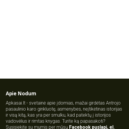
Apie Nodum
Apkasai.lt - svetainė apie įdomias, mažai girdėtas Antrojo
pasaulinio karo ginkluotę, asmenybes, neįtikėtinas istorijas
ir visą kitą, kas yra per smulku, kad patektų į istorijos
vadovėlius ir rimtas knygas. Turite ką papasakoti?
Susisiekite su mumis per mūsų
Facebook puslapį
,
el.