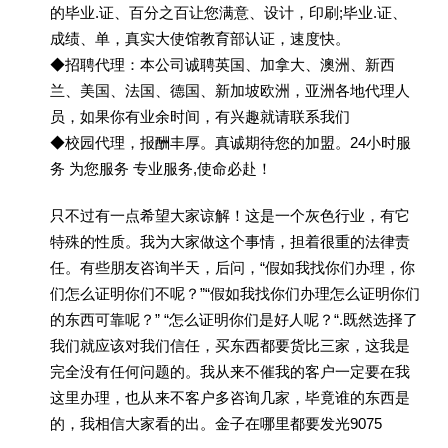
的毕业.证、百分之百让您满意、设计，印刷;毕业.证、
成绩、单，真实大使馆教育部认证，速度快。
◆招聘代理：本公司诚聘英国、加拿大、澳洲、新西
兰、美国、法国、德国、新加坡欧洲，亚洲各地代理人
员，如果你有业余时间，有兴趣就请联系我们
◆校园代理，报酬丰厚。真诚期待您的加盟。24小时服
务 为您服务 专业服务,使命必赴！
只不过有一点希望大家谅解！这是一个灰色行业，有它
特殊的性质。我为大家做这个事情，担着很重的法律责
任。有些朋友咨询半天，后问，“假如我找你们办理，你
们怎么证明你们不呢？”“假如我找你们办理怎么证明你们
的东西可靠呢？” “怎么证明你们是好人呢？“.既然选择了
我们就应该对我们信任，买东西都要货比三家，这我是
完全没有任何问题的。我从来不催我的客户一定要在我
这里办理，也从来不客户多咨询几家，毕竟谁的东西是
的，我相信大家看的出。金子在哪里都要发光9075