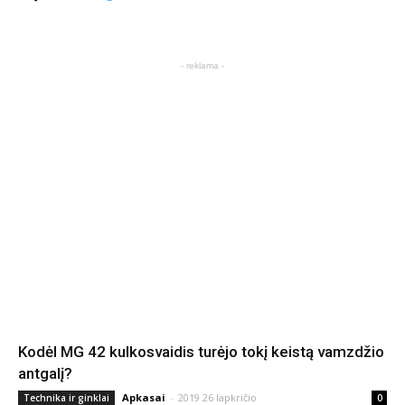
- reklama -
Kodėl MG 42 kulkosvaidis turėjo tokį keistą vamzdžio
antgalį?
Apkasai
-
2019 26 lapkričio
Technika ir ginklai
0