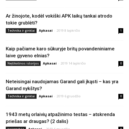
Ar žinojote, kodėl vokiški APK laikų tankai atrodo
tokie grublėti?
Apkasai
-
2019 8 lapkričio
Technika ir ginklai
1
Kaip pačiame karo sūkuryje britų povandeniniame
laive gyveno elnias?
Apkasai
-
2019 14 lapkričio
Neįtikėtinos istorijos
0
Neteisingai naudojamas Garand gali įkąsti – kas yra
Garand nykštys?
Apkasai
-
2019 6 gruodžio
Technika ir ginklai
0
1943 metų orlaivių atpažinimo testas – atskrenda
priešas ar draugas? (2 dalis)
Apkasai
-
2019 6 gruodžio