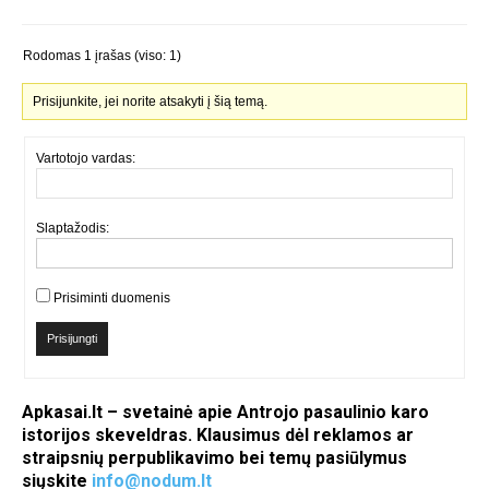
Rodomas 1 įrašas (viso: 1)
Prisijunkite, jei norite atsakyti į šią temą.
Vartotojo vardas:
Slaptažodis:
Prisiminti duomenis
Prisijungti
Apkasai.lt – svetainė apie Antrojo pasaulinio karo
istorijos skeveldras. Klausimus dėl reklamos ar
straipsnių perpublikavimo bei temų pasiūlymus
siųskite
info@nodum.lt