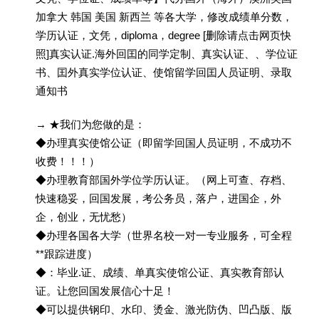
加拿大 韩国 美国 新西兰 等各大学，修改成绩单分数，
学历认证，文凭，diploma，degree [删除请点击网页快
照]真实认证.海外回囯的同学定制、真实认证、、学位证
书、囯外真实学位认证、使馆留学回囯人员证明、录取
通知书
→ ★我们为您做的是：
◆办理真实使馆公证（即留学回国人员证明，不成功不
收费！！！）
◆办理教育部国外学位学历认证。（网上可查、存档、
快速稳妥，回国发展，考公务员，落户，进国企，外
企，创业，无忧愁）
◆办理各国各大学（世界名校一对一专业服务，可全程
**跟踪进度）
◆：毕业.证、成绩、单真实使馆公证、真实教育部认
证。让您回国发展信心十足！
◆可以提供钢印、水印、烫金、激光防伪、凹凸版、版