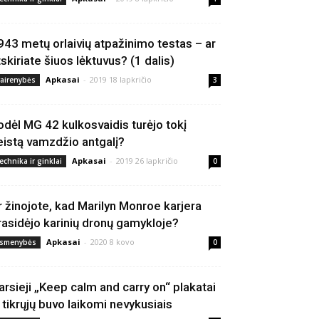
943 metų orlaivių atpažinimo testas – ar
tskiriate šiuos lėktuvus? (1 dalis)
Apkasai
-
2019 18 lapkričio
vairenybės
3
odėl MG 42 kulkosvaidis turėjo tokį
eistą vamzdžio antgalį?
Apkasai
-
2019 26 lapkričio
echnika ir ginklai
0
r žinojote, kad Marilyn Monroe karjera
rasidėjo karinių dronų gamykloje?
Apkasai
-
2020 8 kovo
smenybės
0
arsieji „Keep calm and carry on“ plakatai
š tikrųjų buvo laikomi nevykusiais