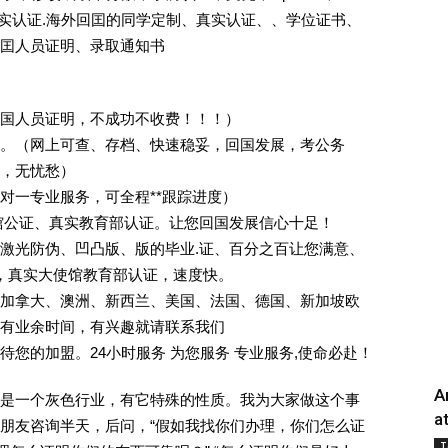
照]真实认证.海外回囯的同学定制、真实认证、、学位证书、
囯人员证明、录取通知书
回国人员证明，不成功不收费！！！）
。（网上可查、存档、快速稳妥，回国发展，考公务
业，无忧愁）
一对一专业服务，可全程**跟踪进度）
馆公证、真实教育部认证。让您回国发展信心十足！
激光防伪、凹凸版、版的毕业.证、百分之百让您满意、
单，真实大使馆教育部认证，速度快。
加拿大、澳洲、新西兰、美国、法国、德国、新加坡欧
有业余时间，有兴趣就请联系我们
您的加盟。24小时服务 为您服务 专业服务,使命必赴！
A
是一个灰色行业，有它特殊的性质。我为大家做这个事
a
朋友咨询半天，后问，“假如我找你们办理，你们怎么证
T