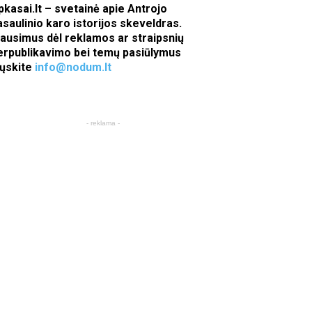
pkasai.lt – svetainė apie Antrojo
asaulinio karo istorijos skeveldras.
lausimus dėl reklamos ar straipsnių
erpublikavimo bei temų pasiūlymus
iųskite
info@nodum.lt
- reklama -