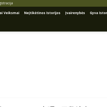
istracija
iai Veiksmai
Neįtikėtinos Istorijos
Įvairenybės
Gyva Istor