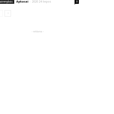
Apkasai
-
2020 24 liepos
vairenybės
0
- reklama -