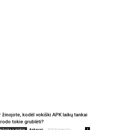
r žinojote, kodėl vokiški APK laikų tankai
trodo tokie grublėti?
Apkasai
-
2019 8 lapkričio
echnika ir ginklai
1