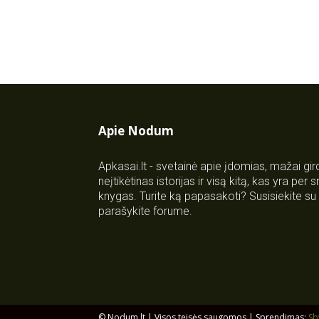
Apie Nodum
Apkasai.lt - svetainė apie įdomias, mažai gi
neįtikėtinas istorijas ir visą kitą, kas yra per
knygas. Turite ką papasakoti? Susisiekite 
parašykite forume.
© Nodum.lt | Visos teisės saugomos | Sprendimas:
Sb