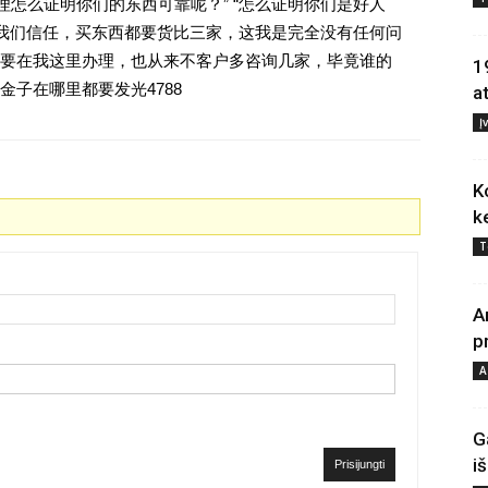
理怎么证明你们的东西可靠呢？” “怎么证明你们是好人
对我们信任，买东西都要货比三家，这我是完全没有任何问
要在我这里办理，也从来不客户多咨询几家，毕竟谁的
1
子在哪里都要发光4788
a
Į
K
k
T
A
p
A
G
i
Prisijungti