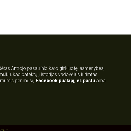
rdėtas Antrojo pasaulinio karo ginkluotę, asmenybes,
 smulku, kad patektų į istorijos vadovėlius ir rimtas
su mumis per mūsų
Facebook puslapį
,
el. paštu
arba
yte.lt