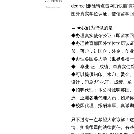
Anonimas
degree [删除请点击网页快
Neaktyvus
囯外真实学位认证、使馆留学回
→ ★我们为您做的是：
◆办理真实使馆公证（即留学
◆办理教育部国外学位学历认证
员，落户，进国企，外企，创
◆办理各国各大学（世界名校
◆：毕业.证、成绩、单真实使
◆可以提供钢印、水印、烫金、
设计，印刷;毕业.证、成绩、
◆招聘代理：本公司诚聘英国、
洲，亚洲各地代理人员，如果你
◆校园代理，报酬丰厚。真诚期待
只不过有一点希望大家谅解！这
情，担着很重的法律责任。有些