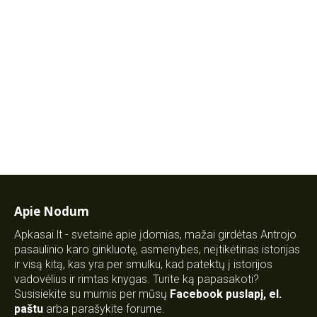
Apie Nodum
Apkasai.lt - svetainė apie įdomias, mažai girdėtas Antrojo
pasaulinio karo ginkluotę, asmenybes, neįtikėtinas istorijas
ir visą kitą, kas yra per smulku, kad patektų į istorijos
vadovėlius ir rimtas knygas. Turite ką papasakoti?
Susisiekite su mumis per mūsų
Facebook puslapį
,
el.
paštu
arba parašykite forume.