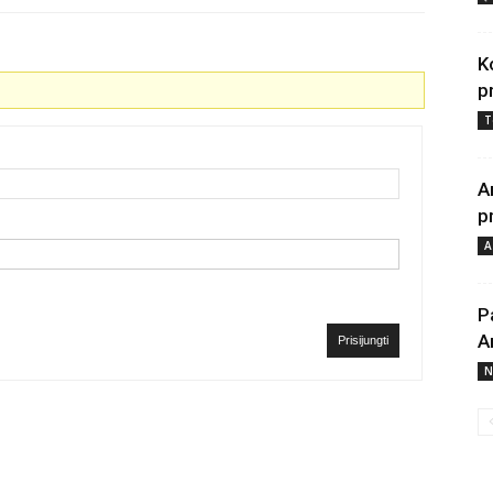
K
p
T
A
p
A
P
A
Prisijungti
N