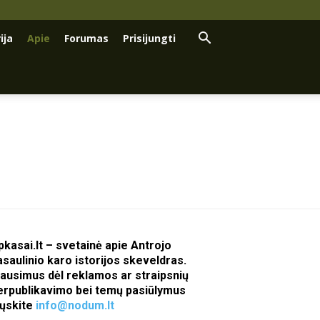
ija
Apie
Forumas
Prisijungti
pkasai.lt – svetainė apie Antrojo
asaulinio karo istorijos skeveldras.
lausimus dėl reklamos ar straipsnių
erpublikavimo bei temų pasiūlymus
iųskite
info@nodum.lt