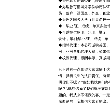
◆办理真实使馆公证（即留学
◆办理教育部国外学位学历认证
员，落户，进国企，外企，创
◆办理各国各大学（世界名校
◆：毕业.证、成绩、单真实使
◆可以提供钢印、水印、烫金、
设计，印刷;毕业.证、成绩、
◆招聘代理：本公司诚聘英国、
洲，亚洲各地代理人员，如果你
◆校园代理，报酬丰厚。真诚期待
只不过有一点希望大家谅解！这
情，担着很重的法律责任。有些
明你们不呢？”“假如我找你们办
呢？“.既然选择了我们就应该
题的。我从来不催我的客户一定
东西是的，我相信大家看的出。金