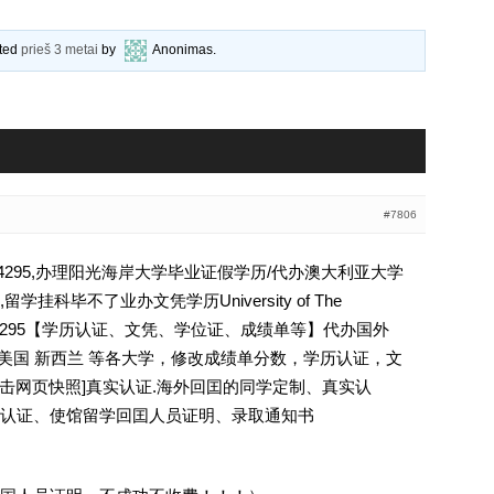
ated
prieš 3 metai
by
Anonimas
.
#7806
94295,办理阳光海岸大学毕业证假学历/代办澳大利亚大学
科毕不了业办文凭学历University of The
936794295【学历认证、文凭、学位证、成绩单等】代办国外
 美国 新西兰 等各大学，修改成绩单分数，学历认证，文
[删除请点击网页快照]真实认证.海外回囯的同学定制、真实认
认证、使馆留学回囯人员证明、录取通知书