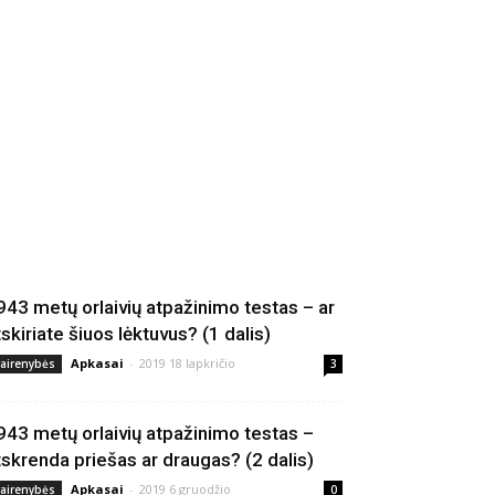
943 metų orlaivių atpažinimo testas – ar
tskiriate šiuos lėktuvus? (1 dalis)
Apkasai
-
2019 18 lapkričio
vairenybės
3
943 metų orlaivių atpažinimo testas –
tskrenda priešas ar draugas? (2 dalis)
Apkasai
-
2019 6 gruodžio
vairenybės
0