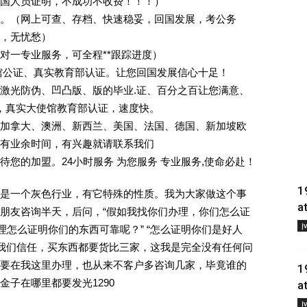
回国人员证明，不成功不收费！！！）
。（网上可查、存档、快速稳妥，回国发展，考公务
业，无忧愁）
一对一专业服务，可全程**跟踪进度）
馆公证、真实教育部认证。让您回国发展信心十足！
激光防伪、凹凸版、版的毕业.证、百分之百让您满意、
单，真实大使馆教育部认证，速度快。
加拿大、澳洲、新西兰、美国、法国、德国、新加坡欧
有业余时间，有兴趣就请联系我们
您的加盟。24小时服务 为您服务 专业服务,使命必赴！
1
是一个灰色行业，有它特殊的性质。我为大家做这个事
a
朋友咨询半天，后问，“假如我找你们办理，你们怎么证
Į
理怎么证明你们的东西可靠呢？” “怎么证明你们是好人
对我们信任，买东西都要货比三家，这我是完全没有任何问
要在我这里办理，也从来不客户多咨询几家，毕竟谁的
1
子在哪里都要发光1290
a
Į