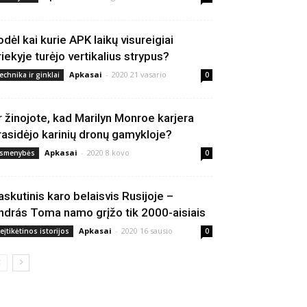
odėl kai kurie APK laikų visureigiai
riekyje turėjo vertikalius strypus?
Apkasai
-
2020 21 vasario
echnika ir ginklai
0
r žinojote, kad Marilyn Monroe karjera
rasidėjo karinių dronų gamykloje?
Apkasai
-
2020 8 kovo
smenybės
0
askutinis karo belaisvis Rusijoje –
ndrás Toma namo grįžo tik 2000-aisiais
Apkasai
-
2020 16 sausio
eįtikėtinos istorijos
0