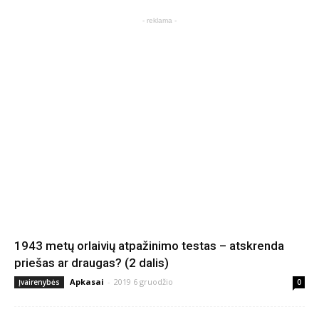
- reklama -
1943 metų orlaivių atpažinimo testas – atskrenda
priešas ar draugas? (2 dalis)
Apkasai
-
2019 6 gruodžio
Įvairenybės
0