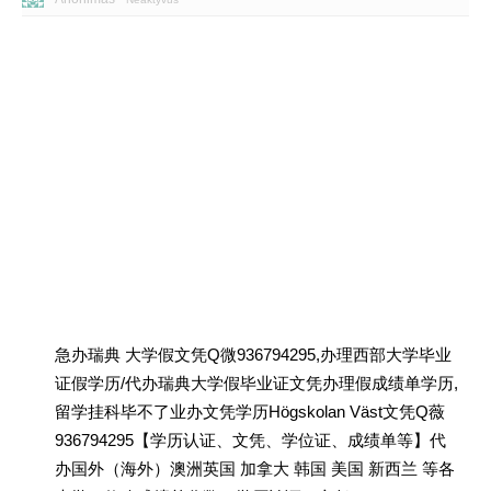
急办瑞典 大学假文凭Q微936794295,办理西部大学毕业
证假学历/代办瑞典大学假毕业证文凭办理假成绩单学历,
留学挂科毕不了业办文凭学历Högskolan Väst文凭Q薇
936794295【学历认证、文凭、学位证、成绩单等】代
办国外（海外）澳洲英国 加拿大 韩国 美国 新西兰 等各