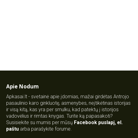
Apie Nodum
Apkasai.lt - svetainė apie įdomias, mažai girdėtas Antrojo
pasaulinio karo ginkluotę, asmenybes, neįtikėtinas istorijas
ir visą kitą, kas yra per smulku, kad patektų į istorijos
vadovėlius ir rimtas knygas. Turite ką papasakoti?
Susisiekite su mumis per mūsų
Facebook puslapį
,
el.
paštu
arba parašykite forume.