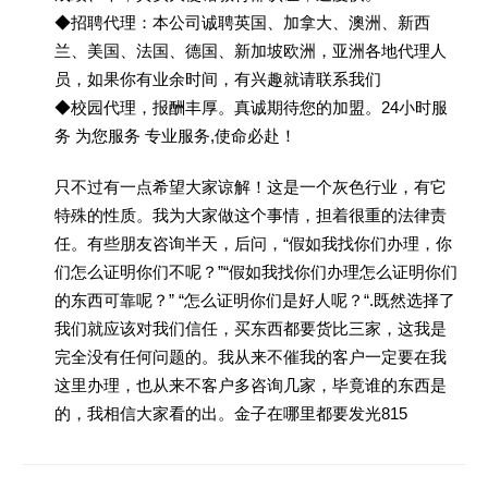
◆招聘代理：本公司诚聘英国、加拿大、澳洲、新西
兰、美国、法国、德国、新加坡欧洲，亚洲各地代理人
员，如果你有业余时间，有兴趣就请联系我们
◆校园代理，报酬丰厚。真诚期待您的加盟。24小时服
务 为您服务 专业服务,使命必赴！
只不过有一点希望大家谅解！这是一个灰色行业，有它
特殊的性质。我为大家做这个事情，担着很重的法律责
任。有些朋友咨询半天，后问，“假如我找你们办理，你
们怎么证明你们不呢？”“假如我找你们办理怎么证明你们
的东西可靠呢？” “怎么证明你们是好人呢？“.既然选择了
我们就应该对我们信任，买东西都要货比三家，这我是
完全没有任何问题的。我从来不催我的客户一定要在我
这里办理，也从来不客户多咨询几家，毕竟谁的东西是
的，我相信大家看的出。金子在哪里都要发光815