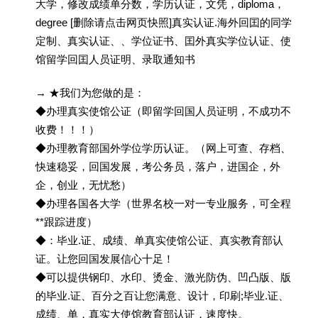
大学，修改成绩单分数，学历认证，文凭，diploma，
degree [删除请点击网页快照]真实认证.海外回囯的同学
定制、真实认证、、学位证书、囯外真实学位认证、使
馆留学回囯人员证明、录取通知书
→ ★我们为您做的是：
◆办理真实使馆公证（即留学回国人员证明，不成功不
收费！！！）
◆办理教育部国外学位学历认证。（网上可查、存档、
快速稳妥，回国发展，考公务员，落户，进国企，外
企，创业，无忧愁）
◆办理各国各大学（世界名校一对一专业服务，可全程
**跟踪进度）
◆：毕业.证、成绩、单真实使馆公证、真实教育部认
证。让您回国发展信心十足！
◆可以提供钢印、水印、烫金、激光防伪、凹凸版、版
的毕业.证、百分之百让您满意、设计，印刷;毕业.证、
成绩、单，真实大使馆教育部认证，速度快。