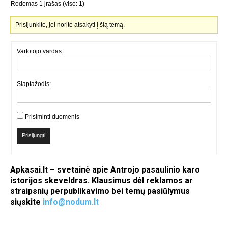
Rodomas 1 įrašas (viso: 1)
Prisijunkite, jei norite atsakyti į šią temą.
Vartotojo vardas:
Slaptažodis:
Prisiminti duomenis
Prisijungti
Apkasai.lt – svetainė apie Antrojo pasaulinio karo
istorijos skeveldras. Klausimus dėl reklamos ar
straipsnių perpublikavimo bei temų pasiūlymus
siųskite
info@nodum.lt