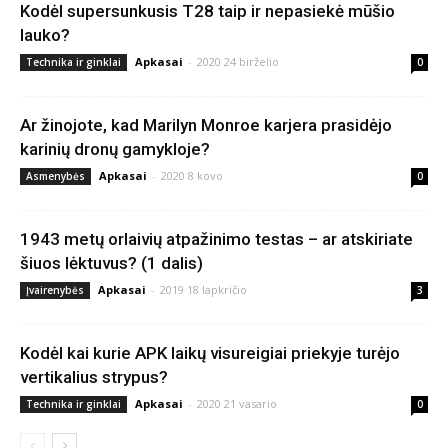
Kodėl supersunkusis T28 taip ir nepasiekė mūšio
lauko?
Apkasai
-
2020 24 birželio
Technika ir ginklai
0
Ar žinojote, kad Marilyn Monroe karjera prasidėjo
karinių dronų gamykloje?
Apkasai
-
2020 8 kovo
Asmenybės
0
1943 metų orlaivių atpažinimo testas – ar atskiriate
šiuos lėktuvus? (1 dalis)
Apkasai
-
2019 18 lapkričio
Įvairenybės
3
Kodėl kai kurie APK laikų visureigiai priekyje turėjo
vertikalius strypus?
Apkasai
-
2020 21 vasario
Technika ir ginklai
0