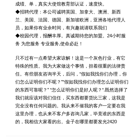
成绩、单，真实大使馆教育部认证，速度快。
◆招聘代理：本公司诚聘英国、加拿大、澳洲、新西
兰、美国、法国、德国、新加坡欧洲，亚洲各地代理人
员，如果你有业余时间，有兴趣就请联系我们
◆校园代理，报酬丰厚。真诚期待您的加盟。24小时服
务 为您服务 专业服务,使命必赴！
只不过有一点希望大家谅解！这是一个灰色行业，有它
特殊的性质。我为大家做这个事情，担着很重的法律责
任。有些朋友咨询半天，后问，“假如我找你们办理，你
们怎么证明你们不呢？”“假如我找你们办理怎么证明你们
的东西可靠呢？” “怎么证明你们是好人呢？“.既然选择了
我们就应该对我们信任，买东西都要货比三家，这我是
完全没有任何问题的。我从来不催我的客户一定要在我
这里办理，也从来不客户多咨询几家，毕竟谁的东西是
的，我相信大家看的出。金子在哪里都要发光2420