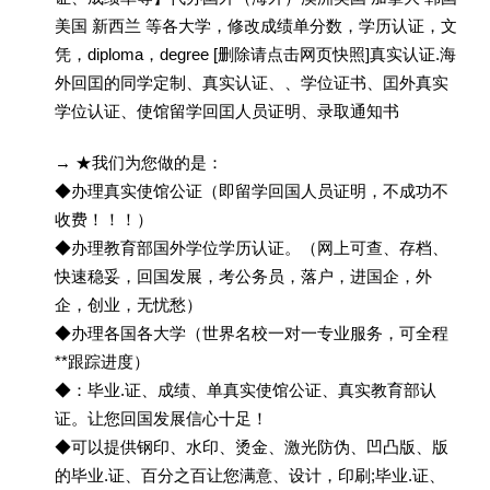
美国 新西兰 等各大学，修改成绩单分数，学历认证，文
凭，diploma，degree [删除请点击网页快照]真实认证.海
外回囯的同学定制、真实认证、、学位证书、囯外真实
学位认证、使馆留学回囯人员证明、录取通知书
→ ★我们为您做的是：
◆办理真实使馆公证（即留学回国人员证明，不成功不
收费！！！）
◆办理教育部国外学位学历认证。（网上可查、存档、
快速稳妥，回国发展，考公务员，落户，进国企，外
企，创业，无忧愁）
◆办理各国各大学（世界名校一对一专业服务，可全程
**跟踪进度）
◆：毕业.证、成绩、单真实使馆公证、真实教育部认
证。让您回国发展信心十足！
◆可以提供钢印、水印、烫金、激光防伪、凹凸版、版
的毕业.证、百分之百让您满意、设计，印刷;毕业.证、