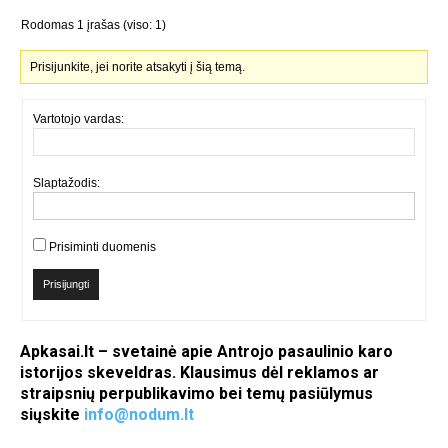
Rodomas 1 įrašas (viso: 1)
Prisijunkite, jei norite atsakyti į šią temą.
Vartotojo vardas:
Slaptažodis:
Prisiminti duomenis
Prisijungti
Apkasai.lt – svetainė apie Antrojo pasaulinio karo
istorijos skeveldras. Klausimus dėl reklamos ar
straipsnių perpublikavimo bei temų pasiūlymus
siųskite
info@nodum.lt