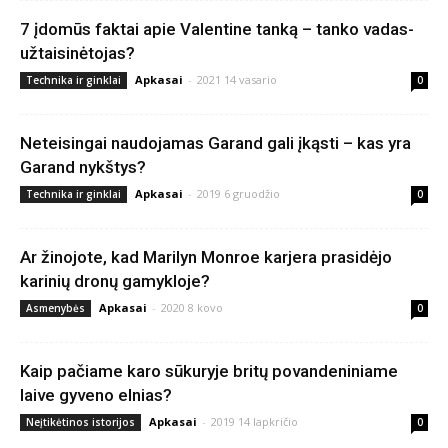
7 įdomūs faktai apie Valentine tanką – tanko vadas-
užtaisinėtojas?
Apkasai
-
2021 14 vasario
Technika ir ginklai
0
Neteisingai naudojamas Garand gali įkąsti – kas yra
Garand nykštys?
Apkasai
-
2019 6 gruodžio
Technika ir ginklai
0
Ar žinojote, kad Marilyn Monroe karjera prasidėjo
karinių dronų gamykloje?
Apkasai
-
2020 8 kovo
Asmenybės
0
Kaip pačiame karo sūkuryje britų povandeniniame
laive gyveno elnias?
Apkasai
-
2019 14 lapkričio
Neįtikėtinos istorijos
0