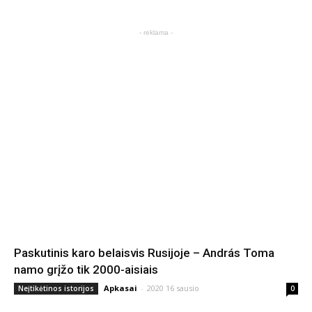
- reklama -
Paskutinis karo belaisvis Rusijoje – András Toma
namo grįžo tik 2000-aisiais
Apkasai
-
2020 16 sausio
Neįtikėtinos istorijos
0