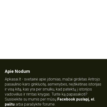
Apie Nodum
Apkasai.lt - svetainė apie įdomias, mažai girdėtas Antrojo
pasaulinio karo ginkluotę, asmenybes, neįtikėtinas istorijas
ir visą kitą, kas yra per smulku, kad patektų į istorijos
vadovėlius ir rimtas knygas. Turite ką papasakoti?
Susisiekite su mumis per mūsų
Facebook puslapį
,
el.
paštu
arba parašykite forume.