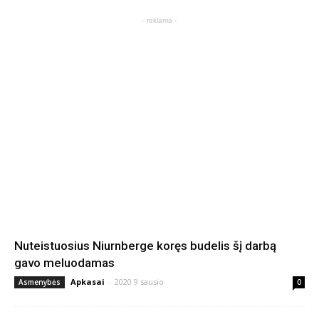
- reklama -
Nuteistuosius Niurnberge koręs budelis šį darbą
gavo meluodamas
Apkasai
-
2020 9 sausio
Asmenybės
0