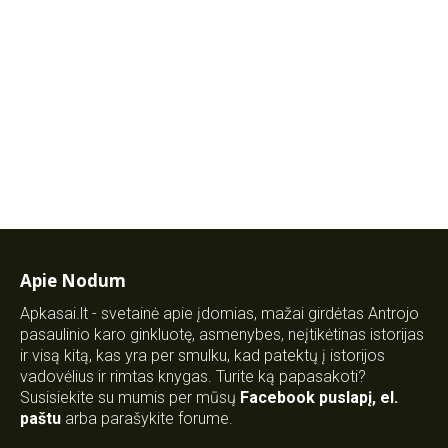
Apie Nodum
Apkasai.lt - svetainė apie įdomias, mažai girdėtas Antrojo
pasaulinio karo ginkluotę, asmenybes, neįtikėtinas istorijas
ir visą kitą, kas yra per smulku, kad patektų į istorijos
vadovėlius ir rimtas knygas. Turite ką papasakoti?
Susisiekite su mumis per mūsų
Facebook puslapį
,
el.
paštu
arba parašykite forume.