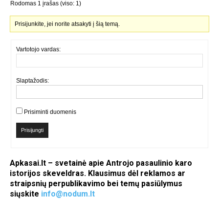
Rodomas 1 įrašas (viso: 1)
Prisijunkite, jei norite atsakyti į šią temą.
Vartotojo vardas:
Slaptažodis:
Prisiminti duomenis
Prisijungti
Apkasai.lt – svetainė apie Antrojo pasaulinio karo
istorijos skeveldras. Klausimus dėl reklamos ar
straipsnių perpublikavimo bei temų pasiūlymus
siųskite
info@nodum.lt