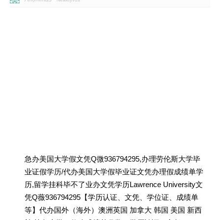
急办美国大学假文凭Q微936794295,办理劳伦斯大学毕
业证假学历/代办美国大学假毕业证文凭办理假成绩单学
历,留学挂科毕不了业办文凭学历Lawrence University文
凭Q薇936794295【学历认证、文凭、学位证、成绩单
等】代办国外（海外）澳洲英国 加拿大 韩国 美国 新西