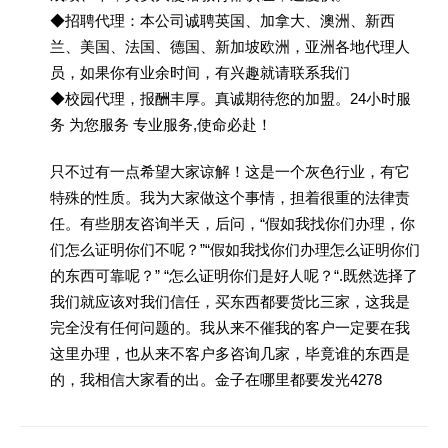
◆招聘代理：本公司诚聘英国、加拿大、澳洲、新西
兰、美国、法国、德国、新加坡欧洲，亚洲各地代理人
员，如果你有业余时间，有兴趣就请联系我们
◆校园代理，报酬丰厚。真诚期待您的加盟。24小时服
务 为您服务 专业服务,使命必赴！
只不过有一点希望大家谅解！这是一个灰色行业，有它
特殊的性质。我为大家做这个事情，担着很重的法律责
任。有些朋友咨询半天，后问，“假如我找你们办理，你
们怎么证明你们不呢？”“假如我找你们办理怎么证明你们
的东西可靠呢？” “怎么证明你们是好人呢？“.既然选择了
我们就应该对我们信任，买东西都要货比三家，这我是
完全没有任何问题的。我从来不催我的客户一定要在我
这里办理，也从来不客户多咨询几家，毕竟谁的东西是
的，我相信大家看的出。金子在哪里都要发光4278