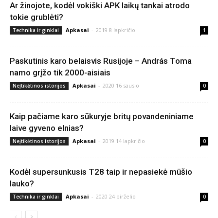
Ar žinojote, kodėl vokiški APK laikų tankai atrodo
tokie grublėti?
Apkasai
-
2019 8 lapkričio
Technika ir ginklai
1
Paskutinis karo belaisvis Rusijoje – András Toma
namo grįžo tik 2000-aisiais
Apkasai
-
2020 16 sausio
Neįtikėtinos istorijos
0
Kaip pačiame karo sūkuryje britų povandeniniame
laive gyveno elnias?
Apkasai
-
2019 14 lapkričio
Neįtikėtinos istorijos
0
Kodėl supersunkusis T28 taip ir nepasiekė mūšio
lauko?
Apkasai
-
2020 24 birželio
Technika ir ginklai
0