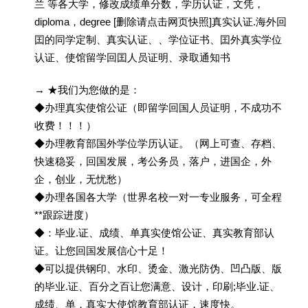
兰 等各大学，修改成绩单分数，学历认证，文凭，
diploma，degree [删除请点击网页快照]真实认证.海外回
囯的同学定制、真实认证、、学位证书、囯外真实学位
认证、使馆留学回囯人员证明、录取通知书
→ ★我们为您做的是：
◆办理真实使馆公证（即留学回国人员证明，不成功不
收费！！！）
◆办理教育部国外学位学历认证。（网上可查、存档、
快速稳妥，回国发展，考公务员，落户，进国企，外
企，创业，无忧愁）
◆办理各国各大学（世界名校一对一专业服务，可全程
**跟踪进度）
◆：毕业.证、成绩、单真实使馆公证、真实教育部认
证。让您回国发展信心十足！
◆可以提供钢印、水印、烫金、激光防伪、凹凸版、版
的毕业.证、百分之百让您满意、设计，印刷;毕业.证、
成绩、单，真实大使馆教育部认证，速度快。