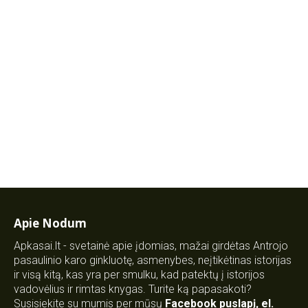
Apie Nodum
Apkasai.lt - svetainė apie įdomias, mažai girdėtas Antrojo
pasaulinio karo ginkluotę, asmenybes, neįtikėtinas istorijas
ir visą kitą, kas yra per smulku, kad patektų į istorijos
vadovėlius ir rimtas knygas. Turite ką papasakoti?
Susisiekite su mumis per mūsų
Facebook puslapį
,
el.