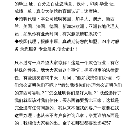
的毕业.证、百分之百让您满意、设计，印刷;毕业.证、
成绩、单，真实大使馆教育部认证，速度快。
◆招聘代理：本公司诚聘英国、加拿大、澳洲、新西
兰、美国、法国、德国、新加坡欧洲，亚洲各地代理人
员，如果你有业余时间，有兴趣就请联系我们
◆校园代理，报酬丰厚。真诚期待您的加盟。24小时服
务 为您服务 专业服务,使命必赴！
只不过有一点希望大家谅解！这是一个灰色行业，有它
特殊的性质。我为大家做这个事情，担着很重的法律责
任。有些朋友咨询半天，后问，“假如我找你们办理，你
们怎么证明你们不呢？”“假如我找你们办理怎么证明你们
的东西可靠呢？” “怎么证明你们是好人呢？“.既然选择了
我们就应该对我们信任，买东西都要货比三家，这我是
完全没有任何问题的。我从来不催我的客户一定要在我
这里办理，也从来不客户多咨询几家，毕竟谁的东西是
的，我相信大家看的出。金子在哪里都要发光4257