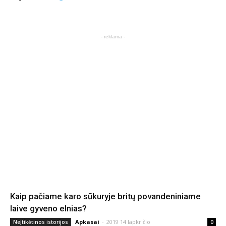
- reklama -
Kaip pačiame karo sūkuryje britų povandeniniame
laive gyveno elnias?
Apkasai
-
2019 14 lapkričio
Neįtikėtinos istorijos
0