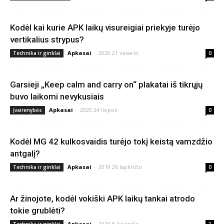
Kodėl kai kurie APK laikų visureigiai priekyje turėjo
vertikalius strypus?
Apkasai
-
2020 21 vasario
Technika ir ginklai
0
Garsieji „Keep calm and carry on“ plakatai iš tikrųjų
buvo laikomi nevykusiais
Apkasai
-
2020 24 liepos
Įvairenybės
0
Kodėl MG 42 kulkosvaidis turėjo tokį keistą vamzdžio
antgalį?
Apkasai
-
2019 26 lapkričio
Technika ir ginklai
0
Ar žinojote, kodėl vokiški APK laikų tankai atrodo
tokie grublėti?
Apkasai
-
2019 8 lapkričio