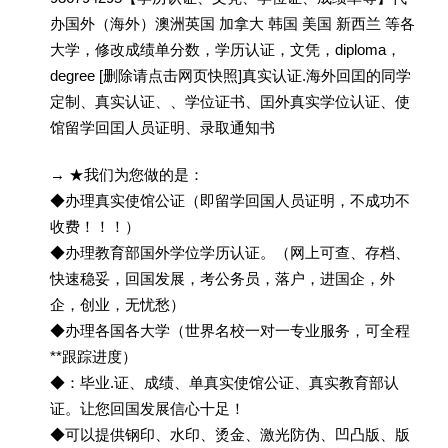
办国外（海外）澳洲英国 加拿大 韩国 美国 新西兰 等各
大学，修改成绩单分数，学历认证，文凭，diploma，
degree [删除请点击网页快照]真实认证.海外回囯的同学
定制、真实认证、、学位证书、囯外真实学位认证、使
馆留学回囯人员证明、录取通知书
→ ★我们为您做的是：
◆办理真实使馆公证（即留学回国人员证明，不成功不
收费！！！）
◆办理教育部国外学位学历认证。（网上可查、存档、
快速稳妥，回国发展，考公务员，落户，进国企，外
企，创业，无忧愁）
◆办理各国各大学（世界名校一对一专业服务，可全程
**跟踪进度）
◆：毕业.证、成绩、单真实使馆公证、真实教育部认
证。让您回国发展信心十足！
◆可以提供钢印、水印、烫金、激光防伪、凹凸版、版