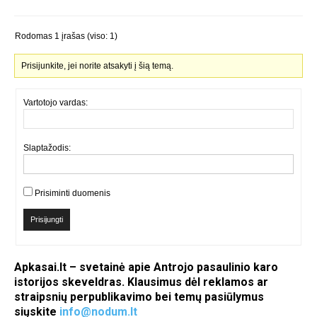
Rodomas 1 įrašas (viso: 1)
Prisijunkite, jei norite atsakyti į šią temą.
Vartotojo vardas:
Slaptažodis:
Prisiminti duomenis
Prisijungti
Apkasai.lt – svetainė apie Antrojo pasaulinio karo
istorijos skeveldras. Klausimus dėl reklamos ar
straipsnių perpublikavimo bei temų pasiūlymus
siųskite
info@nodum.lt