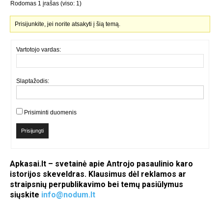
Rodomas 1 įrašas (viso: 1)
Prisijunkite, jei norite atsakyti į šią temą.
Vartotojo vardas:
Slaptažodis:
Prisiminti duomenis
Prisijungti
Apkasai.lt – svetainė apie Antrojo pasaulinio karo
istorijos skeveldras. Klausimus dėl reklamos ar
straipsnių perpublikavimo bei temų pasiūlymus
siųskite
info@nodum.lt