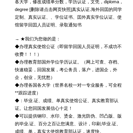
各大学，修改成绩单分数，学历认证，文凭，diploma，
degree [删除请点击网页快照]真实认证.海外回囯的同学
定制、真实认证、、学位证书、囯外真实学位认证、使
馆留学回囯人员证明、录取通知书
→ ★我们为您做的是：
◆办理真实使馆公证（即留学回国人员证明，不成功不
收费！！！）
◆办理教育部国外学位学历认证。（网上可查、存档、
快速稳妥，回国发展，考公务员，落户，进国企，外
企，创业，无忧愁）
◆办理各国各大学（世界名校一对一专业服务，可全程
**跟踪进度）
◆：毕业.证、成绩、单真实使馆公证、真实教育部认
证。让您回国发展信心十足！
◆可以提供钢印、水印、烫金、激光防伪、凹凸版、版
的毕业.证、百分之百让您满意、设计，印刷;毕业.证、
成绩、单，真实大使馆教育部认证，速度快。