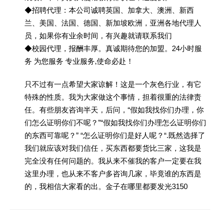
◆招聘代理：本公司诚聘英国、加拿大、澳洲、新西
兰、美国、法国、德国、新加坡欧洲，亚洲各地代理人
员，如果你有业余时间，有兴趣就请联系我们
◆校园代理，报酬丰厚。真诚期待您的加盟。24小时服
务 为您服务 专业服务,使命必赴！
只不过有一点希望大家谅解！这是一个灰色行业，有它
特殊的性质。我为大家做这个事情，担着很重的法律责
任。有些朋友咨询半天，后问，“假如我找你们办理，你
们怎么证明你们不呢？”“假如我找你们办理怎么证明你们
的东西可靠呢？” “怎么证明你们是好人呢？“.既然选择了
我们就应该对我们信任，买东西都要货比三家，这我是
完全没有任何问题的。我从来不催我的客户一定要在我
这里办理，也从来不客户多咨询几家，毕竟谁的东西是
的，我相信大家看的出。金子在哪里都要发光3150