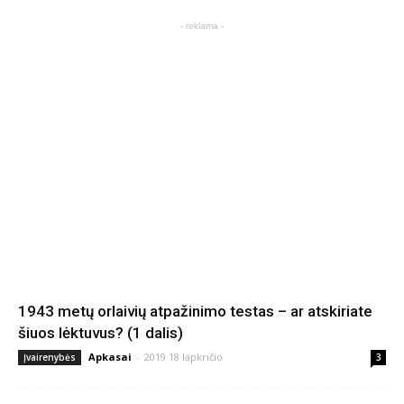
- reklama -
1943 metų orlaivių atpažinimo testas – ar atskiriate
šiuos lėktuvus? (1 dalis)
Apkasai
-
2019 18 lapkričio
Įvairenybės
3