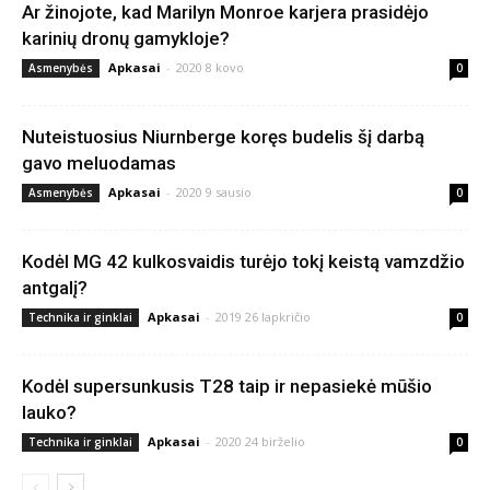
Ar žinojote, kad Marilyn Monroe karjera prasidėjo
karinių dronų gamykloje?
Apkasai
-
2020 8 kovo
Asmenybės
0
Nuteistuosius Niurnberge koręs budelis šį darbą
gavo meluodamas
Apkasai
-
2020 9 sausio
Asmenybės
0
Kodėl MG 42 kulkosvaidis turėjo tokį keistą vamzdžio
antgalį?
Apkasai
-
2019 26 lapkričio
Technika ir ginklai
0
Kodėl supersunkusis T28 taip ir nepasiekė mūšio
lauko?
Apkasai
-
2020 24 birželio
Technika ir ginklai
0