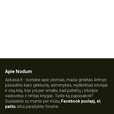
Apie Nodum
Apkasai.lt - svetainė apie įdomias, mažai girdėtas Antrojo
pasaulinio karo ginkluotę, asmenybes, neįtikėtinas istorijas
ir visą kitą, kas yra per smulku, kad patektų į istorijos
vadovėlius ir rimtas knygas. Turite ką papasakoti?
Susisiekite su mumis per mūsų
Facebook puslapį
,
el.
paštu
arba parašykite forume.