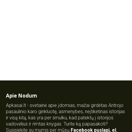
Apie Nodum
Apkasai.lt - svetainė apie įdomias, mažai girdėtas Antrojo
pasaulinio karo ginkluotę, asmenybes, neįtikėtinas istorijas
ir visą kitą, kas yra per smulku, kad patektų į istorijos
vadovėlius ir rimtas knygas. Turite ką papasakoti?
Susisiekite su mumis per mūsų
Facebook puslapį
,
el.