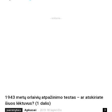
- reklama -
1943 metų orlaivių atpažinimo testas – ar atskiriate
šiuos lėktuvus? (1 dalis)
Apkasai
-
2019 18 lapkričio
Įvairenybės
3