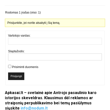
Rodomas 1 įrašas (viso: 1)
Prisijunkite, jei norite atsakyti į šią temą.
Vartotojo vardas:
Slaptažodis:
Prisiminti duomenis
Prisijungti
Apkasai.lt – svetainė apie Antrojo pasaulinio karo
istorijos skeveldras. Klausimus dėl reklamos ar
straipsnių perpublikavimo bei temų pasiūlymus
siųskite
info@nodum.lt