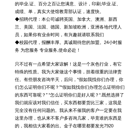
的毕业.证、百分之百让您满意、设计，印刷;毕业.证、
成绩、单，真实大使馆教育部认证，速度快。
◆招聘代理：本公司诚聘英国、加拿大、澳洲、新西
兰、美国、法国、德国、新加坡欧洲，亚洲各地代理人
员，如果你有业余时间，有兴趣就请联系我们
◆校园代理，报酬丰厚。真诚期待您的加盟。24小时服
务 为您服务 专业服务,使命必赴！
只不过有一点希望大家谅解！这是一个灰色行业，有它
特殊的性质。我为大家做这个事情，担着很重的法律责
任。有些朋友咨询半天，后问，“假如我找你们办理，你
们怎么证明你们不呢？”“假如我找你们办理怎么证明你们
的东西可靠呢？” “怎么证明你们是好人呢？“.既然选择了
我们就应该对我们信任，买东西都要货比三家，这我是
完全没有任何问题的。我从来不催我的客户一定要在我
这里办理，也从来不客户多咨询几家，毕竟谁的东西是
的，我相信大家看的出。金子在哪里都要发光7920