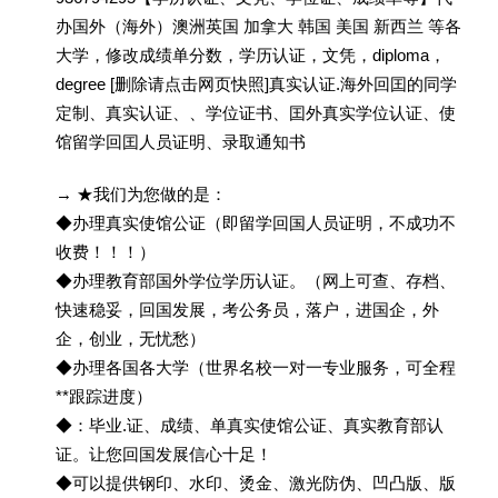
办国外（海外）澳洲英国 加拿大 韩国 美国 新西兰 等各
大学，修改成绩单分数，学历认证，文凭，diploma，
degree [删除请点击网页快照]真实认证.海外回囯的同学
定制、真实认证、、学位证书、囯外真实学位认证、使
馆留学回囯人员证明、录取通知书
→ ★我们为您做的是：
◆办理真实使馆公证（即留学回国人员证明，不成功不
收费！！！）
◆办理教育部国外学位学历认证。（网上可查、存档、
快速稳妥，回国发展，考公务员，落户，进国企，外
企，创业，无忧愁）
◆办理各国各大学（世界名校一对一专业服务，可全程
**跟踪进度）
◆：毕业.证、成绩、单真实使馆公证、真实教育部认
证。让您回国发展信心十足！
◆可以提供钢印、水印、烫金、激光防伪、凹凸版、版