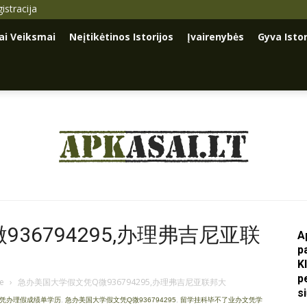
istracija
iai Veiksmai
Neįtikėtinos Istorijos
Įvairenybės
Gyva Istor
Apkasai.lt
36794295,办理弗吉尼亚联
A
p
K
p
je
›
急办美国大学假文凭Q微936794295,办理弗吉尼亚联邦大
s
文凭办理假成绩单学历
,
急办美国大学假文凭Q微936794295
,
留学挂科毕不了业办文凭学