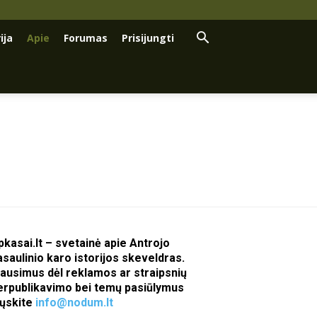
ija
Apie
Forumas
Prisijungti
pkasai.lt – svetainė apie Antrojo
asaulinio karo istorijos skeveldras.
lausimus dėl reklamos ar straipsnių
erpublikavimo bei temų pasiūlymus
iųskite
info@nodum.lt