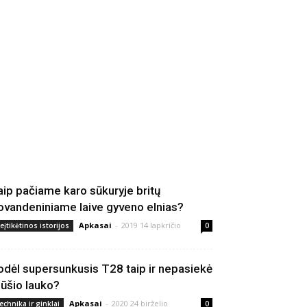
aip pačiame karo sūkuryje britų
ovandeniniame laive gyveno elnias?
Apkasai
-
2019 14 lapkričio
eįtikėtinos istorijos
0
odėl supersunkusis T28 taip ir nepasiekė
ūšio lauko?
Apkasai
-
2020 24 birželio
echnika ir ginklai
0