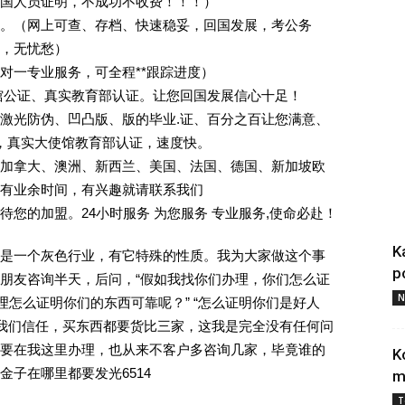
回国人员证明，不成功不收费！！！）
。（网上可查、存档、快速稳妥，回国发展，考公务
业，无忧愁）
一对一专业服务，可全程**跟踪进度）
馆公证、真实教育部认证。让您回国发展信心十足！
激光防伪、凹凸版、版的毕业.证、百分之百让您满意、
单，真实大使馆教育部认证，速度快。
加拿大、澳洲、新西兰、美国、法国、德国、新加坡欧
有业余时间，有兴趣就请联系我们
您的加盟。24小时服务 为您服务 专业服务,使命必赴！
K
是一个灰色行业，有它特殊的性质。我为大家做这个事
p
朋友咨询半天，后问，“假如我找你们办理，你们怎么证
N
理怎么证明你们的东西可靠呢？” “怎么证明你们是好人
对我们信任，买东西都要货比三家，这我是完全没有任何问
要在我这里办理，也从来不客户多咨询几家，毕竟谁的
K
子在哪里都要发光6514
m
T