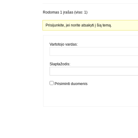
Rodomas 1 įrašas (viso: 1)
Prisijunkite, jei norite atsakyti į šią temą.
Vartotojo vardas:
Slaptažodis:
Prisiminti duomenis