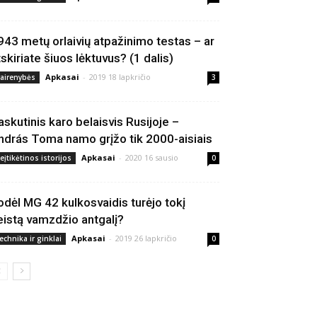
943 metų orlaivių atpažinimo testas – ar
tskiriate šiuos lėktuvus? (1 dalis)
Apkasai
-
2019 18 lapkričio
vairenybės
3
askutinis karo belaisvis Rusijoje –
ndrás Toma namo grįžo tik 2000-aisiais
Apkasai
-
2020 16 sausio
eįtikėtinos istorijos
0
odėl MG 42 kulkosvaidis turėjo tokį
eistą vamzdžio antgalį?
Apkasai
-
2019 26 lapkričio
echnika ir ginklai
0