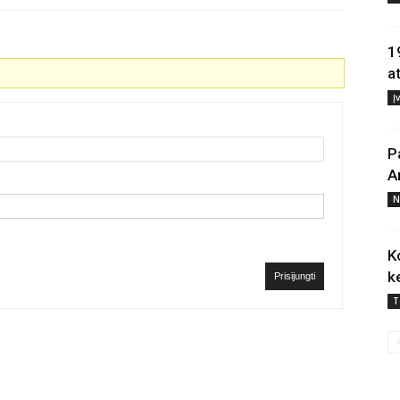
1
a
Į
P
A
N
K
k
Prisijungti
T