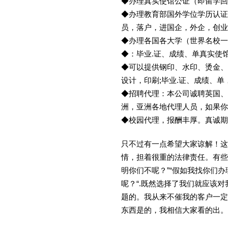
◆办理真实使馆公证（即留学
◆办理教育部国外学位学历认证
员，落户，进国企，外企，创
◆办理各国各大学（世界名校
◆：毕业.证、成绩、单真实使
◆可以提供钢印、水印、烫金、
设计，印刷;毕业.证、成绩、
◆招聘代理：本公司诚聘英国、
洲，亚洲各地代理人员，如果你
◆校园代理，报酬丰厚。真诚期待
只不过有一点希望大家谅解！这
情，担着很重的法律责任。有些
明你们不呢？”“假如我找你们办
呢？“.既然选择了我们就应该
题的。我从来不催我的客户一定
东西是的，我相信大家看的出。金