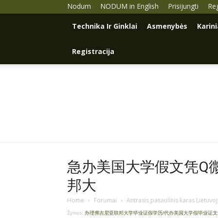
Nodum
NODUM in English
Prisijungti
Reg
Technika Ir Ginklai
Asmenybės
Karin
Registracija
急办美国大学假文凭Q微9
邦大
Home
›
Forumai
›
Antrasis pasaulinis karas Lietuvo
Žymos:
办理弗吉尼亚联邦大学毕业证假学历/代办美国大学假毕业证