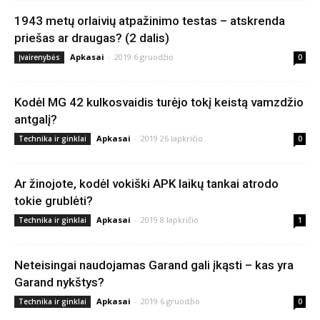
1943 metų orlaivių atpažinimo testas – atskrenda
priešas ar draugas? (2 dalis)
Apkasai
-
2019 6 gruodžio
Įvairenybės
0
Kodėl MG 42 kulkosvaidis turėjo tokį keistą vamzdžio
antgalį?
Apkasai
-
2019 26 lapkričio
Technika ir ginklai
0
Ar žinojote, kodėl vokiški APK laikų tankai atrodo
tokie grublėti?
Apkasai
-
2019 8 lapkričio
Technika ir ginklai
1
Neteisingai naudojamas Garand gali įkąsti – kas yra
Garand nykštys?
Apkasai
-
2019 6 gruodžio
Technika ir ginklai
0