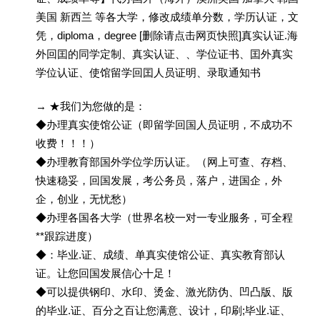
美国 新西兰 等各大学，修改成绩单分数，学历认证，文
凭，diploma，degree [删除请点击网页快照]真实认证.海
外回囯的同学定制、真实认证、、学位证书、囯外真实
学位认证、使馆留学回囯人员证明、录取通知书
→ ★我们为您做的是：
◆办理真实使馆公证（即留学回国人员证明，不成功不
收费！！！）
◆办理教育部国外学位学历认证。（网上可查、存档、
快速稳妥，回国发展，考公务员，落户，进国企，外
企，创业，无忧愁）
◆办理各国各大学（世界名校一对一专业服务，可全程
**跟踪进度）
◆：毕业.证、成绩、单真实使馆公证、真实教育部认
证。让您回国发展信心十足！
◆可以提供钢印、水印、烫金、激光防伪、凹凸版、版
的毕业.证、百分之百让您满意、设计，印刷;毕业.证、