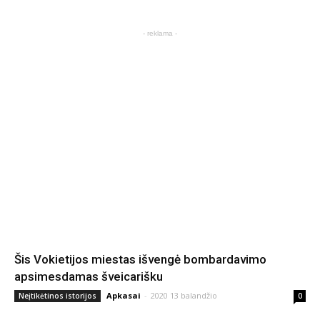
- reklama -
Šis Vokietijos miestas išvengė bombardavimo
apsimesdamas šveicarišku
Apkasai
-
2020 13 balandžio
Neįtikėtinos istorijos
0