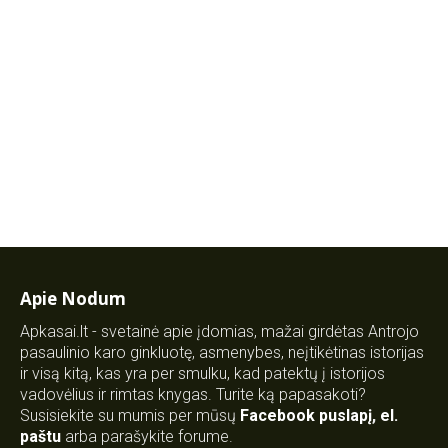
Apie Nodum
Apkasai.lt - svetainė apie įdomias, mažai girdėtas Antrojo
pasaulinio karo ginkluotę, asmenybes, neįtikėtinas istorijas
ir visą kitą, kas yra per smulku, kad patektų į istorijos
vadovėlius ir rimtas knygas. Turite ką papasakoti?
Susisiekite su mumis per mūsų
Facebook puslapį
,
el.
paštu
arba parašykite forume.