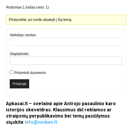
Rodomas 1 įrašas (viso: 1)
Prisijunkite, jei norite atsakyti į šią temą.
Vartotojo vardas:
Slaptažodis:
Prisiminti duomenis
Prisijungti
Apkasai.lt – svetainė apie Antrojo pasaulinio karo
istorijos skeveldras. Klausimus dėl reklamos ar
straipsnių perpublikavimo bei temų pasiūlymus
siųskite
info@nodum.lt