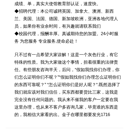
成绩、单，真实大使馆教育部认证，速度快。
◆招聘代理：本公司诚聘英国、加拿大、澳洲、新西
兰、美国、法国、德国、新加坡欧洲，亚洲各地代理人
员，如果你有业余时间，有兴趣就请联系我们
◆校园代理，报酬丰厚。真诚期待您的加盟。24小时服
务 为您服务 专业服务,使命必赴！
只不过有一点希望大家谅解！这是一个灰色行业，有它
特殊的性质。我为大家做这个事情，担着很重的法律责
任。有些朋友咨询半天，后问，“假如我找你们办理，你
们怎么证明你们不呢？”“假如我找你们办理怎么证明你们
的东西可靠呢？” “怎么证明你们是好人呢？“.既然选择了
我们就应该对我们信任，买东西都要货比三家，这我是
完全没有任何问题的。我从来不催我的客户一定要在我
这里办理，也从来不客户多咨询几家，毕竟谁的东西是
的，我相信大家看的出。金子在哪里都要发光1716