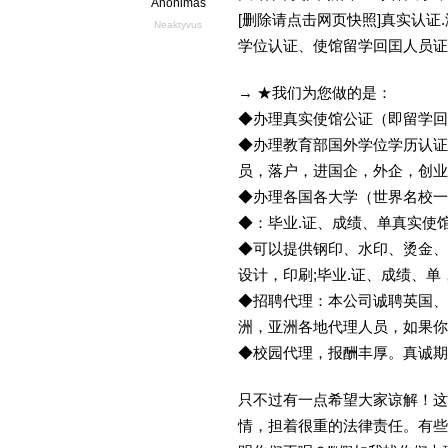
Anonimas
[删除请点击网页快照]真实认
Neaktyvus
学位认证、使馆留学回囯人员证
→ ★我们为您做的是：
◆办理真实使馆公证（即留学
◆办理教育部国外学位学历认证
员，落户，进国企，外企，创
◆办理各国各大学（世界名校
◆：毕业.证、成绩、单真实使
◆可以提供钢印、水印、烫金、
设计，印刷;毕业.证、成绩、
◆招聘代理：本公司诚聘英国、
洲，亚洲各地代理人员，如果你
◆校园代理，报酬丰厚。真诚期待
只不过有一点希望大家谅解！这
情，担着很重的法律责任。有些