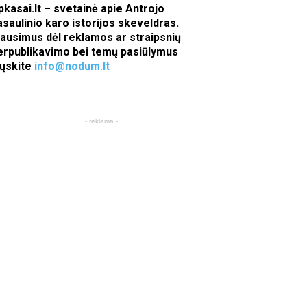
pkasai.lt – svetainė apie Antrojo
asaulinio karo istorijos skeveldras.
lausimus dėl reklamos ar straipsnių
erpublikavimo bei temų pasiūlymus
iųskite
info@nodum.lt
- reklama -