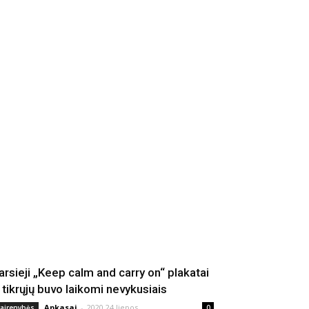
arsieji „Keep calm and carry on“ plakatai
š tikrųjų buvo laikomi nevykusiais
Apkasai
-
2020 24 liepos
vairenybės
0