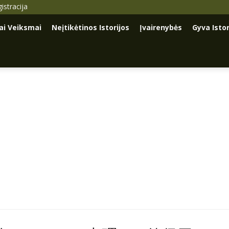
istracija
iai Veiksmai
Neįtikėtinos Istorijos
Įvairenybės
Gyva Istor