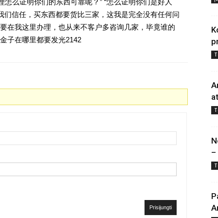
理怎么证明你们的东西可靠呢？” “怎么证明你们是好人
对我们信任，买东西都要货比三家，这我是完全没有任何问
要在我这里办理，也从来不客户多咨询几家，毕竟谁的
K
子在哪里都要发光2142
p
T
A
a
T
N
–
T
P
A
Prisijungti