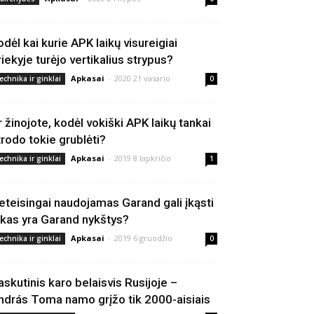
odėl kai kurie APK laikų visureigiai
riekyje turėjo vertikalius strypus?
Apkasai
-
2020 21 vasario
echnika ir ginklai
0
r žinojote, kodėl vokiški APK laikų tankai
trodo tokie grublėti?
Apkasai
-
2019 8 lapkričio
echnika ir ginklai
1
eteisingai naudojamas Garand gali įkąsti
 kas yra Garand nykštys?
Apkasai
-
2019 6 gruodžio
echnika ir ginklai
0
askutinis karo belaisvis Rusijoje –
ndrás Toma namo grįžo tik 2000-aisiais