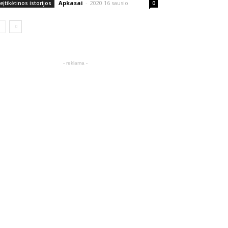
Apkasai
-
2020 16 sausio
eįtikėtinos istorijos
0
- reklama -