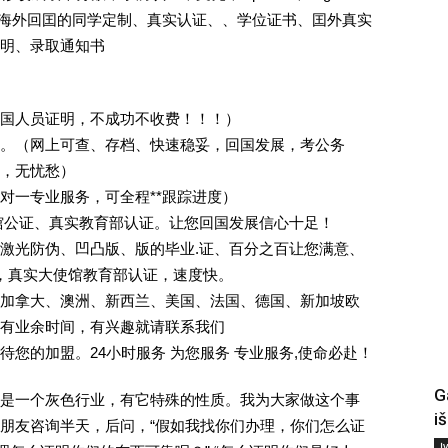
证.海外回囯的同学定制、真实认证、、学位证书、囯外真实
明、录取通知书
回国人员证明，不成功不收费！！！）
。（网上可查、存档、快速稳妥，回国发展，考公务
业，无忧愁）
一对一专业服务，可全程**跟踪进度）
馆公证、真实教育部认证。让您回国发展信心十足！
激光防伪、凹凸版、版的毕业.证、百分之百让您满意、
单，真实大使馆教育部认证，速度快。
加拿大、澳洲、新西兰、美国、法国、德国、新加坡欧
有业余时间，有兴趣就请联系我们
您的加盟。24小时服务 为您服务 专业服务,使命必赴！
G
是一个灰色行业，有它特殊的性质。我为大家做这个事
i
朋友咨询半天，后问，“假如我找你们办理，你们怎么证
Į