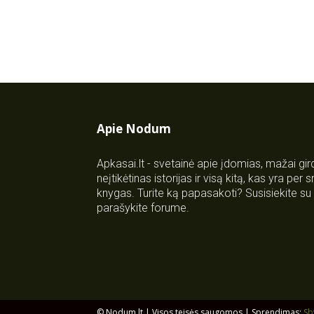
Apie Nodum
Apkasai.lt - svetainė apie įdomias, mažai gi
neįtikėtinas istorijas ir visą kitą, kas yra per
knygas. Turite ką papasakoti? Susisiekite 
parašykite forume.
© Nodum.lt | Visos teisės saugomos | Sprendimas:
Sb