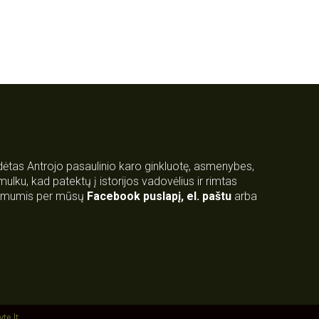
rdėtas Antrojo pasaulinio karo ginkluotę, asmenybes,
 smulku, kad patektų į istorijos vadovėlius ir rimtas
su mumis per mūsų
Facebook puslapį
,
el. paštu
arba
yte.lt