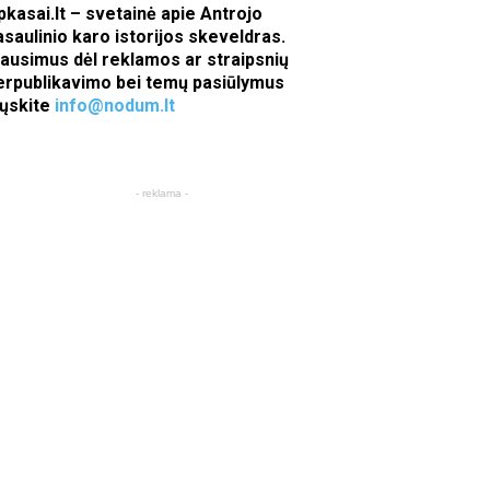
pkasai.lt – svetainė apie Antrojo
asaulinio karo istorijos skeveldras.
lausimus dėl reklamos ar straipsnių
erpublikavimo bei temų pasiūlymus
iųskite
info@nodum.lt
- reklama -