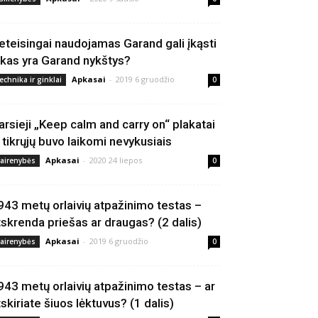
eteisingai naudojamas Garand gali įkąsti
 kas yra Garand nykštys?
Apkasai
-
2019 6 gruodžio
echnika ir ginklai
0
arsieji „Keep calm and carry on“ plakatai
š tikrųjų buvo laikomi nevykusiais
Apkasai
-
2020 24 liepos
vairenybės
0
943 metų orlaivių atpažinimo testas –
tskrenda priešas ar draugas? (2 dalis)
Apkasai
-
2019 6 gruodžio
vairenybės
0
943 metų orlaivių atpažinimo testas – ar
tskiriate šiuos lėktuvus? (1 dalis)