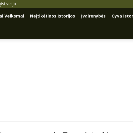
istracija
iai Veiksmai
Neįtikėtinos Istorijos
Įvairenybės
Gyva Istor