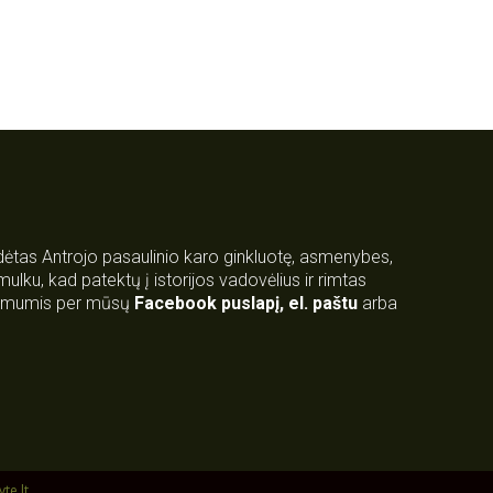
rdėtas Antrojo pasaulinio karo ginkluotę, asmenybes,
 smulku, kad patektų į istorijos vadovėlius ir rimtas
su mumis per mūsų
Facebook puslapį
,
el. paštu
arba
yte.lt