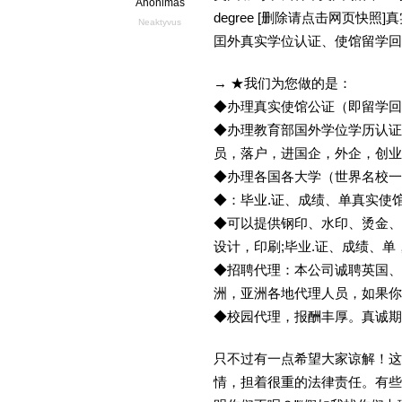
Anonimas
degree [删除请点击网页快
Neaktyvus
囯外真实学位认证、使馆留学回
→ ★我们为您做的是：
◆办理真实使馆公证（即留学
◆办理教育部国外学位学历认证
员，落户，进国企，外企，创
◆办理各国各大学（世界名校
◆：毕业.证、成绩、单真实使
◆可以提供钢印、水印、烫金、
设计，印刷;毕业.证、成绩、
◆招聘代理：本公司诚聘英国、
洲，亚洲各地代理人员，如果你
◆校园代理，报酬丰厚。真诚期待
只不过有一点希望大家谅解！这
情，担着很重的法律责任。有些