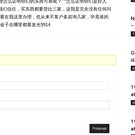
理怎么证明你们的东西可靠呢？” “怎么证明你们是好人
对我们信任，买东西都要货比三家，这我是完全没有任何问
要在我这里办理，也从来不客户多咨询几家，毕竟谁的
N
子在哪里都要发光9914
–
T
G
i
Į
1
a
Į
1
a
Prisijungti