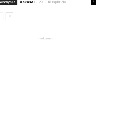
Apkasai
-
2019 18 lapkričio
vairenybės
3
- reklama -