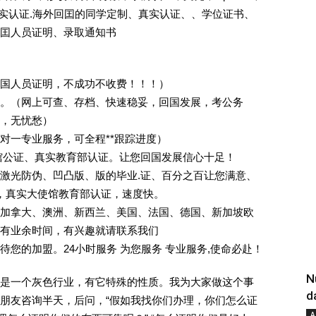
照]真实认证.海外回囯的同学定制、真实认证、、学位证书、
囯人员证明、录取通知书
回国人员证明，不成功不收费！！！）
。（网上可查、存档、快速稳妥，回国发展，考公务
业，无忧愁）
一对一专业服务，可全程**跟踪进度）
馆公证、真实教育部认证。让您回国发展信心十足！
激光防伪、凹凸版、版的毕业.证、百分之百让您满意、
单，真实大使馆教育部认证，速度快。
加拿大、澳洲、新西兰、美国、法国、德国、新加坡欧
有业余时间，有兴趣就请联系我们
您的加盟。24小时服务 为您服务 专业服务,使命必赴！
N
是一个灰色行业，有它特殊的性质。我为大家做这个事
d
朋友咨询半天，后问，“假如我找你们办理，你们怎么证
A