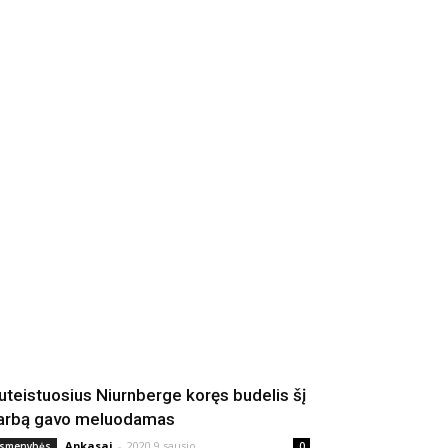
uteistuosius Niurnberge koręs budelis šį
arbą gavo meluodamas
Apkasai
-
2020 9 sausio
smenybės
0