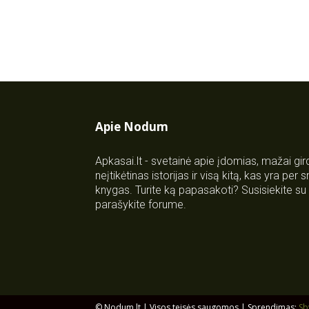
Apie Nodum
Apkasai.lt - svetainė apie įdomias, mažai gi
neįtikėtinas istorijas ir visą kitą, kas yra per
knygas. Turite ką papasakoti? Susisiekite 
parašykite forume.
© Nodum.lt | Visos teisės saugomos | Sprendimas:
Sb