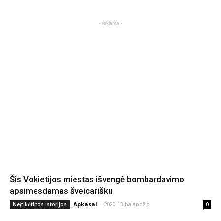
- reklama -
Šis Vokietijos miestas išvengė bombardavimo
apsimesdamas šveicarišku
Apkasai
-
2020 13 balandžio
Neįtikėtinos istorijos
0