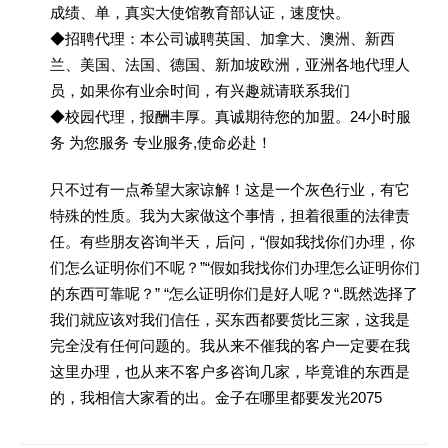
成绩、单，真实大使馆教育部认证，速度快。
◆招聘代理：本公司诚聘英国、加拿大、澳洲、新西
兰、美国、法国、德国、新加坡欧洲，亚洲各地代理人
员，如果你有业余时间，有兴趣就请联系我们
◆校园代理，报酬丰厚。真诚期待您的加盟。24小时服
务 为您服务 专业服务,使命必赴！
只不过有一点希望大家谅解！这是一个灰色行业，有它
特殊的性质。我为大家做这个事情，担着很重的法律责
任。有些朋友咨询半天，后问，“假如我找你们办理，你
们怎么证明你们不呢？”“假如我找你们办理怎么证明你们
的东西可靠呢？” “怎么证明你们是好人呢？“.既然选择了
我们就应该对我们信任，买东西都要货比三家，这我是
完全没有任何问题的。我从来不催我的客户一定要在我
这里办理，也从来不客户多咨询几家，毕竟谁的东西是
的，我相信大家看的出。金子在哪里都要发光2075