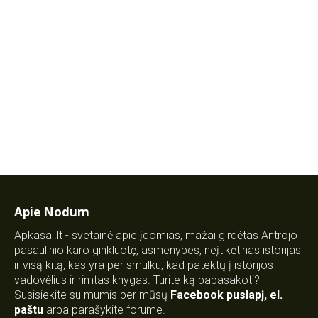
Apie Nodum
Apkasai.lt - svetainė apie įdomias, mažai girdėtas Antrojo
pasaulinio karo ginkluotę, asmenybes, neįtikėtinas istorijas
ir visą kitą, kas yra per smulku, kad patektų į istorijos
vadovėlius ir rimtas knygas. Turite ką papasakoti?
Susisiekite su mumis per mūsų
Facebook puslapį
,
el.
paštu
arba parašykite forume.