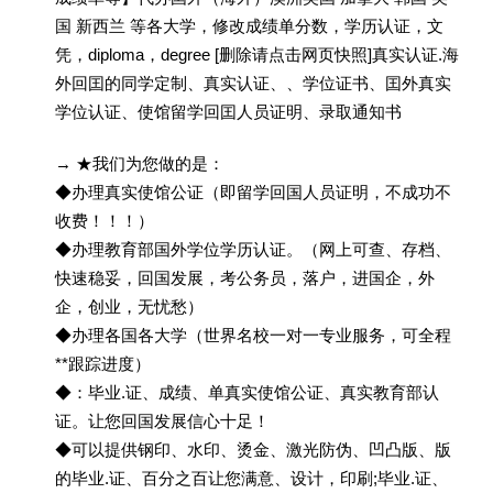
国 新西兰 等各大学，修改成绩单分数，学历认证，文
凭，diploma，degree [删除请点击网页快照]真实认证.海
外回囯的同学定制、真实认证、、学位证书、囯外真实
学位认证、使馆留学回囯人员证明、录取通知书
→ ★我们为您做的是：
◆办理真实使馆公证（即留学回国人员证明，不成功不
收费！！！）
◆办理教育部国外学位学历认证。（网上可查、存档、
快速稳妥，回国发展，考公务员，落户，进国企，外
企，创业，无忧愁）
◆办理各国各大学（世界名校一对一专业服务，可全程
**跟踪进度）
◆：毕业.证、成绩、单真实使馆公证、真实教育部认
证。让您回国发展信心十足！
◆可以提供钢印、水印、烫金、激光防伪、凹凸版、版
的毕业.证、百分之百让您满意、设计，印刷;毕业.证、