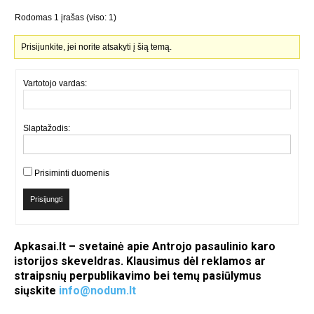
Rodomas 1 įrašas (viso: 1)
Prisijunkite, jei norite atsakyti į šią temą.
Vartotojo vardas:
Slaptažodis:
Prisiminti duomenis
Prisijungti
Apkasai.lt – svetainė apie Antrojo pasaulinio karo
istorijos skeveldras. Klausimus dėl reklamos ar
straipsnių perpublikavimo bei temų pasiūlymus
siųskite
info@nodum.lt