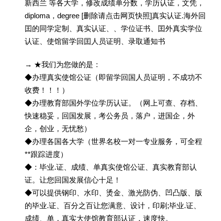
新西兰 等各大学，修改成绩单分数，学历认证，文凭，
diploma，degree [删除请点击网页快照]真实认证.海外回
囯的同学定制、真实认证、、学位证书、囯外真实学位
认证、使馆留学回囯人员证明、录取通知书
→ ★我们为您做的是：
◆办理真实使馆公证（即留学回国人员证明，不成功不
收费！！！）
◆办理教育部国外学位学历认证。（网上可查、存档、
快速稳妥，回国发展，考公务员，落户，进国企，外
企，创业，无忧愁）
◆办理各国各大学（世界名校一对一专业服务，可全程
**跟踪进度）
◆：毕业.证、成绩、单真实使馆公证、真实教育部认
证。让您回国发展信心十足！
◆可以提供钢印、水印、烫金、激光防伪、凹凸版、版
的毕业.证、百分之百让您满意、设计，印刷;毕业.证、
成绩、单，真实大使馆教育部认证，速度快。