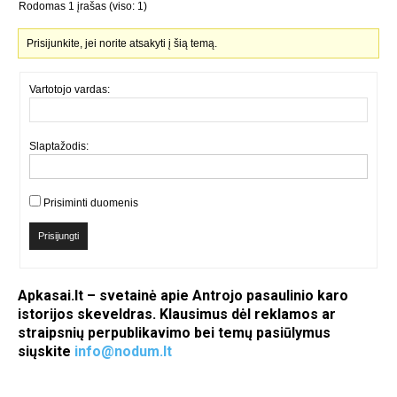
Rodomas 1 įrašas (viso: 1)
Prisijunkite, jei norite atsakyti į šią temą.
Vartotojo vardas:
Slaptažodis:
Prisiminti duomenis
Prisijungti
Apkasai.lt – svetainė apie Antrojo pasaulinio karo
istorijos skeveldras. Klausimus dėl reklamos ar
straipsnių perpublikavimo bei temų pasiūlymus
siųskite
info@nodum.lt