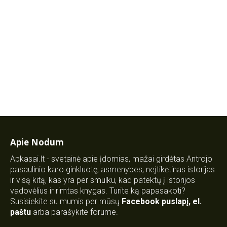
Apie Nodum
Apkasai.lt - svetainė apie įdomias, mažai girdėtas Antrojo
pasaulinio karo ginkluotę, asmenybes, neįtikėtinas istorijas
ir visą kitą, kas yra per smulku, kad patektų į istorijos
vadovėlius ir rimtas knygas. Turite ką papasakoti?
Susisiekite su mumis per mūsų
Facebook puslapį
,
el.
paštu
arba parašykite forume.