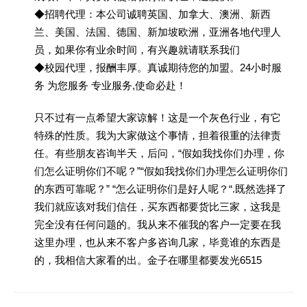
◆招聘代理：本公司诚聘英国、加拿大、澳洲、新西
兰、美国、法国、德国、新加坡欧洲，亚洲各地代理人
员，如果你有业余时间，有兴趣就请联系我们
◆校园代理，报酬丰厚。真诚期待您的加盟。24小时服
务 为您服务 专业服务,使命必赴！
只不过有一点希望大家谅解！这是一个灰色行业，有它
特殊的性质。我为大家做这个事情，担着很重的法律责
任。有些朋友咨询半天，后问，“假如我找你们办理，你
们怎么证明你们不呢？”“假如我找你们办理怎么证明你们
的东西可靠呢？” “怎么证明你们是好人呢？“.既然选择了
我们就应该对我们信任，买东西都要货比三家，这我是
完全没有任何问题的。我从来不催我的客户一定要在我
这里办理，也从来不客户多咨询几家，毕竟谁的东西是
的，我相信大家看的出。金子在哪里都要发光6515