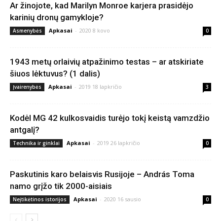
Ar žinojote, kad Marilyn Monroe karjera prasidėjo
karinių dronų gamykloje?
Apkasai
-
2020 8 kovo
Asmenybės
0
1943 metų orlaivių atpažinimo testas – ar atskiriate
šiuos lėktuvus? (1 dalis)
Apkasai
-
2019 18 lapkričio
Įvairenybės
3
Kodėl MG 42 kulkosvaidis turėjo tokį keistą vamzdžio
antgalį?
Apkasai
-
2019 26 lapkričio
Technika ir ginklai
0
Paskutinis karo belaisvis Rusijoje – András Toma
namo grįžo tik 2000-aisiais
Apkasai
-
2020 16 sausio
Neįtikėtinos istorijos
0