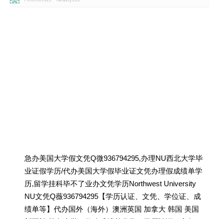
急办美国大学假文凭Q微936794295,办理NU西北大学毕
业证假学历/代办美国大学假毕业证文凭办理假成绩单学
历,留学挂科毕不了业办文凭学历Northwest University
NU文凭Q薇936794295【学历认证、文凭、学位证、成
绩单等】代办国外（海外）澳洲英国 加拿大 韩国 美国