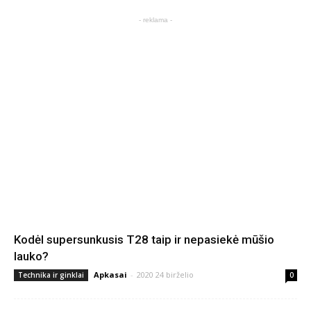
- reklama -
Kodėl supersunkusis T28 taip ir nepasiekė mūšio
lauko?
Apkasai
-
2020 24 birželio
Technika ir ginklai
0