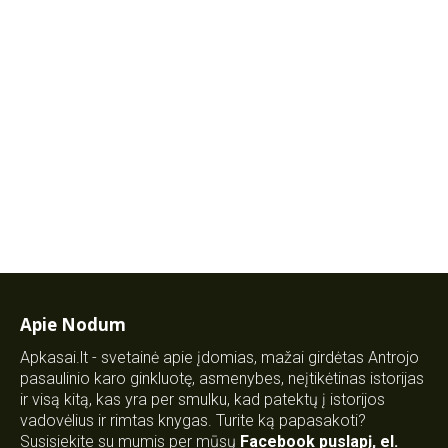
Apie Nodum
Apkasai.lt - svetainė apie įdomias, mažai girdėtas Antrojo
pasaulinio karo ginkluotę, asmenybes, neįtikėtinas istorijas
ir visą kitą, kas yra per smulku, kad patektų į istorijos
vadovėlius ir rimtas knygas. Turite ką papasakoti?
Susisiekite su mumis per mūsų
Facebook puslapį
,
el.