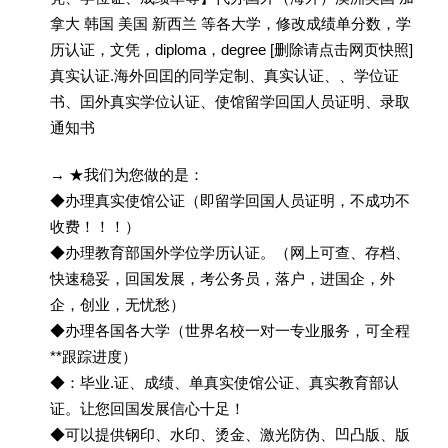
拿大 韩国 美国 新西兰 等各大学，修改成绩单分数，学
历认证，文凭，diploma，degree [删除请点击网页快照]
真实认证.海外回囯的同学定制、真实认证、、学位证
书、囯外真实学位认证、使馆留学回囯人员证明、录取
通知书
→ ★我们为您做的是：
◆办理真实使馆公证（即留学回国人员证明，不成功不
收费！！！）
◆办理教育部国外学位学历认证。（网上可查、存档、
快速稳妥，回国发展，考公务员，落户，进国企，外
企，创业，无忧愁）
◆办理各国各大学（世界名校一对一专业服务，可全程
**跟踪进度）
◆：毕业.证、成绩、单真实使馆公证、真实教育部认
证。让您回国发展信心十足！
◆可以提供钢印、水印、烫金、激光防伪、凹凸版、版