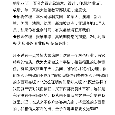
的毕业.证、百分之百让您满意、设计，印刷;毕业.证、
成绩、单，真实大使馆教育部认证，速度快。
◆招聘代理：本公司诚聘英国、加拿大、澳洲、新西
兰、美国、法国、德国、新加坡欧洲，亚洲各地代理人
员，如果你有业余时间，有兴趣就请联系我们
◆校园代理，报酬丰厚。真诚期待您的加盟。24小时服
务 为您服务 专业服务,使命必赴！
只不过有一点希望大家谅解！这是一个灰色行业，有它
特殊的性质。我为大家做这个事情，担着很重的法律责
任。有些朋友咨询半天，后问，“假如我找你们办理，你
们怎么证明你们不呢？”“假如我找你们办理怎么证明你们
的东西可靠呢？” “怎么证明你们是好人呢？“.既然选择了
我们就应该对我们信任，买东西都要货比三家，这我是
完全没有任何问题的。我从来不催我的客户一定要在我
这里办理，也从来不客户多咨询几家，毕竟谁的东西是
的，我相信大家看的出。金子在哪里都要发光5067