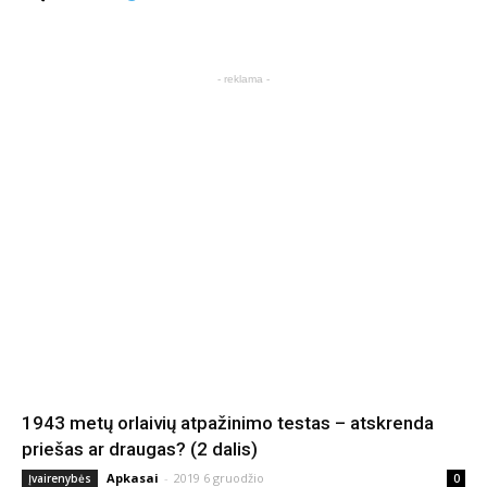
- reklama -
1943 metų orlaivių atpažinimo testas – atskrenda
priešas ar draugas? (2 dalis)
Apkasai
-
2019 6 gruodžio
Įvairenybės
0