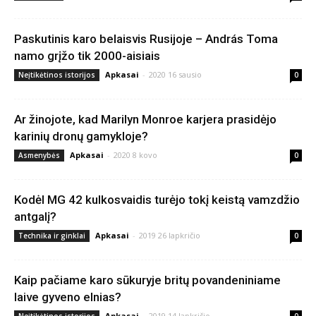
Paskutinis karo belaisvis Rusijoje – András Toma
namo grįžo tik 2000-aisiais
Apkasai
-
2020 16 sausio
Neįtikėtinos istorijos
0
Ar žinojote, kad Marilyn Monroe karjera prasidėjo
karinių dronų gamykloje?
Apkasai
-
2020 8 kovo
Asmenybės
0
Kodėl MG 42 kulkosvaidis turėjo tokį keistą vamzdžio
antgalį?
Apkasai
-
2019 26 lapkričio
Technika ir ginklai
0
Kaip pačiame karo sūkuryje britų povandeniniame
laive gyveno elnias?
Apkasai
-
2019 14 lapkričio