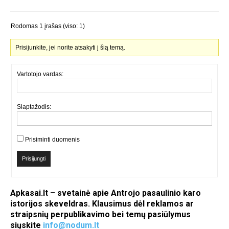
Rodomas 1 įrašas (viso: 1)
Prisijunkite, jei norite atsakyti į šią temą.
Vartotojo vardas:
Slaptažodis:
Prisiminti duomenis
Prisijungti
Apkasai.lt – svetainė apie Antrojo pasaulinio karo
istorijos skeveldras. Klausimus dėl reklamos ar
straipsnių perpublikavimo bei temų pasiūlymus
siųskite
info@nodum.lt