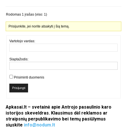
Rodomas 1 įrašas (viso: 1)
Prisijunkite, jei norite atsakyti į šią temą.
Vartotojo vardas:
Slaptažodis:
Prisiminti duomenis
Prisijungti
Apkasai.lt – svetainė apie Antrojo pasaulinio karo
istorijos skeveldras. Klausimus dėl reklamos ar
straipsnių perpublikavimo bei temų pasiūlymus
siųskite
info@nodum.lt