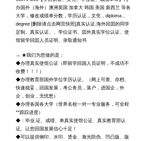
办国外（海外）澳洲英国 加拿大 韩国 美国 新西兰 等各
大学，修改成绩单分数，学历认证，文凭，diploma，
degree [删除请点击网页快照]真实认证.海外回囯的同学
定制、真实认证、、学位证书、囯外真实学位认证、使
馆留学回囯人员证明、录取通知书
→ ★我们为您做的是：
◆办理真实使馆公证（即留学回国人员证明，不成功不
收费！！！）
◆办理教育部国外学位学历认证。（网上可查、存档、
快速稳妥，回国发展，考公务员，落户，进国企，外
企，创业，无忧愁）
◆办理各国各大学（世界名校一对一专业服务，可全程
**跟踪进度）
◆：毕业.证、成绩、单真实使馆公证、真实教育部认
证。让您回国发展信心十足！
◆可以提供钢印、水印、烫金、激光防伪、凹凸版、版