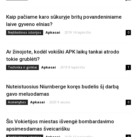
Kaip pačiame karo sūkuryje britų povandeniniame
laive gyveno elnias?
Apkasai
-
2019 14 lapkričio
Neįtikėtinos istorijos
0
Ar žinojote, kodėl vokiški APK laikų tankai atrodo
tokie grublėti?
Apkasai
-
2019 8 lapkričio
Technika ir ginklai
1
Nuteistuosius Niurnberge koręs budelis šį darbą
gavo meluodamas
Apkasai
-
2020 9 sausio
Asmenybės
0
Šis Vokietijos miestas išvengė bombardavimo
apsimesdamas šveicarišku
Apkasai
-
2020 13 balandžio