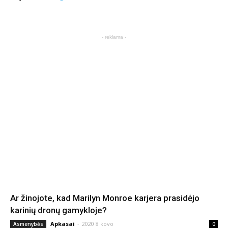
- reklama -
Ar žinojote, kad Marilyn Monroe karjera prasidėjo
karinių dronų gamykloje?
Apkasai
-
2020 8 kovo
Asmenybės
0