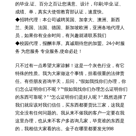
的毕业.证、百分之百让您满意、设计，印刷;毕业.证、
成绩、单，真实大使馆教育部认证，速度快。
◆招聘代理：本公司诚聘英国、加拿大、澳洲、新西
兰、美国、法国、德国、新加坡欧洲，亚洲各地代理人
员，如果你有业余时间，有兴趣就请联系我们
◆校园代理，报酬丰厚。真诚期待您的加盟。24小时服
务 为您服务 专业服务,使命必赴！
只不过有一点希望大家谅解！这是一个灰色行业，有它
特殊的性质。我为大家做这个事情，担着很重的法律责
任。有些朋友咨询半天，后问，“假如我找你们办理，你
们怎么证明你们不呢？”“假如我找你们办理怎么证明你们
的东西可靠呢？” “怎么证明你们是好人呢？“.既然选择了
我们就应该对我们信任，买东西都要货比三家，这我是
完全没有任何问题的。我从来不催我的客户一定要在我
这里办理，也从来不客户多咨询几家，毕竟谁的东西是
的，我相信大家看的出。金子在哪里都要发光998