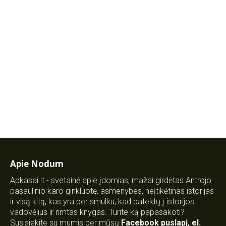
Apie Nodum
Apkasai.lt - svetainė apie įdomias, mažai girdėtas Antrojo
pasaulinio karo ginkluotę, asmenybes, neįtikėtinas istorijas
ir visą kitą, kas yra per smulku, kad patektų į istorijos
vadovėlius ir rimtas knygas. Turite ką papasakoti?
Susisiekite su mumis per mūsų
Facebook puslapį
,
el.