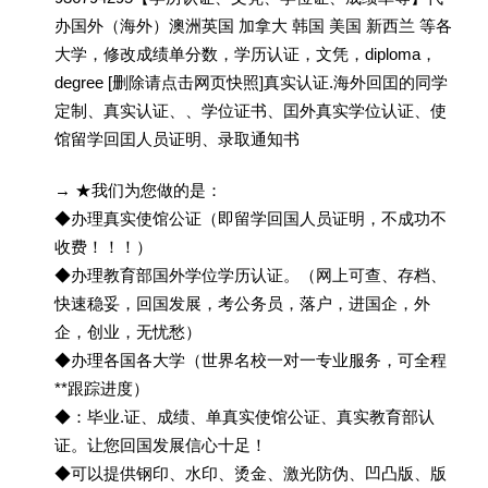
办国外（海外）澳洲英国 加拿大 韩国 美国 新西兰 等各
大学，修改成绩单分数，学历认证，文凭，diploma，
degree [删除请点击网页快照]真实认证.海外回囯的同学
定制、真实认证、、学位证书、囯外真实学位认证、使
馆留学回囯人员证明、录取通知书
→ ★我们为您做的是：
◆办理真实使馆公证（即留学回国人员证明，不成功不
收费！！！）
◆办理教育部国外学位学历认证。（网上可查、存档、
快速稳妥，回国发展，考公务员，落户，进国企，外
企，创业，无忧愁）
◆办理各国各大学（世界名校一对一专业服务，可全程
**跟踪进度）
◆：毕业.证、成绩、单真实使馆公证、真实教育部认
证。让您回国发展信心十足！
◆可以提供钢印、水印、烫金、激光防伪、凹凸版、版