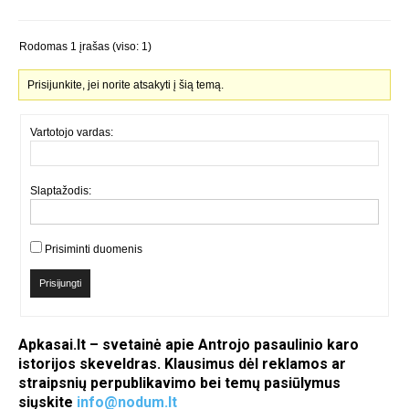
Rodomas 1 įrašas (viso: 1)
Prisijunkite, jei norite atsakyti į šią temą.
Vartotojo vardas:
Slaptažodis:
Prisiminti duomenis
Prisijungti
Apkasai.lt – svetainė apie Antrojo pasaulinio karo
istorijos skeveldras. Klausimus dėl reklamos ar
straipsnių perpublikavimo bei temų pasiūlymus
siųskite
info@nodum.lt