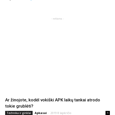
- reklama -
Ar žinojote, kodėl vokiški APK laikų tankai atrodo
tokie grublėti?
Apkasai
-
2019 8 lapkričio
Technika ir ginklai
1