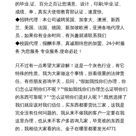
的毕业.证、百分之百让您满意、设计，印刷;毕业.证、
成绩、单，真实大使馆教育部认证，速度快。
◆招聘代理：本公司诚聘英国、加拿大、澳洲、新西
兰、美国、法国、德国、新加坡欧洲，亚洲各地代理人
员，如果你有业余时间，有兴趣就请联系我们
◆校园代理，报酬丰厚。真诚期待您的加盟。24小时服
务 为您服务 专业服务,使命必赴！
只不过有一点希望大家谅解！这是一个灰色行业，有它
特殊的性质。我为大家做这个事情，担着很重的法律责
任。有些朋友咨询半天，后问，“假如我找你们办理，你
们怎么证明你们不呢？”“假如我找你们办理怎么证明你们
的东西可靠呢？” “怎么证明你们是好人呢？“.既然选择了
我们就应该对我们信任，买东西都要货比三家，这我是
完全没有任何问题的。我从来不催我的客户一定要在我
这里办理，也从来不客户多咨询几家，毕竟谁的东西是
的，我相信大家看的出。金子在哪里都要发光4771