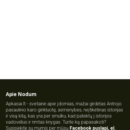
Apie Nodum
Apkasai.lt - svetainė apie įdomias, mažai girdėtas Antrojo
pasaulinio karo ginkluotę, asmenybes, neįtikėtinas istorijas
ir visą kitą, kas yra per smulku, kad patektų į istorijos
vadovėlius ir rimtas knygas. Turite ką papasakoti?
Susisiekite su mumis per mūsų
Facebook puslapį
,
el.