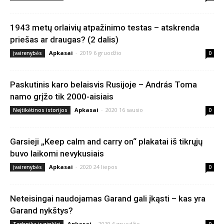
1943 metų orlaivių atpažinimo testas – atskrenda
priešas ar draugas? (2 dalis)
Apkasai
-
2019 6 gruodžio
Įvairenybės
0
Paskutinis karo belaisvis Rusijoje – András Toma
namo grįžo tik 2000-aisiais
Apkasai
-
2020 16 sausio
Neįtikėtinos istorijos
0
Garsieji „Keep calm and carry on“ plakatai iš tikrųjų
buvo laikomi nevykusiais
Apkasai
-
2020 24 liepos
Įvairenybės
0
Neteisingai naudojamas Garand gali įkąsti – kas yra
Garand nykštys?
Apkasai
-
2019 6 gruodžio