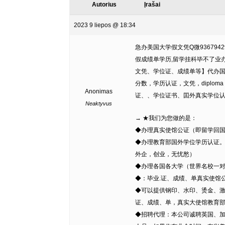
Autorius
Įrašai
2023 9 liepos @ 18:34
急办美国大学假文凭Q微936794
假成绩单学历,留学挂科毕不了业办文凭学历
文凭、学位证、成绩单等】代办国外
分数，学历认证，文凭，diplom
Anonimas
证、、学位证书、囯外真实学位
Neaktyvus
→ ★我们为您做的是：
◆办理真实使馆公证（即留学回
◆办理教育部国外学位学历认证
外企，创业，无忧愁）
◆办理各国各大学（世界名校一
◆：毕业.证、成绩、单真实使馆
◆可以提供钢印、水印、烫金、激
证、成绩、单，真实大使馆教育
◆招聘代理：本公司诚聘英国、