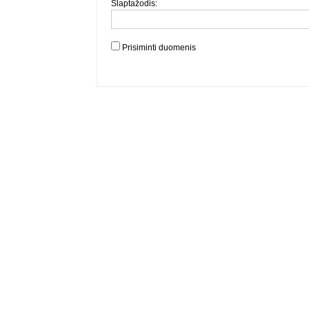
Slaptažodis:
Prisiminti duomenis