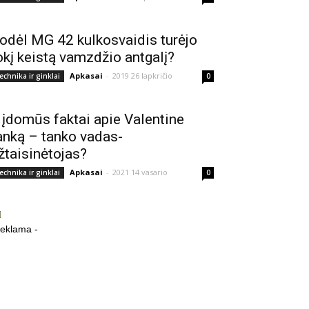
odėl MG 42 kulkosvaidis turėjo
okį keistą vamzdžio antgalį?
Apkasai
-
2019 26 lapkričio
echnika ir ginklai
0
 įdomūs faktai apie Valentine
anką – tanko vadas-
žtaisinėtojas?
Apkasai
-
2021 14 vasario
echnika ir ginklai
0
reklama -