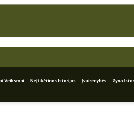
iai Veiksmai
Neįtikėtinos Istorijos
Įvairenybės
Gyva Istor