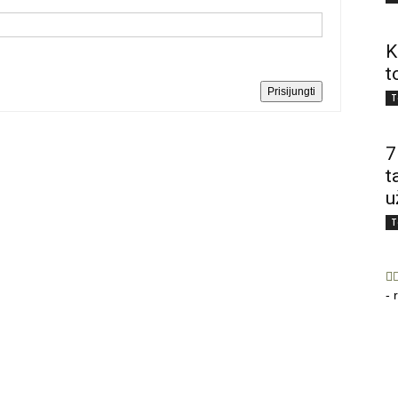
K
t
Prisijungti
T
7
t
u
T
- 