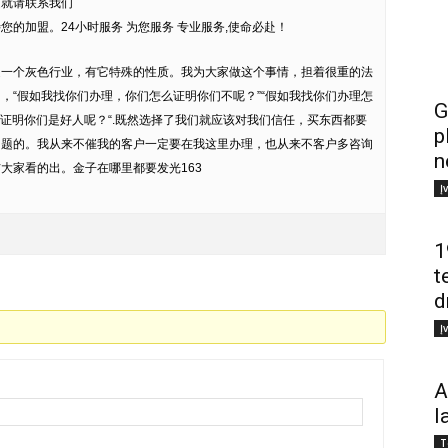
趣就请联系我们
的加盟。24小时服务 为您服务 专业服务,使命必赴！
是一个灰色行业，有它特殊的性质。我为大家做这个事情，担着很重的法
，“假如我找你们办理，你们怎么证明你们不呢？”“假如我找你们办理怎
G
么证明你们是好人呢？“.既然选择了我们就应该对我们信任，买东西都要
p
问题的。我从来不催我的客户一定要在我这里办理，也从来不客户多咨询
n
大家看的出。金子在哪里都要发光163
Į
1
t
d
Į
A
l
T