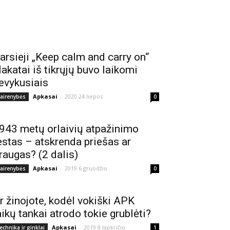
arsieji „Keep calm and carry on“
lakatai iš tikrųjų buvo laikomi
evykusiais
Apkasai
-
2020 24 liepos
vairenybės
0
943 metų orlaivių atpažinimo
estas – atskrenda priešas ar
raugas? (2 dalis)
Apkasai
-
2019 6 gruodžio
vairenybės
0
r žinojote, kodėl vokiški APK
aikų tankai atrodo tokie grublėti?
Apkasai
-
2019 8 lapkričio
echnika ir ginklai
1