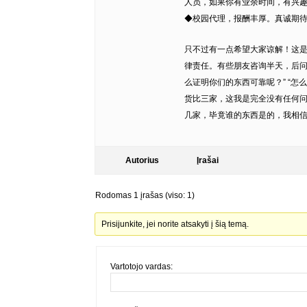
人员，如果你有业余时间，有兴
◆校园代理，报酬丰厚。真诚期待您
只不过有一点希望大家谅解！这
律责任。有些朋友咨询半天，后问
么证明你们的东西可靠呢？” “怎
货比三家，这我是完全没有任何
几家，毕竟谁的东西是的，我相信
Autorius
Įrašai
Rodomas 1 įrašas (viso: 1)
Prisijunkite, jei norite atsakyti į šią temą.
Vartotojo vardas: