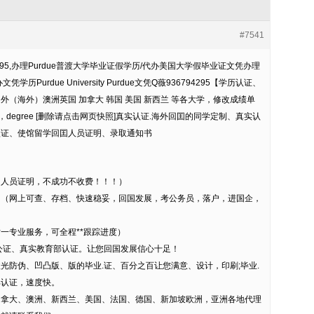
#7541
295,办理Purdue普渡大学毕业证假学历/代办美国大学假毕业证文凭办理
Purdue University Purdue文凭Q薇936794295【学历认证、
（海外）澳洲英国 加拿大 韩国 美国 新西兰 等各大学，修改成绩单
a，degree [删除请点击网页快照]真实认证.海外回囯的同学定制、真实认
认证、使馆留学回囯人员证明、录取通知书
国人员证明，不成功不收费！！！）
。（网上可查、存档、快速稳妥，回国发展，考公务员，落户，进国企，
对一专业服务，可全程**跟踪进度）
公证、真实教育部认证。让您回国发展信心十足！
光防伪、凹凸版、版的毕业.证、百分之百让您满意、设计，印刷;毕业.
部认证，速度快。
加拿大、澳洲、新西兰、美国、法国、德国、新加坡欧洲，亚洲各地代理