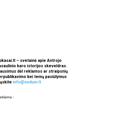
pkasai.lt – svetainė apie Antrojo
asaulinio karo istorijos skeveldras.
lausimus dėl reklamos ar straipsnių
erpublikavimo bei temų pasiūlymus
iųskite
info@nodum.lt
reklama -