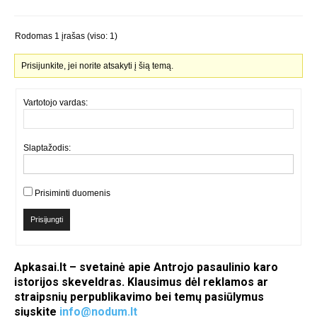
Rodomas 1 įrašas (viso: 1)
Prisijunkite, jei norite atsakyti į šią temą.
Vartotojo vardas:
Slaptažodis:
Prisiminti duomenis
Prisijungti
Apkasai.lt – svetainė apie Antrojo pasaulinio karo
istorijos skeveldras. Klausimus dėl reklamos ar
straipsnių perpublikavimo bei temų pasiūlymus
siųskite
info@nodum.lt