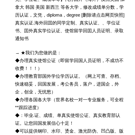
拿大 韩国 美国 新西兰 等各大学，修改成绩单分数，学
历认证，文凭，diploma，degree [删除请点击网页快照]
真实认证.海外回囯的同学定制、真实认证、、学位证
书、囯外真实学位认证、使馆留学回囯人员证明、录取
通知书
→ ★我们为您做的是：
◆办理真实使馆公证（即留学回国人员证明，不成功不
收费！！！）
◆办理教育部国外学位学历认证。（网上可查、存档、
快速稳妥，回国发展，考公务员，落户，进国企，外
企，创业，无忧愁）
◆办理各国各大学（世界名校一对一专业服务，可全程
**跟踪进度）
◆：毕业.证、成绩、单真实使馆公证、真实教育部认
证。让您回国发展信心十足！
◆可以提供钢印、水印、烫金、激光防伪、凹凸版、版