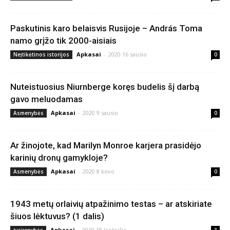
Paskutinis karo belaisvis Rusijoje – András Toma
namo grįžo tik 2000-aisiais
Apkasai
-
2020 16 sausio
Neįtikėtinos istorijos
0
Nuteistuosius Niurnberge koręs budelis šį darbą
gavo meluodamas
Apkasai
-
2020 9 sausio
Asmenybės
0
Ar žinojote, kad Marilyn Monroe karjera prasidėjo
karinių dronų gamykloje?
Apkasai
-
2020 8 kovo
Asmenybės
0
1943 metų orlaivių atpažinimo testas – ar atskiriate
šiuos lėktuvus? (1 dalis)
Apkasai
-
2019 18 lapkričio