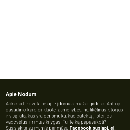
Apie Nodum
Apkasai.lt - svetainė apie įdomias, mažai girdėtas Antrojo
pasaulinio karo ginkluotę, asmenybes, neįtikėtinas istorijas
ir visą kitą, kas yra per smulku, kad patektų į istorijos
vadovėlius ir rimtas knygas. Turite ką papasakoti?
Susisiekite su mumis per mūsų
Facebook puslapį
,
el.