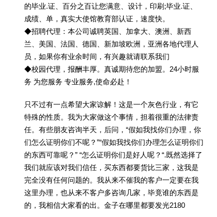
的毕业.证、百分之百让您满意、设计，印刷;毕业.证、
成绩、单，真实大使馆教育部认证，速度快。
◆招聘代理：本公司诚聘英国、加拿大、澳洲、新西
兰、美国、法国、德国、新加坡欧洲，亚洲各地代理人
员，如果你有业余时间，有兴趣就请联系我们
◆校园代理，报酬丰厚。真诚期待您的加盟。24小时服
务 为您服务 专业服务,使命必赴！
只不过有一点希望大家谅解！这是一个灰色行业，有它
特殊的性质。我为大家做这个事情，担着很重的法律责
任。有些朋友咨询半天，后问，“假如我找你们办理，你
们怎么证明你们不呢？”“假如我找你们办理怎么证明你们
的东西可靠呢？” “怎么证明你们是好人呢？“.既然选择了
我们就应该对我们信任，买东西都要货比三家，这我是
完全没有任何问题的。我从来不催我的客户一定要在我
这里办理，也从来不客户多咨询几家，毕竟谁的东西是
的，我相信大家看的出。金子在哪里都要发光2180