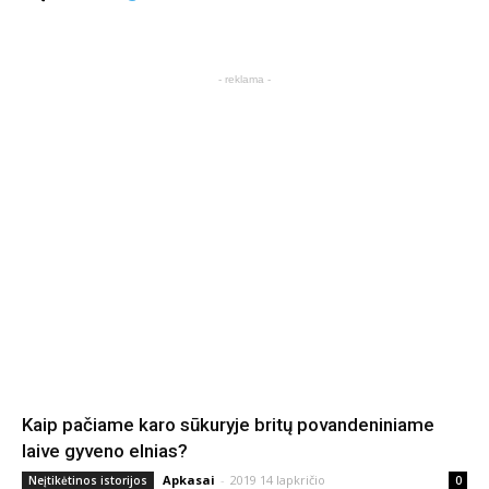
- reklama -
Kaip pačiame karo sūkuryje britų povandeniniame
laive gyveno elnias?
Apkasai
-
2019 14 lapkričio
Neįtikėtinos istorijos
0