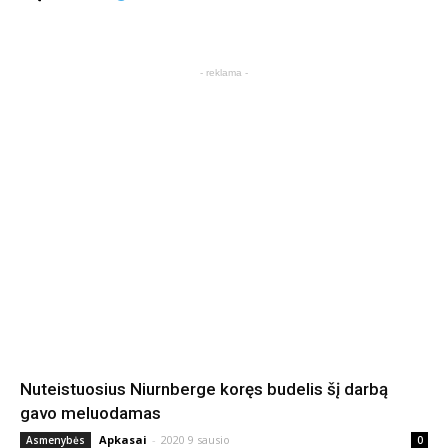
- reklama -
Nuteistuosius Niurnberge koręs budelis šį darbą
gavo meluodamas
Apkasai
-
2020 9 sausio
Asmenybės
0