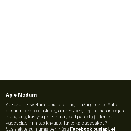
Apie Nodum
Apkasai.lt - svetainė apie įdomias, mažai girdėtas Antrojo
pasaulinio karo ginkluotę, asmenybes, neįtikėtinas istorijas
ir visą kitą, kas yra per smulku, kad patektų į istorijos
vadovėlius ir rimtas knygas. Turite ką papasakoti?
Susisiekite su mumis per mūsų
Facebook puslapį
,
el.