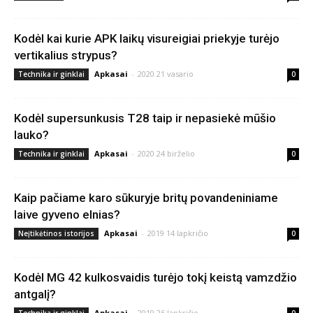
Kodėl kai kurie APK laikų visureigiai priekyje turėjo
vertikalius strypus?
Apkasai
-
2020 21 vasario
Technika ir ginklai
0
Kodėl supersunkusis T28 taip ir nepasiekė mūšio
lauko?
Apkasai
-
2020 24 birželio
Technika ir ginklai
0
Kaip pačiame karo sūkuryje britų povandeniniame
laive gyveno elnias?
Apkasai
-
2019 14 lapkričio
Neįtikėtinos istorijos
0
Kodėl MG 42 kulkosvaidis turėjo tokį keistą vamzdžio
antgalį?
Apkasai
-
2019 26 lapkričio