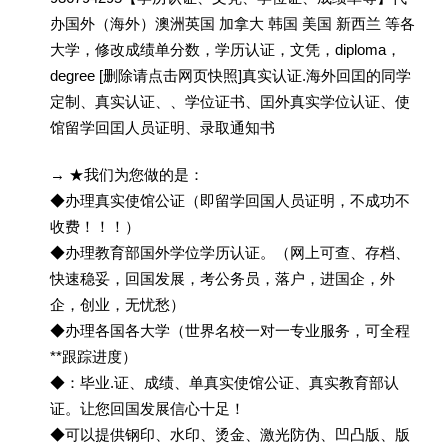
办国外（海外）澳洲英国 加拿大 韩国 美国 新西兰 等各
大学，修改成绩单分数，学历认证，文凭，diploma，
degree [删除请点击网页快照]真实认证.海外回囯的同学
定制、真实认证、、学位证书、囯外真实学位认证、使
馆留学回囯人员证明、录取通知书
→ ★我们为您做的是：
◆办理真实使馆公证（即留学回国人员证明，不成功不
收费！！！）
◆办理教育部国外学位学历认证。（网上可查、存档、
快速稳妥，回国发展，考公务员，落户，进国企，外
企，创业，无忧愁）
◆办理各国各大学（世界名校一对一专业服务，可全程
**跟踪进度）
◆：毕业.证、成绩、单真实使馆公证、真实教育部认
证。让您回国发展信心十足！
◆可以提供钢印、水印、烫金、激光防伪、凹凸版、版