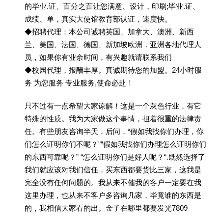
的毕业.证、百分之百让您满意、设计，印刷;毕业.证、
成绩、单，真实大使馆教育部认证，速度快。
◆招聘代理：本公司诚聘英国、加拿大、澳洲、新西
兰、美国、法国、德国、新加坡欧洲，亚洲各地代理人
员，如果你有业余时间，有兴趣就请联系我们
◆校园代理，报酬丰厚。真诚期待您的加盟。24小时服
务 为您服务 专业服务,使命必赴！
只不过有一点希望大家谅解！这是一个灰色行业，有它
特殊的性质。我为大家做这个事情，担着很重的法律责
任。有些朋友咨询半天，后问，“假如我找你们办理，你
们怎么证明你们不呢？”“假如我找你们办理怎么证明你们
的东西可靠呢？” “怎么证明你们是好人呢？“.既然选择了
我们就应该对我们信任，买东西都要货比三家，这我是
完全没有任何问题的。我从来不催我的客户一定要在我
这里办理，也从来不客户多咨询几家，毕竟谁的东西是
的，我相信大家看的出。金子在哪里都要发光7809