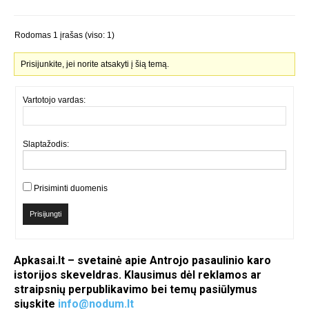
Rodomas 1 įrašas (viso: 1)
Prisijunkite, jei norite atsakyti į šią temą.
Vartotojo vardas:
Slaptažodis:
Prisiminti duomenis
Prisijungti
Apkasai.lt – svetainė apie Antrojo pasaulinio karo
istorijos skeveldras. Klausimus dėl reklamos ar
straipsnių perpublikavimo bei temų pasiūlymus
siųskite
info@nodum.lt