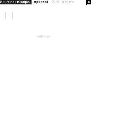
Apkasai
-
2020 16 sausio
eįtikėtinos istorijos
0
- reklama -