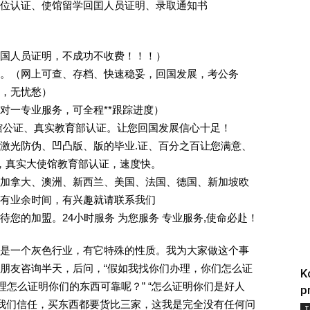
位认证、使馆留学回囯人员证明、录取通知书
回国人员证明，不成功不收费！！！）
。（网上可查、存档、快速稳妥，回国发展，考公务
业，无忧愁）
一对一专业服务，可全程**跟踪进度）
馆公证、真实教育部认证。让您回国发展信心十足！
激光防伪、凹凸版、版的毕业.证、百分之百让您满意、
单，真实大使馆教育部认证，速度快。
加拿大、澳洲、新西兰、美国、法国、德国、新加坡欧
有业余时间，有兴趣就请联系我们
您的加盟。24小时服务 为您服务 专业服务,使命必赴！
是一个灰色行业，有它特殊的性质。我为大家做这个事
朋友咨询半天，后问，“假如我找你们办理，你们怎么证
K
理怎么证明你们的东西可靠呢？” “怎么证明你们是好人
p
对我们信任，买东西都要货比三家，这我是完全没有任何问
T