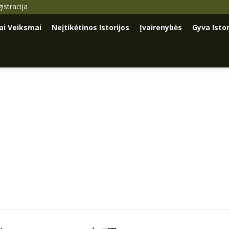
istracija
iai Veiksmai
Neįtikėtinos Istorijos
Įvairenybės
Gyva Istor