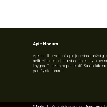
Apie Nodum
Apkasai.lt - svetainė apie įdomias, mažai gi
neįtikėtinas istorijas ir visą kitą, kas yra per
knygas. Turite ką papasakoti? Susisiekite 
parašykite forume.
© Nodum.lt | Visos teisės saugomos | Sprendimas:
Sb