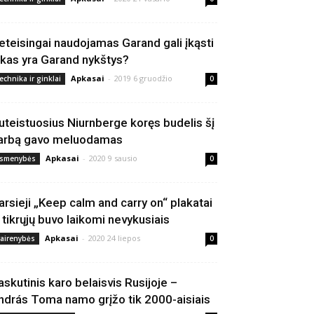
eteisingai naudojamas Garand gali įkąsti
 kas yra Garand nykštys?
Apkasai
-
2019 6 gruodžio
echnika ir ginklai
0
uteistuosius Niurnberge koręs budelis šį
arbą gavo meluodamas
Apkasai
-
2020 9 sausio
smenybės
0
arsieji „Keep calm and carry on“ plakatai
š tikrųjų buvo laikomi nevykusiais
Apkasai
-
2020 24 liepos
vairenybės
0
askutinis karo belaisvis Rusijoje –
ndrás Toma namo grįžo tik 2000-aisiais