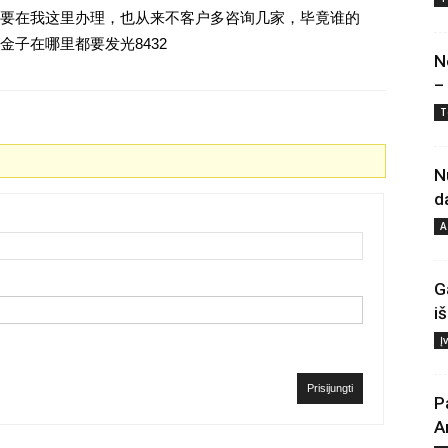
要在我这里办理，也从来不客户多咨询几家，毕竟谁的
子在哪里都要发光8432
N
–
T
N
d
A
G
i
Į
Prisijungti
P
A