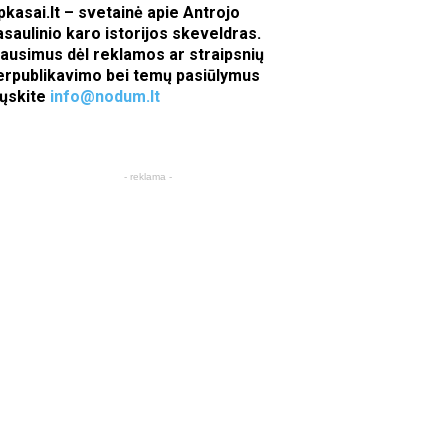
pkasai.lt – svetainė apie Antrojo
asaulinio karo istorijos skeveldras.
lausimus dėl reklamos ar straipsnių
erpublikavimo bei temų pasiūlymus
iųskite
info@nodum.lt
- reklama -