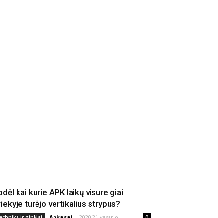
odėl kai kurie APK laikų visureigiai
riekyje turėjo vertikalius strypus?
Apkasai
-
2020 21 vasario
echnika ir ginklai
0