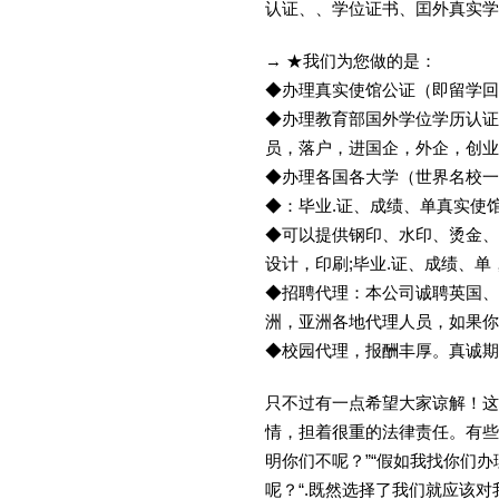
认证、、学位证书、囯外真实学
→ ★我们为您做的是：
◆办理真实使馆公证（即留学
◆办理教育部国外学位学历认证
员，落户，进国企，外企，创
◆办理各国各大学（世界名校
◆：毕业.证、成绩、单真实使
◆可以提供钢印、水印、烫金、
设计，印刷;毕业.证、成绩、
◆招聘代理：本公司诚聘英国、
洲，亚洲各地代理人员，如果你
◆校园代理，报酬丰厚。真诚期待
只不过有一点希望大家谅解！这
情，担着很重的法律责任。有些
明你们不呢？”“假如我找你们办
呢？“.既然选择了我们就应该