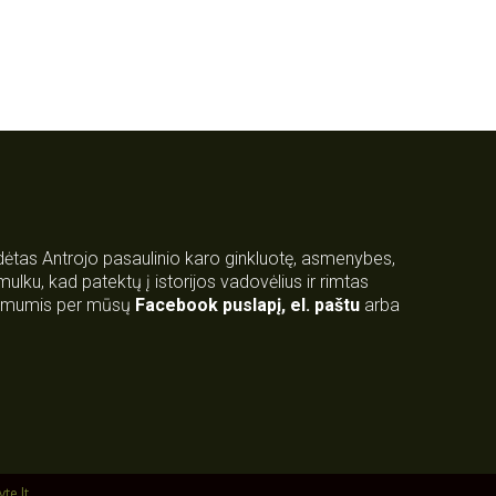
rdėtas Antrojo pasaulinio karo ginkluotę, asmenybes,
 smulku, kad patektų į istorijos vadovėlius ir rimtas
su mumis per mūsų
Facebook puslapį
,
el. paštu
arba
yte.lt