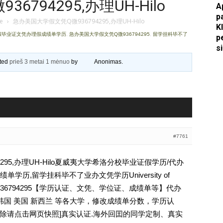
794295,办理UH-Hilo
A
p
Apkasai.lt
je
›
急办美国大学假文凭Q微936794295,办理UH-Hilo
K
学假毕业证文凭办理假成绩单学历
,
急办美国大学假文凭Q微936794295
,
留学挂科毕不了
p
s
ated
prieš 3 metai 1 mėnuo
by
Anonimas
.
#7761
295,办理UH-Hilo夏威夷大学希洛分校毕业证假学历/代办
历,留学挂科毕不了业办文凭学历University of
lo文凭Q薇936794295【学历认证、文凭、学位证、成绩单等】代办
韩国 美国 新西兰 等各大学，修改成绩单分数，学历认
ee [删除请点击网页快照]真实认证.海外回囯的同学定制、真实