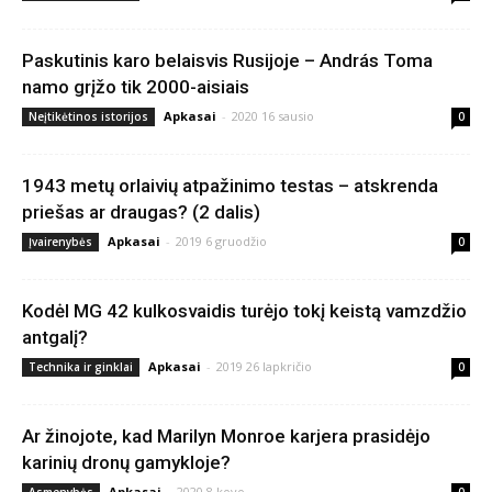
Paskutinis karo belaisvis Rusijoje – András Toma
namo grįžo tik 2000-aisiais
Apkasai
-
2020 16 sausio
Neįtikėtinos istorijos
0
1943 metų orlaivių atpažinimo testas – atskrenda
priešas ar draugas? (2 dalis)
Apkasai
-
2019 6 gruodžio
Įvairenybės
0
Kodėl MG 42 kulkosvaidis turėjo tokį keistą vamzdžio
antgalį?
Apkasai
-
2019 26 lapkričio
Technika ir ginklai
0
Ar žinojote, kad Marilyn Monroe karjera prasidėjo
karinių dronų gamykloje?
Apkasai
-
2020 8 kovo