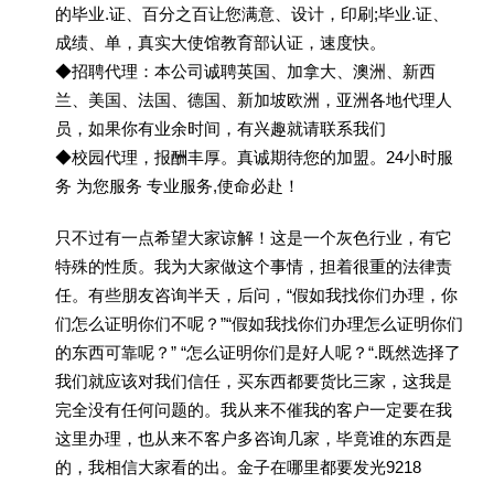
的毕业.证、百分之百让您满意、设计，印刷;毕业.证、
成绩、单，真实大使馆教育部认证，速度快。
◆招聘代理：本公司诚聘英国、加拿大、澳洲、新西
兰、美国、法国、德国、新加坡欧洲，亚洲各地代理人
员，如果你有业余时间，有兴趣就请联系我们
◆校园代理，报酬丰厚。真诚期待您的加盟。24小时服
务 为您服务 专业服务,使命必赴！
只不过有一点希望大家谅解！这是一个灰色行业，有它
特殊的性质。我为大家做这个事情，担着很重的法律责
任。有些朋友咨询半天，后问，“假如我找你们办理，你
们怎么证明你们不呢？”“假如我找你们办理怎么证明你们
的东西可靠呢？” “怎么证明你们是好人呢？“.既然选择了
我们就应该对我们信任，买东西都要货比三家，这我是
完全没有任何问题的。我从来不催我的客户一定要在我
这里办理，也从来不客户多咨询几家，毕竟谁的东西是
的，我相信大家看的出。金子在哪里都要发光9218