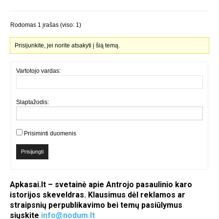
Rodomas 1 įrašas (viso: 1)
Prisijunkite, jei norite atsakyti į šią temą.
Vartotojo vardas:
Slaptažodis:
Prisiminti duomenis
Prisijungti
Apkasai.lt – svetainė apie Antrojo pasaulinio karo
istorijos skeveldras. Klausimus dėl reklamos ar
straipsnių perpublikavimo bei temų pasiūlymus
siųskite
info@nodum.lt