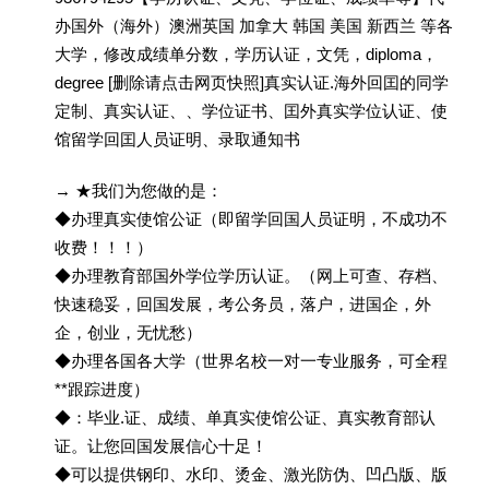
办国外（海外）澳洲英国 加拿大 韩国 美国 新西兰 等各
大学，修改成绩单分数，学历认证，文凭，diploma，
degree [删除请点击网页快照]真实认证.海外回囯的同学
定制、真实认证、、学位证书、囯外真实学位认证、使
馆留学回囯人员证明、录取通知书
→ ★我们为您做的是：
◆办理真实使馆公证（即留学回国人员证明，不成功不
收费！！！）
◆办理教育部国外学位学历认证。（网上可查、存档、
快速稳妥，回国发展，考公务员，落户，进国企，外
企，创业，无忧愁）
◆办理各国各大学（世界名校一对一专业服务，可全程
**跟踪进度）
◆：毕业.证、成绩、单真实使馆公证、真实教育部认
证。让您回国发展信心十足！
◆可以提供钢印、水印、烫金、激光防伪、凹凸版、版