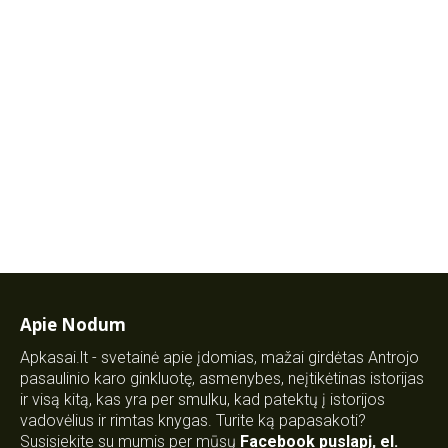
Apie Nodum
Apkasai.lt - svetainė apie įdomias, mažai girdėtas Antrojo
pasaulinio karo ginkluotę, asmenybes, neįtikėtinas istorijas
ir visą kitą, kas yra per smulku, kad patektų į istorijos
vadovėlius ir rimtas knygas. Turite ką papasakoti?
Susisiekite su mumis per mūsų
Facebook puslapį
,
el.