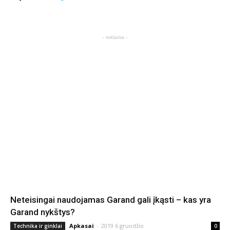
- reklama -
Neteisingai naudojamas Garand gali įkąsti – kas yra
Garand nykštys?
Apkasai
-
2019 6 gruodžio
Technika ir ginklai
0