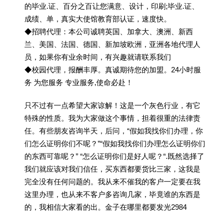
的毕业.证、百分之百让您满意、设计，印刷;毕业.证、
成绩、单，真实大使馆教育部认证，速度快。
◆招聘代理：本公司诚聘英国、加拿大、澳洲、新西
兰、美国、法国、德国、新加坡欧洲，亚洲各地代理人
员，如果你有业余时间，有兴趣就请联系我们
◆校园代理，报酬丰厚。真诚期待您的加盟。24小时服
务 为您服务 专业服务,使命必赴！
只不过有一点希望大家谅解！这是一个灰色行业，有它
特殊的性质。我为大家做这个事情，担着很重的法律责
任。有些朋友咨询半天，后问，“假如我找你们办理，你
们怎么证明你们不呢？”“假如我找你们办理怎么证明你们
的东西可靠呢？” “怎么证明你们是好人呢？“.既然选择了
我们就应该对我们信任，买东西都要货比三家，这我是
完全没有任何问题的。我从来不催我的客户一定要在我
这里办理，也从来不客户多咨询几家，毕竟谁的东西是
的，我相信大家看的出。金子在哪里都要发光2984