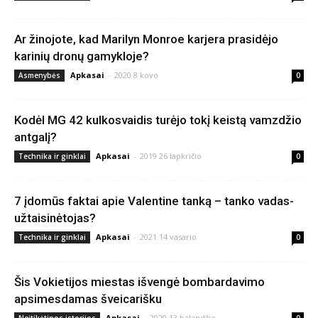
Ar žinojote, kad Marilyn Monroe karjera prasidėjo
karinių dronų gamykloje?
Apkasai
-
2020 8 kovo
Asmenybės
0
Kodėl MG 42 kulkosvaidis turėjo tokį keistą vamzdžio
antgalį?
Apkasai
-
2019 26 lapkričio
Technika ir ginklai
0
7 įdomūs faktai apie Valentine tanką – tanko vadas-
užtaisinėtojas?
Apkasai
-
2021 14 vasario
Technika ir ginklai
0
Šis Vokietijos miestas išvengė bombardavimo
apsimesdamas šveicarišku
Apkasai
-
2020 13 balandžio