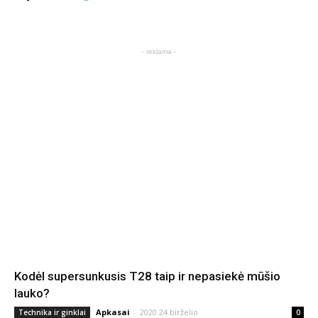
- reklama -
Kodėl supersunkusis T28 taip ir nepasiekė mūšio
lauko?
Apkasai
-
2020 24 birželio
Technika ir ginklai
0