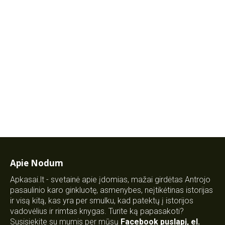
Apie Nodum
Apkasai.lt - svetainė apie įdomias, mažai girdėtas Antrojo
pasaulinio karo ginkluotę, asmenybes, neįtikėtinas istorijas
ir visą kitą, kas yra per smulku, kad patektų į istorijos
vadovėlius ir rimtas knygas. Turite ką papasakoti?
Susisiekite su mumis per mūsų
Facebook puslapį
,
el.