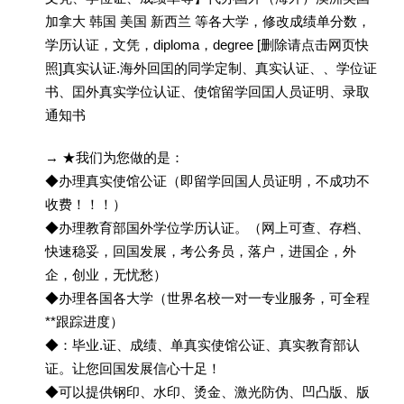
加拿大 韩国 美国 新西兰 等各大学，修改成绩单分数，
学历认证，文凭，diploma，degree [删除请点击网页快
照]真实认证.海外回囯的同学定制、真实认证、、学位证
书、囯外真实学位认证、使馆留学回囯人员证明、录取
通知书
→ ★我们为您做的是：
◆办理真实使馆公证（即留学回国人员证明，不成功不
收费！！！）
◆办理教育部国外学位学历认证。（网上可查、存档、
快速稳妥，回国发展，考公务员，落户，进国企，外
企，创业，无忧愁）
◆办理各国各大学（世界名校一对一专业服务，可全程
**跟踪进度）
◆：毕业.证、成绩、单真实使馆公证、真实教育部认
证。让您回国发展信心十足！
◆可以提供钢印、水印、烫金、激光防伪、凹凸版、版