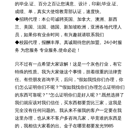
的毕业.证、百分之百让您满意、设计，印刷;毕业.证、
成绩、单，真实大使馆教育部认证，速度快。
◆招聘代理：本公司诚聘英国、加拿大、澳洲、新西
兰、美国、法国、德国、新加坡欧洲，亚洲各地代理人
员，如果你有业余时间，有兴趣就请联系我们
◆校园代理，报酬丰厚。真诚期待您的加盟。24小时服
务 为您服务 专业服务,使命必赴！
只不过有一点希望大家谅解！这是一个灰色行业，有它
特殊的性质。我为大家做这个事情，担着很重的法律责
任。有些朋友咨询半天，后问，“假如我找你们办理，你
们怎么证明你们不呢？”“假如我找你们办理怎么证明你们
的东西可靠呢？” “怎么证明你们是好人呢？“.既然选择了
我们就应该对我们信任，买东西都要货比三家，这我是
完全没有任何问题的。我从来不催我的客户一定要在我
这里办理，也从来不客户多咨询几家，毕竟谁的东西是
的，我相信大家看的出。金子在哪里都要发光9985