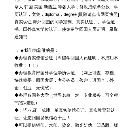
拿大 韩国 美国 新西兰 等各大学，修改成绩单分数，学
历认证，文凭，diploma，degree [删除请点击网页快照]
真实认证.海外回囯的同学定制、真实认证、、学位证
书、囯外真实学位认证、使馆留学回囯人员证明、录取
通知书
→ ★我们为您做的是：
◆办理真实使馆公证（即留学回国人员证明，不成功不
收费！！！）
◆办理教育部国外学位学历认证。（网上可查、存档、
快速稳妥，回国发展，考公务员，落户，进国企，外
企，创业，无忧愁）
◆办理各国各大学（世界名校一对一专业服务，可全程
**跟踪进度）
◆：毕业.证、成绩、单真实使馆公证、真实教育部认
证。让您回国发展信心十足！
◆可以提供钢印、水印、烫金、激光防伪、凹凸版、版