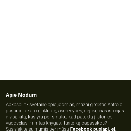
Apie Nodum
Apkasai.lt - svetainė apie įdomias, mažai girdėtas Antrojo
pasaulinio karo ginkluotę, asmenybes, neįtikėtinas istorijas
ir visą kitą, kas yra per smulku, kad patektų į istorijos
vadovėlius ir rimtas knygas. Turite ką papasakoti?
Susisiekite su mumis per mūsų
Facebook puslapį
,
el.