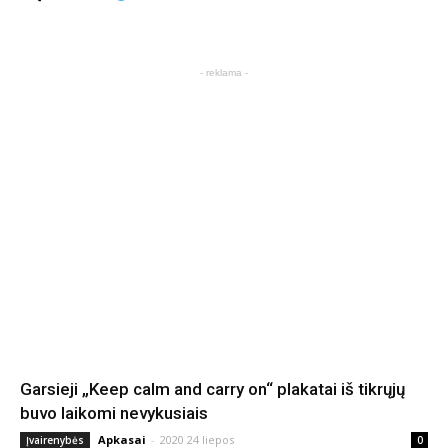
- reklama -
Garsieji „Keep calm and carry on“ plakatai iš tikrųjų
buvo laikomi nevykusiais
Apkasai
-
2020 24 liepos
Įvairenybės
0