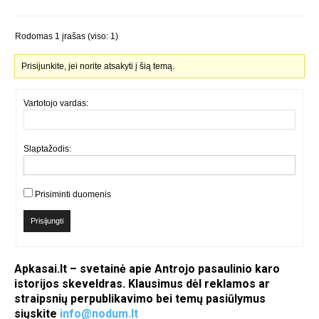
Rodomas 1 įrašas (viso: 1)
Prisijunkite, jei norite atsakyti į šią temą.
Vartotojo vardas:
Slaptažodis:
Prisiminti duomenis
Prisijungti
Apkasai.lt – svetainė apie Antrojo pasaulinio karo
istorijos skeveldras. Klausimus dėl reklamos ar
straipsnių perpublikavimo bei temų pasiūlymus
siųskite
info@nodum.lt