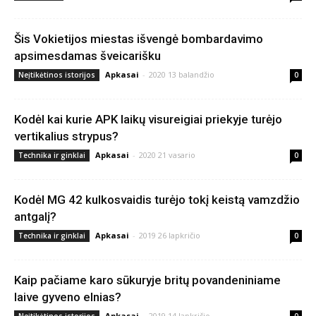
Šis Vokietijos miestas išvengė bombardavimo
apsimesdamas šveicarišku
Apkasai
-
2020 13 balandžio
Neįtikėtinos istorijos
0
Kodėl kai kurie APK laikų visureigiai priekyje turėjo
vertikalius strypus?
Apkasai
-
2020 21 vasario
Technika ir ginklai
0
Kodėl MG 42 kulkosvaidis turėjo tokį keistą vamzdžio
antgalį?
Apkasai
-
2019 26 lapkričio
Technika ir ginklai
0
Kaip pačiame karo sūkuryje britų povandeniniame
laive gyveno elnias?
Apkasai
-
2019 14 lapkričio