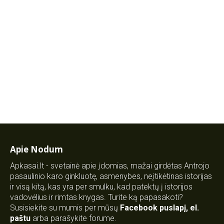
Apie Nodum
Apkasai.lt - svetainė apie įdomias, mažai girdėtas Antrojo
pasaulinio karo ginkluotę, asmenybes, neįtikėtinas istorijas
ir visą kitą, kas yra per smulku, kad patektų į istorijos
vadovėlius ir rimtas knygas. Turite ką papasakoti?
Susisiekite su mumis per mūsų
Facebook puslapį
,
el.
paštu
arba parašykite forume.