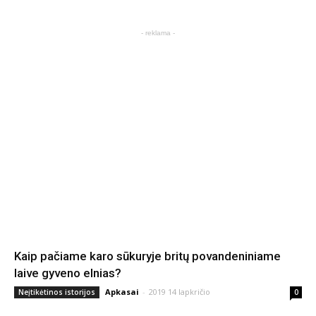
- reklama -
Kaip pačiame karo sūkuryje britų povandeniniame
laive gyveno elnias?
Apkasai
-
2019 14 lapkričio
Neįtikėtinos istorijos
0