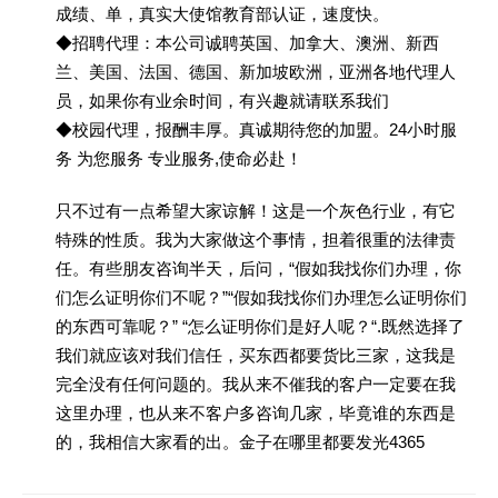
成绩、单，真实大使馆教育部认证，速度快。
◆招聘代理：本公司诚聘英国、加拿大、澳洲、新西
兰、美国、法国、德国、新加坡欧洲，亚洲各地代理人
员，如果你有业余时间，有兴趣就请联系我们
◆校园代理，报酬丰厚。真诚期待您的加盟。24小时服
务 为您服务 专业服务,使命必赴！
只不过有一点希望大家谅解！这是一个灰色行业，有它
特殊的性质。我为大家做这个事情，担着很重的法律责
任。有些朋友咨询半天，后问，“假如我找你们办理，你
们怎么证明你们不呢？”“假如我找你们办理怎么证明你们
的东西可靠呢？” “怎么证明你们是好人呢？“.既然选择了
我们就应该对我们信任，买东西都要货比三家，这我是
完全没有任何问题的。我从来不催我的客户一定要在我
这里办理，也从来不客户多咨询几家，毕竟谁的东西是
的，我相信大家看的出。金子在哪里都要发光4365