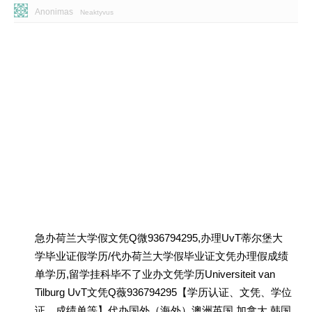
Anonimas
Neaktyvus
急办荷兰大学假文凭Q微936794295,办理UvT蒂尔堡大
学毕业证假学历/代办荷兰大学假毕业证文凭办理假成绩
单学历,留学挂科毕不了业办文凭学历Universiteit van
Tilburg UvT文凭Q薇936794295【学历认证、文凭、学位
证、成绩单等】代办国外（海外）澳洲英国 加拿大 韩国