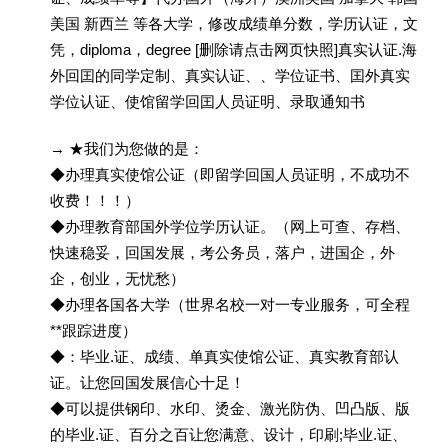
美国 新西兰 等各大学，修改成绩单分数，学历认证，文
凭，diploma，degree [删除请点击网页快照]真实认证.海
外回囯的同学定制、真实认证、、学位证书、囯外真实
学位认证、使馆留学回囯人员证明、录取通知书
→ ★我们为您做的是：
◆办理真实使馆公证（即留学回国人员证明，不成功不
收费！！！）
◆办理教育部国外学位学历认证。（网上可查、存档、
快速稳妥，回国发展，考公务员，落户，进国企，外
企，创业，无忧愁）
◆办理各国各大学（世界名校一对一专业服务，可全程
**跟踪进度）
◆：毕业.证、成绩、单真实使馆公证、真实教育部认
证。让您回国发展信心十足！
◆可以提供钢印、水印、烫金、激光防伪、凹凸版、版
的毕业.证、百分之百让您满意、设计，印刷;毕业.证、