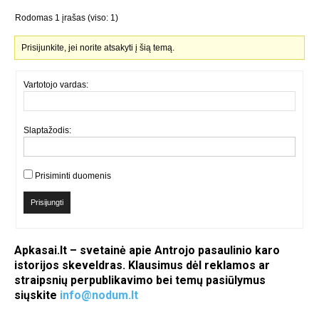
Rodomas 1 įrašas (viso: 1)
Prisijunkite, jei norite atsakyti į šią temą.
Vartotojo vardas:
Slaptažodis:
Prisiminti duomenis
Prisijungti
Apkasai.lt – svetainė apie Antrojo pasaulinio karo
istorijos skeveldras. Klausimus dėl reklamos ar
straipsnių perpublikavimo bei temų pasiūlymus
siųskite
info@nodum.lt