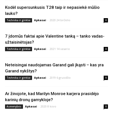
Kodėl supersunkusis T28 taip ir nepasiekė mūšio
lauko?
Apkasai
-
2020 24 birželio
Technika ir ginklai
0
7 įdomūs faktai apie Valentine tanką – tanko vadas-
užtaisinėtojas?
Apkasai
-
2021 14 vasario
Technika ir ginklai
0
Neteisingai naudojamas Garand gali įkąsti – kas yra
Garand nykštys?
Apkasai
-
2019 6 gruodžio
Technika ir ginklai
0
Ar žinojote, kad Marilyn Monroe karjera prasidėjo
karinių dronų gamykloje?
Apkasai
-
2020 8 kovo
Asmenybės
0