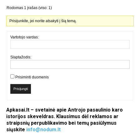
Rodomas 1 įrašas (viso: 1)
Prisijunkite, jei norite atsakyti į šią temą.
Vartotojo vardas:
Slaptažodis:
Prisiminti duomenis
Prisijungti
Apkasai.lt – svetainė apie Antrojo pasaulinio karo
istorijos skeveldras. Klausimus dėl reklamos ar
straipsnių perpublikavimo bei temų pasiūlymus
siųskite
info@nodum.lt