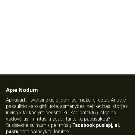
Apie Nodum
Apkasai.lt - svetainė apie įdomias, mažai girdėtas Antrojo
pasaulinio karo ginkluotę, asmenybes, neįtikėtinas istorijas
ir visą kitą, kas yra per smulku, kad patektų į istorijos
vadovėlius ir rimtas knygas. Turite ką papasakoti?
Susisiekite su mumis per mūsų
Facebook puslapį
,
el.
paštu
arba parašykite forume.