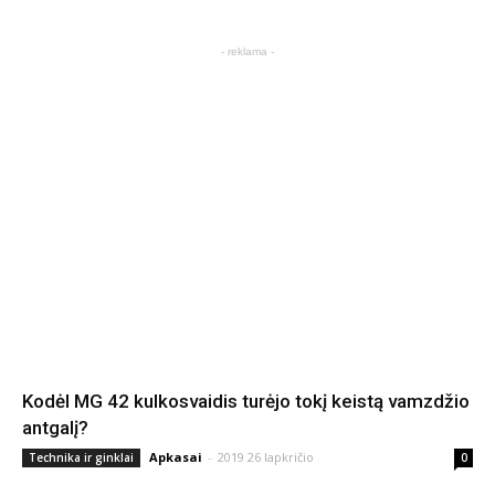
- reklama -
Kodėl MG 42 kulkosvaidis turėjo tokį keistą vamzdžio
antgalį?
Apkasai
-
2019 26 lapkričio
Technika ir ginklai
0