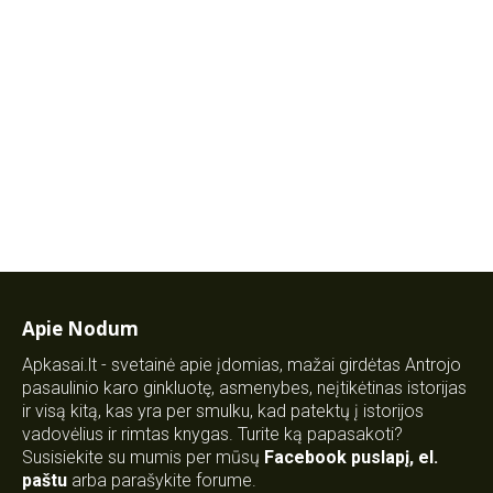
Apie Nodum
Apkasai.lt - svetainė apie įdomias, mažai girdėtas Antrojo
pasaulinio karo ginkluotę, asmenybes, neįtikėtinas istorijas
ir visą kitą, kas yra per smulku, kad patektų į istorijos
vadovėlius ir rimtas knygas. Turite ką papasakoti?
Susisiekite su mumis per mūsų
Facebook puslapį
,
el.
paštu
arba parašykite forume.