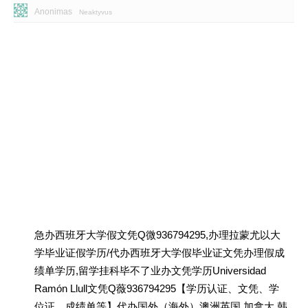
Anonimas
Neaktyvus
急办西班牙大学假文凭Q微936794295,办理拉蒙尤以大
学毕业证假学历/代办西班牙大学假毕业证文凭办理假成
绩单学历,留学挂科毕不了业办文凭学历Universidad
Ramón Llull文凭Q薇936794295【学历认证、文凭、学
位证、成绩单等】代办国外（海外）澳洲英国 加拿大 韩