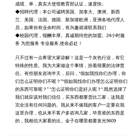
成绩、单，真实大使馆教育部认证，速度快。
◆招聘代理：本公司诚聘英国、加拿大、澳洲、新西
兰、美国、法国、德国、新加坡欧洲，亚洲各地代理人
员，如果你有业余时间，有兴趣就请联系我们
◆校园代理，报酬丰厚。真诚期待您的加盟。24小时服
务 为您服务 专业服务,使命必赴！
只不过有一点希望大家谅解！这是一个灰色行业，有它
特殊的性质。我为大家做这个事情，担着很重的法律责
任。有些朋友咨询半天，后问，“假如我找你们办理，你
们怎么证明你们不呢？”“假如我找你们办理怎么证明你们
的东西可靠呢？” “怎么证明你们是好人呢？“.既然选择了
我们就应该对我们信任，买东西都要货比三家，这我是
完全没有任何问题的。我从来不催我的客户一定要在我
这里办理，也从来不客户多咨询几家，毕竟谁的东西是
的，我相信大家看的出。金子在哪里都要发光9609