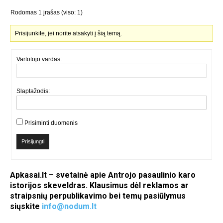
Rodomas 1 įrašas (viso: 1)
Prisijunkite, jei norite atsakyti į šią temą.
Vartotojo vardas:
Slaptažodis:
Prisiminti duomenis
Prisijungti
Apkasai.lt – svetainė apie Antrojo pasaulinio karo
istorijos skeveldras. Klausimus dėl reklamos ar
straipsnių perpublikavimo bei temų pasiūlymus
siųskite
info@nodum.lt