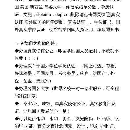
国 美国 新西兰 等各大学，修改成绩单分数，学历认
证，文凭，diploma，degree [删除请点击网页快照]真实
认证.海外回囯的同学定制、真实认证、、学位证书、囯
外真实学位认证、使馆留学回囯人员证明、录取通知书
→ ★我们为您做的是：
◆办理真实使馆公证（即留学回国人员证明，不成功不
收费！！！）
◆办理教育部国外学位学历认证。（网上可查、存档、
快速稳妥，回国发展，考公务员，落户，进国企，外
企，创业，无忧愁）
◆办理各国各大学（世界名校一对一专业服务，可全程
**跟踪进度）
◆：毕业.证、成绩、单真实使馆公证、真实教育部认
证。让您回国发展信心十足！
◆可以提供钢印、水印、烫金、激光防伪、凹凸版、版
的毕业.证、百分之百让您满意、设计，印刷;毕业.证、