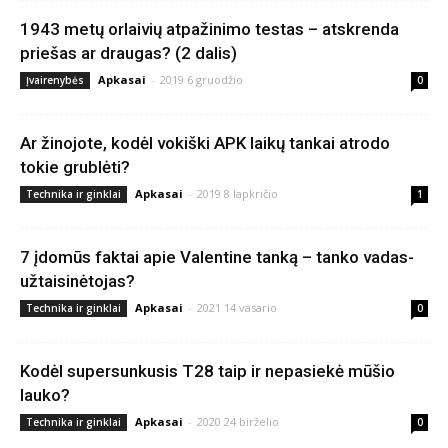
1943 metų orlaivių atpažinimo testas – atskrenda
priešas ar draugas? (2 dalis)
Apkasai
-
2019 6 gruodžio
Įvairenybės
0
Ar žinojote, kodėl vokiški APK laikų tankai atrodo
tokie grublėti?
Apkasai
-
2019 8 lapkričio
Technika ir ginklai
1
7 įdomūs faktai apie Valentine tanką – tanko vadas-
užtaisinėtojas?
Apkasai
-
2021 14 vasario
Technika ir ginklai
0
Kodėl supersunkusis T28 taip ir nepasiekė mūšio
lauko?
Apkasai
-
2020 24 birželio
Technika ir ginklai
0