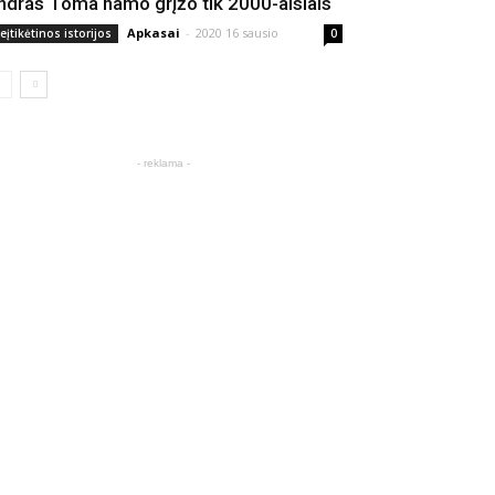
ndrás Toma namo grįžo tik 2000-aisiais
Apkasai
-
2020 16 sausio
eįtikėtinos istorijos
0
- reklama -