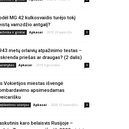
odėl MG 42 kulkosvaidis turėjo tokį
eistą vamzdžio antgalį?
Apkasai
-
2019 26 lapkričio
echnika ir ginklai
0
943 metų orlaivių atpažinimo testas –
tskrenda priešas ar draugas? (2 dalis)
Apkasai
-
2019 6 gruodžio
vairenybės
0
is Vokietijos miestas išvengė
ombardavimo apsimesdamas
veicarišku
Apkasai
-
2020 13 balandžio
eįtikėtinos istorijos
0
askutinis karo belaisvis Rusijoje –