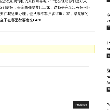
理怎么证明你们的东西可靠呢？” “怎么证明你们是好人
对我们信任，买东西都要货比三家，这我是完全没有任何问
要在我这里办理，也从来不客户多咨询几家，毕竟谁的
K
子在哪里都要发光6428
k
T
1
a
Į
Š
b
š
N
P
Prisijungti