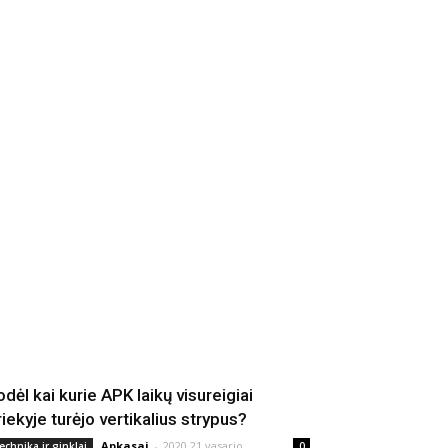
odėl kai kurie APK laikų visureigiai
riekyje turėjo vertikalius strypus?
Apkasai
-
2020 21 vasario
echnika ir ginklai
0