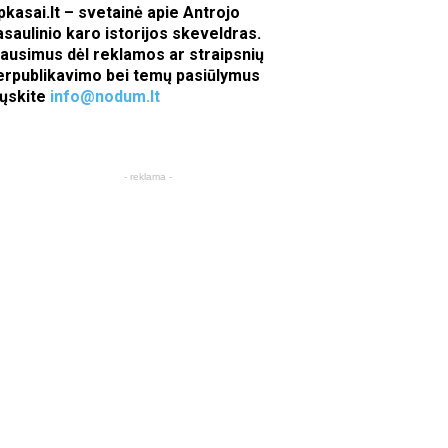
pkasai.lt – svetainė apie Antrojo
asaulinio karo istorijos skeveldras.
lausimus dėl reklamos ar straipsnių
erpublikavimo bei temų pasiūlymus
iųskite
info@nodum.lt
- reklama -