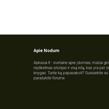
Apie Nodum
Apkasai.lt - svetainė apie įdomias, mažai gi
neįtikėtinas istorijas ir visą kitą, kas yra per
knygas. Turite ką papasakoti? Susisiekite 
parašykite forume.