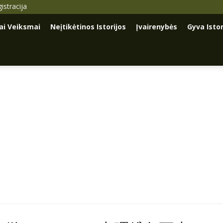
istracija
iai Veiksmai
Neįtikėtinos Istorijos
Įvairenybės
Gyva Istor