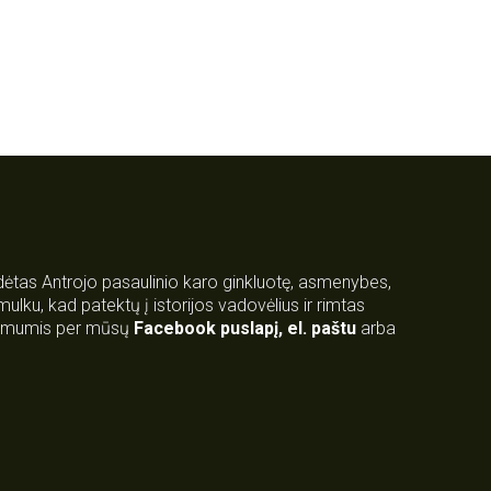
rdėtas Antrojo pasaulinio karo ginkluotę, asmenybes,
 smulku, kad patektų į istorijos vadovėlius ir rimtas
su mumis per mūsų
Facebook puslapį
,
el. paštu
arba