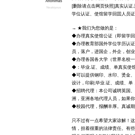
Anonimas
[删除请点击网页快照]真实认
Neaktyvus
学位认证、使馆留学回囯人员证
→ ★我们为您做的是：
◆办理真实使馆公证（即留学
◆办理教育部国外学位学历认证
员，落户，进国企，外企，创
◆办理各国各大学（世界名校
◆：毕业.证、成绩、单真实使
◆可以提供钢印、水印、烫金、
设计，印刷;毕业.证、成绩、
◆招聘代理：本公司诚聘英国、
洲，亚洲各地代理人员，如果你
◆校园代理，报酬丰厚。真诚期待
只不过有一点希望大家谅解！这
情，担着很重的法律责任。有些