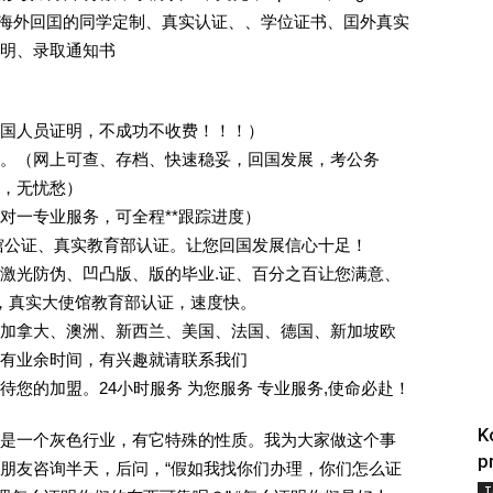
证.海外回囯的同学定制、真实认证、、学位证书、囯外真实
明、录取通知书
回国人员证明，不成功不收费！！！）
。（网上可查、存档、快速稳妥，回国发展，考公务
业，无忧愁）
一对一专业服务，可全程**跟踪进度）
馆公证、真实教育部认证。让您回国发展信心十足！
激光防伪、凹凸版、版的毕业.证、百分之百让您满意、
单，真实大使馆教育部认证，速度快。
加拿大、澳洲、新西兰、美国、法国、德国、新加坡欧
有业余时间，有兴趣就请联系我们
您的加盟。24小时服务 为您服务 专业服务,使命必赴！
K
是一个灰色行业，有它特殊的性质。我为大家做这个事
p
朋友咨询半天，后问，“假如我找你们办理，你们怎么证
T