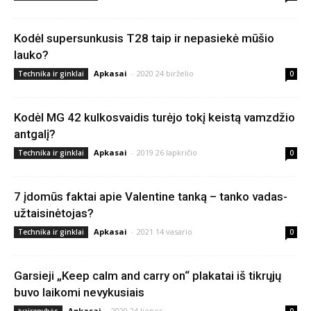
Kodėl supersunkusis T28 taip ir nepasiekė mūšio
lauko?
Apkasai
-
2020 24 birželio
Technika ir ginklai
0
Kodėl MG 42 kulkosvaidis turėjo tokį keistą vamzdžio
antgalį?
Apkasai
-
2019 26 lapkričio
Technika ir ginklai
0
7 įdomūs faktai apie Valentine tanką – tanko vadas-
užtaisinėtojas?
Apkasai
-
2021 14 vasario
Technika ir ginklai
0
Garsieji „Keep calm and carry on“ plakatai iš tikrųjų
buvo laikomi nevykusiais
Apkasai
-
2020 24 liepos