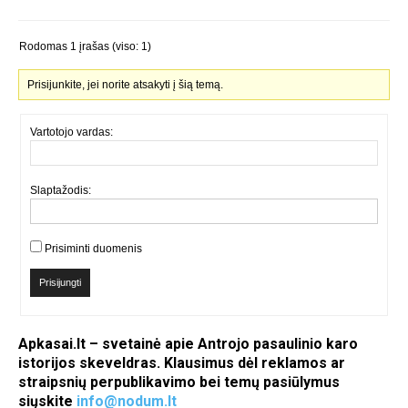
Rodomas 1 įrašas (viso: 1)
Prisijunkite, jei norite atsakyti į šią temą.
Vartotojo vardas:
Slaptažodis:
Prisiminti duomenis
Prisijungti
Apkasai.lt – svetainė apie Antrojo pasaulinio karo
istorijos skeveldras. Klausimus dėl reklamos ar
straipsnių perpublikavimo bei temų pasiūlymus
siųskite
info@nodum.lt