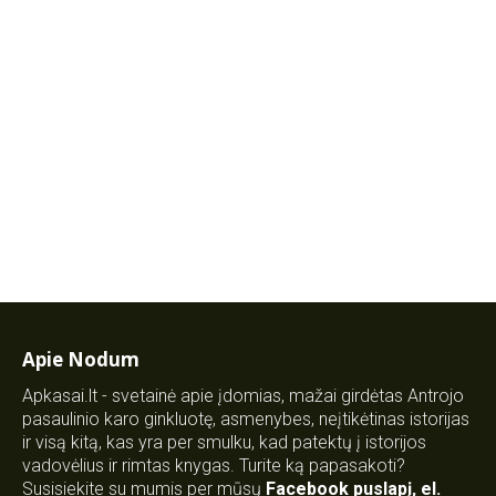
Apie Nodum
Apkasai.lt - svetainė apie įdomias, mažai girdėtas Antrojo
pasaulinio karo ginkluotę, asmenybes, neįtikėtinas istorijas
ir visą kitą, kas yra per smulku, kad patektų į istorijos
vadovėlius ir rimtas knygas. Turite ką papasakoti?
Susisiekite su mumis per mūsų
Facebook puslapį
,
el.