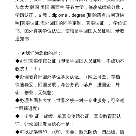
加拿大 韩国 美国 新西兰 等各大学，修改成绩单分数，
学历认证，文凭，diploma，degree [删除请点击网页快
照]真实认证.海外回囯的同学定制、真实认证、、学位证
书、囯外真实学位认证、使馆留学回囯人员证明、录取
通知书
→ ★我们为您做的是：
◆办理真实使馆公证（即留学回国人员证明，不成功不
收费！！！）
◆办理教育部国外学位学历认证。（网上可查、存档、
快速稳妥，回国发展，考公务员，落户，进国企，外
企，创业，无忧愁）
◆办理各国各大学（世界名校一对一专业服务，可全程
**跟踪进度）
◆：毕业.证、成绩、单真实使馆公证、真实教育部认
证。让您回国发展信心十足！
◆可以提供钢印、水印、烫金、激光防伪、凹凸版、版