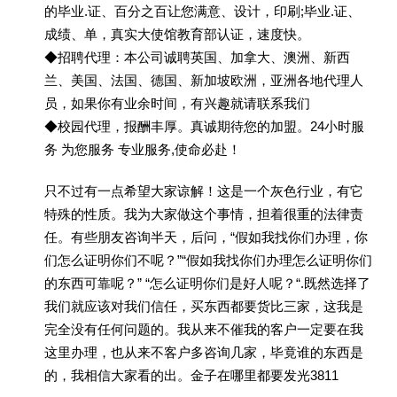
的毕业.证、百分之百让您满意、设计，印刷;毕业.证、
成绩、单，真实大使馆教育部认证，速度快。
◆招聘代理：本公司诚聘英国、加拿大、澳洲、新西
兰、美国、法国、德国、新加坡欧洲，亚洲各地代理人
员，如果你有业余时间，有兴趣就请联系我们
◆校园代理，报酬丰厚。真诚期待您的加盟。24小时服
务 为您服务 专业服务,使命必赴！
只不过有一点希望大家谅解！这是一个灰色行业，有它
特殊的性质。我为大家做这个事情，担着很重的法律责
任。有些朋友咨询半天，后问，“假如我找你们办理，你
们怎么证明你们不呢？”“假如我找你们办理怎么证明你们
的东西可靠呢？” “怎么证明你们是好人呢？“.既然选择了
我们就应该对我们信任，买东西都要货比三家，这我是
完全没有任何问题的。我从来不催我的客户一定要在我
这里办理，也从来不客户多咨询几家，毕竟谁的东西是
的，我相信大家看的出。金子在哪里都要发光3811