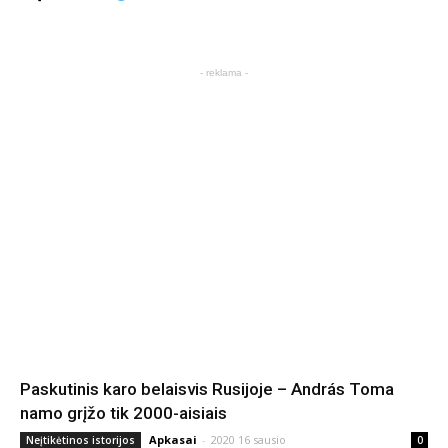
- reklama -
Paskutinis karo belaisvis Rusijoje – András Toma
namo grįžo tik 2000-aisiais
Apkasai
-
2020 16 sausio
Neįtikėtinos istorijos
0