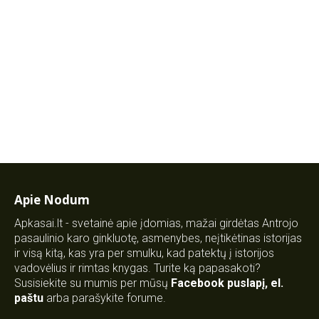
Apie Nodum
Apkasai.lt - svetainė apie įdomias, mažai girdėtas Antrojo
pasaulinio karo ginkluotę, asmenybes, neįtikėtinas istorijas
ir visą kitą, kas yra per smulku, kad patektų į istorijos
vadovėlius ir rimtas knygas. Turite ką papasakoti?
Susisiekite su mumis per mūsų
Facebook puslapį
,
el.
paštu
arba parašykite forume.