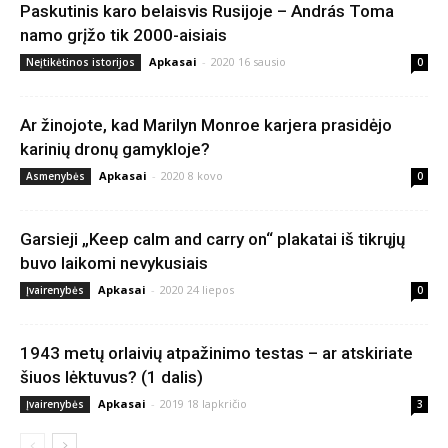
Paskutinis karo belaisvis Rusijoje – András Toma
namo grįžo tik 2000-aisiais
Apkasai
-
2020 16 sausio
Neįtikėtinos istorijos
0
Ar žinojote, kad Marilyn Monroe karjera prasidėjo
karinių dronų gamykloje?
Apkasai
-
2020 8 kovo
Asmenybės
0
Garsieji „Keep calm and carry on“ plakatai iš tikrųjų
buvo laikomi nevykusiais
Apkasai
-
2020 24 liepos
Įvairenybės
0
1943 metų orlaivių atpažinimo testas – ar atskiriate
šiuos lėktuvus? (1 dalis)
Apkasai
-
2019 18 lapkričio
Įvairenybės
3