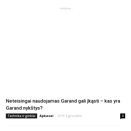
- reklama -
Neteisingai naudojamas Garand gali įkąsti – kas yra
Garand nykštys?
Apkasai
-
2019 6 gruodžio
Technika ir ginklai
0