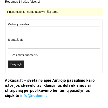
Rodomas 1 įrašas (viso: 1)
Prisijunkite, jei norite atsakyti į šią temą.
Vartotojo vardas:
Slaptažodis:
Prisiminti duomenis
Prisijungti
Apkasai.lt – svetainė apie Antrojo pasaulinio karo
istorijos skeveldras. Klausimus dėl reklamos ar
straipsnių perpublikavimo bei temų pasiūlymus
siųskite
info@nodum.lt