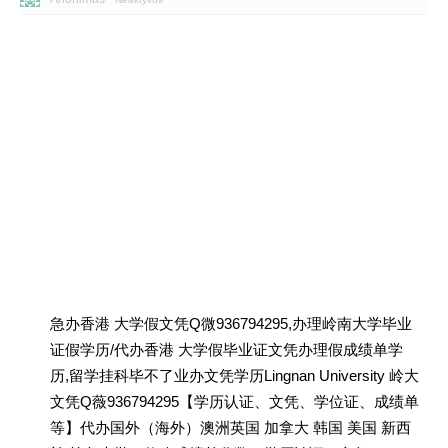
急办香港 大学假文凭Q微936794295,办理岭南大学毕业
证假学历/代办香港 大学假毕业证文凭办理假成绩单学
历,留学挂科毕不了业办文凭学历Lingnan University 岭大
文凭Q薇936794295【学历认证、文凭、学位证、成绩单
等】代办国外（海外）澳洲英国 加拿大 韩国 美国 新西