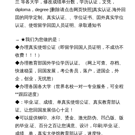
兰 等各大学，修改成绩单分数，学历认证，文凭，
diploma，degree [删除请点击网页快照]真实认证.海外回
囯的同学定制、真实认证、、学位证书、囯外真实学位
认证、使馆留学回囯人员证明、录取通知书
→ ★我们为您做的是：
◆办理真实使馆公证（即留学回国人员证明，不成功不
收费！！！）
◆办理教育部国外学位学历认证。（网上可查、存档、
快速稳妥，回国发展，考公务员，落户，进国企，外
企，创业，无忧愁）
◆办理各国各大学（世界名校一对一专业服务，可全程
**跟踪进度）
◆：毕业.证、成绩、单真实使馆公证、真实教育部认
证。让您回国发展信心十足！
◆可以提供钢印、水印、烫金、激光防伪、凹凸版、版
的毕业.证、百分之百让您满意、设计，印刷;毕业.证、
成绩、单，真实大使馆教育部认证，速度快。