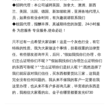
◆招聘代理：本公司诚聘英国、加拿大、澳洲、新西
兰、美国、法国、德国、新加坡欧洲，亚洲各地代理人
员，如果你有业余时间，有兴趣就请联系我们
◆校园代理，报酬丰厚。真诚期待您的加盟。24小时服
务 为您服务 专业服务,使命必赴！
只不过有一点希望大家谅解！这是一个灰色行业，有它
特殊的性质。我为大家做这个事情，担着很重的法律责
任。有些朋友咨询半天，后问，“假如我找你们办理，你
们怎么证明你们不呢？”“假如我找你们办理怎么证明你们
的东西可靠呢？” “怎么证明你们是好人呢？“.既然选择了
我们就应该对我们信任，买东西都要货比三家，这我是
完全没有任何问题的。我从来不催我的客户一定要在我
这里办理，也从来不客户多咨询几家，毕竟谁的东西是
的，我相信大家看的出。金子在哪里都要发光6730