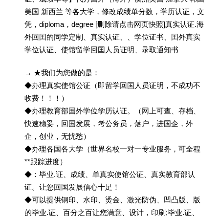
美国 新西兰 等各大学，修改成绩单分数，学历认证，文
凭，diploma，degree [删除请点击网页快照]真实认证.海
外回囯的同学定制、真实认证、、学位证书、囯外真实
学位认证、使馆留学回囯人员证明、录取通知书
→ ★我们为您做的是：
◆办理真实使馆公证（即留学回国人员证明，不成功不
收费！！！）
◆办理教育部国外学位学历认证。（网上可查、存档、
快速稳妥，回国发展，考公务员，落户，进国企，外
企，创业，无忧愁）
◆办理各国各大学（世界名校一对一专业服务，可全程
**跟踪进度）
◆：毕业.证、成绩、单真实使馆公证、真实教育部认
证。让您回国发展信心十足！
◆可以提供钢印、水印、烫金、激光防伪、凹凸版、版
的毕业.证、百分之百让您满意、设计，印刷;毕业.证、