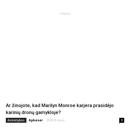
- reklama -
Ar žinojote, kad Marilyn Monroe karjera prasidėjo
karinių dronų gamykloje?
Apkasai
-
2020 8 kovo
Asmenybės
0