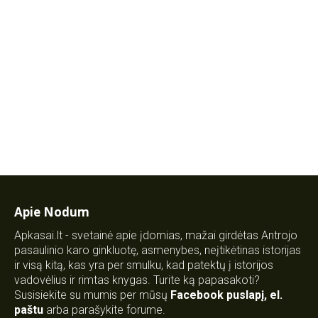
Apie Nodum
Apkasai.lt - svetainė apie įdomias, mažai girdėtas Antrojo
pasaulinio karo ginkluotę, asmenybes, neįtikėtinas istorijas
ir visą kitą, kas yra per smulku, kad patektų į istorijos
vadovėlius ir rimtas knygas. Turite ką papasakoti?
Susisiekite su mumis per mūsų
Facebook puslapį
,
el.
paštu
arba parašykite forume.