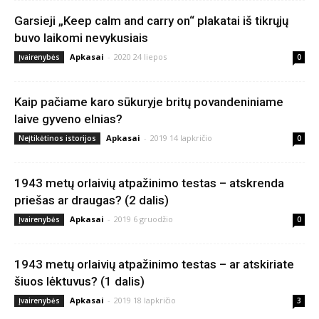
Garsieji „Keep calm and carry on“ plakatai iš tikrųjų
buvo laikomi nevykusiais
Apkasai
-
2020 24 liepos
Įvairenybės
0
Kaip pačiame karo sūkuryje britų povandeniniame
laive gyveno elnias?
Apkasai
-
2019 14 lapkričio
Neįtikėtinos istorijos
0
1943 metų orlaivių atpažinimo testas – atskrenda
priešas ar draugas? (2 dalis)
Apkasai
-
2019 6 gruodžio
Įvairenybės
0
1943 metų orlaivių atpažinimo testas – ar atskiriate
šiuos lėktuvus? (1 dalis)
Apkasai
-
2019 18 lapkričio
Įvairenybės
3