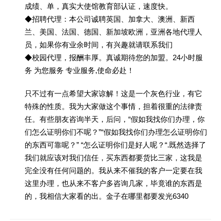
成绩、单，真实大使馆教育部认证，速度快。
◆招聘代理：本公司诚聘英国、加拿大、澳洲、新西
兰、美国、法国、德国、新加坡欧洲，亚洲各地代理人
员，如果你有业余时间，有兴趣就请联系我们
◆校园代理，报酬丰厚。真诚期待您的加盟。24小时服
务 为您服务 专业服务,使命必赴！
只不过有一点希望大家谅解！这是一个灰色行业，有它
特殊的性质。我为大家做这个事情，担着很重的法律责
任。有些朋友咨询半天，后问，“假如我找你们办理，你
们怎么证明你们不呢？”“假如我找你们办理怎么证明你们
的东西可靠呢？” “怎么证明你们是好人呢？“.既然选择了
我们就应该对我们信任，买东西都要货比三家，这我是
完全没有任何问题的。我从来不催我的客户一定要在我
这里办理，也从来不客户多咨询几家，毕竟谁的东西是
的，我相信大家看的出。金子在哪里都要发光6340