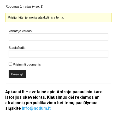
Rodomas 1 įrašas (viso: 1)
Prisijunkite, jei norite atsakyti į šią temą.
Vartotojo vardas:
Slaptažodis:
Prisiminti duomenis
Prisijungti
Apkasai.lt – svetainė apie Antrojo pasaulinio karo
istorijos skeveldras. Klausimus dėl reklamos ar
straipsnių perpublikavimo bei temų pasiūlymus
siųskite
info@nodum.lt