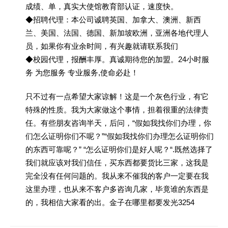
成绩、单，真实大使馆教育部认证，速度快。
◆招聘代理：本公司诚聘英国、加拿大、澳洲、新西
兰、美国、法国、德国、新加坡欧洲，亚洲各地代理人
员，如果你有业余时间，有兴趣就请联系我们
◆校园代理，报酬丰厚。真诚期待您的加盟。24小时服
务 为您服务 专业服务,使命必赴！
只不过有一点希望大家谅解！这是一个灰色行业，有它
特殊的性质。我为大家做这个事情，担着很重的法律责
任。有些朋友咨询半天，后问，“假如我找你们办理，你
们怎么证明你们不呢？”“假如我找你们办理怎么证明你们
的东西可靠呢？” “怎么证明你们是好人呢？“.既然选择了
我们就应该对我们信任，买东西都要货比三家，这我是
完全没有任何问题的。我从来不催我的客户一定要在我
这里办理，也从来不客户多咨询几家，毕竟谁的东西是
的，我相信大家看的出。金子在哪里都要发光3254