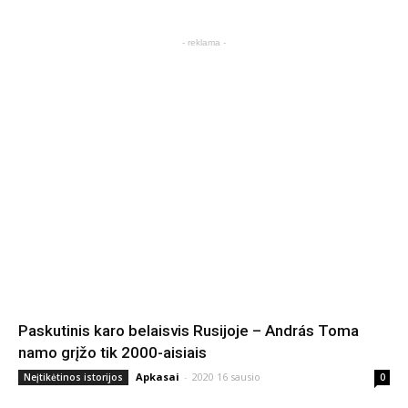
- reklama -
Paskutinis karo belaisvis Rusijoje – András Toma
namo grįžo tik 2000-aisiais
Apkasai
-
2020 16 sausio
Neįtikėtinos istorijos
0