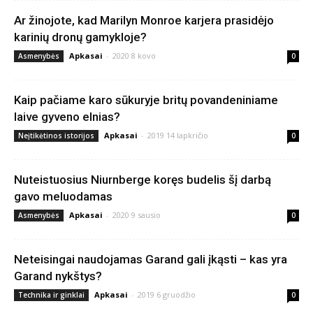
Ar žinojote, kad Marilyn Monroe karjera prasidėjo
karinių dronų gamykloje?
Apkasai
-
2020 8 kovo
Asmenybės
0
Kaip pačiame karo sūkuryje britų povandeniniame
laive gyveno elnias?
Apkasai
-
2019 14 lapkričio
Neįtikėtinos istorijos
0
Nuteistuosius Niurnberge koręs budelis šį darbą
gavo meluodamas
Apkasai
-
2020 9 sausio
Asmenybės
0
Neteisingai naudojamas Garand gali įkąsti – kas yra
Garand nykštys?
Apkasai
-
2019 6 gruodžio
Technika ir ginklai
0