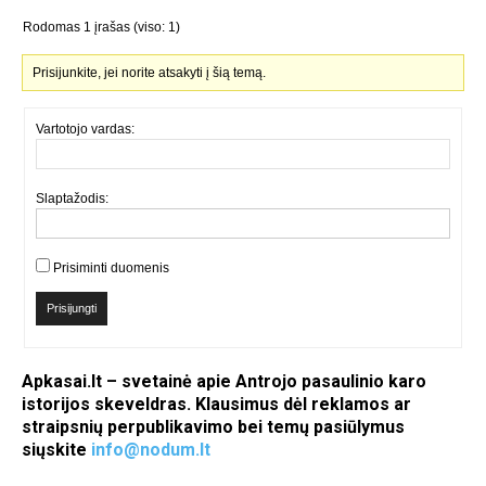
Rodomas 1 įrašas (viso: 1)
Prisijunkite, jei norite atsakyti į šią temą.
Vartotojo vardas:
Slaptažodis:
Prisiminti duomenis
Prisijungti
Apkasai.lt – svetainė apie Antrojo pasaulinio karo
istorijos skeveldras. Klausimus dėl reklamos ar
straipsnių perpublikavimo bei temų pasiūlymus
siųskite
info@nodum.lt