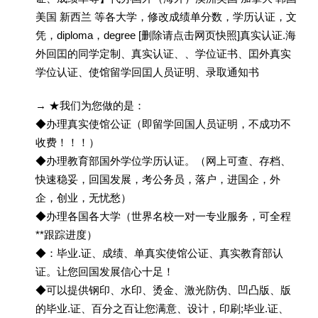
美国 新西兰 等各大学，修改成绩单分数，学历认证，文
凭，diploma，degree [删除请点击网页快照]真实认证.海
外回囯的同学定制、真实认证、、学位证书、囯外真实
学位认证、使馆留学回囯人员证明、录取通知书
→ ★我们为您做的是：
◆办理真实使馆公证（即留学回国人员证明，不成功不
收费！！！）
◆办理教育部国外学位学历认证。（网上可查、存档、
快速稳妥，回国发展，考公务员，落户，进国企，外
企，创业，无忧愁）
◆办理各国各大学（世界名校一对一专业服务，可全程
**跟踪进度）
◆：毕业.证、成绩、单真实使馆公证、真实教育部认
证。让您回国发展信心十足！
◆可以提供钢印、水印、烫金、激光防伪、凹凸版、版
的毕业.证、百分之百让您满意、设计，印刷;毕业.证、