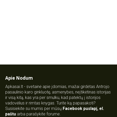
Apie Nodum
Apkasai.lt - svetainė apie įdomias, mažai girdėtas Antrojo
pasaulinio karo ginkluotę, asmenybes, neįtikėtinas istorijas
ir visą kitą, kas yra per smulku, kad patektų į istorijos
vadovėlius ir rimtas knygas. Turite ką papasakoti?
Susisiekite su mumis per mūsų
Facebook puslapį
,
el.
paštu
arba parašykite forume.