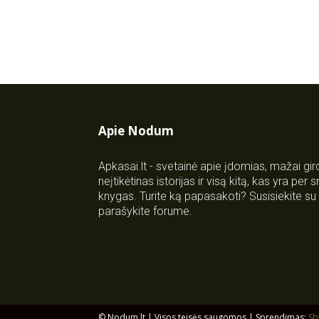
Apie Nodum
Apkasai.lt - svetainė apie įdomias, mažai gi
neįtikėtinas istorijas ir visą kitą, kas yra per
knygas. Turite ką papasakoti? Susisiekite 
parašykite forume.
© Nodum.lt | Visos teisės saugomos | Sprendimas:
Sb