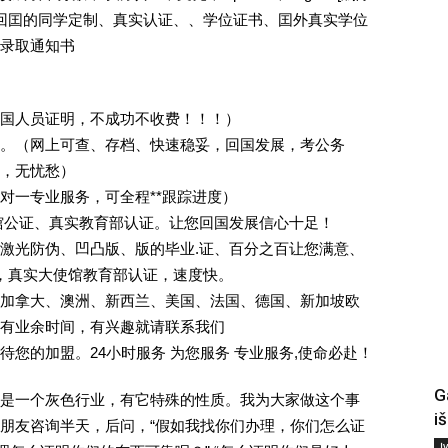
外回囯的同学定制、真实认证、、学位证书、囯外真实学位
录取通知书
回国人员证明，不成功不收费！！！）
。（网上可查、存档、快速稳妥，回国发展，考公务
业，无忧愁）
一对一专业服务，可全程**跟踪进度）
馆公证、真实教育部认证。让您回国发展信心十足！
激光防伪、凹凸版、版的毕业.证、百分之百让您满意、
单，真实大使馆教育部认证，速度快。
加拿大、澳洲、新西兰、美国、法国、德国、新加坡欧
有业余时间，有兴趣就请联系我们
您的加盟。24小时服务 为您服务 专业服务,使命必赴！
G
是一个灰色行业，有它特殊的性质。我为大家做这个事
i
朋友咨询半天，后问，“假如我找你们办理，你们怎么证
Į