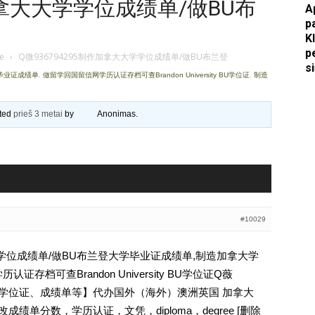
作加拿大大学学位成绩单/做BU布
A
p
Apkasai.lt
K
p
je
›
Q微936794295制作加拿大大学学位成绩单/做BU布兰登
s
学毕业证成绩单
,
做留学回国留信网学历认证存档可查Brandon University BU学位证
,
制造
ated
prieš 3 metai
by
Anonimas
.
#10029
大学学位成绩单/做BU布兰登大学毕业证成绩单,制造加拿大学
存档可查Brandon University BU学位证Q薇
文凭、学位证、成绩单等】代办国外（海外）澳洲英国 加拿大
成绩单分数，学历认证，文凭，diploma，degree [删除