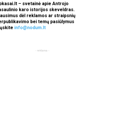
pkasai.lt – svetainė apie Antrojo
asaulinio karo istorijos skeveldras.
lausimus dėl reklamos ar straipsnių
erpublikavimo bei temų pasiūlymus
iųskite
info@nodum.lt
- reklama -