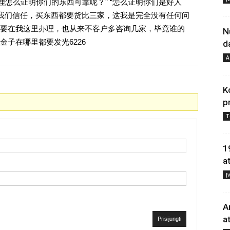
理怎么证明你们的东西可靠呢？” “怎么证明你们是好人
对我们信任，买东西都要货比三家，这我是完全没有任何问
要在我这里办理，也从来不客户多咨询几家，毕竟谁的
N
子在哪里都要发光6226
d
A
K
p
T
1
a
Į
A
a
Prisijungti