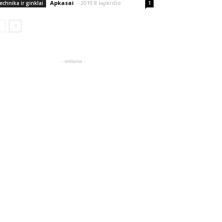
Apkasai
-
2019 8 lapkričio
echnika ir ginklai
1
- reklama -