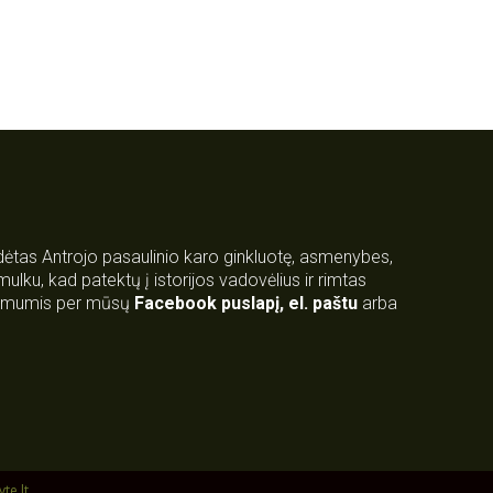
rdėtas Antrojo pasaulinio karo ginkluotę, asmenybes,
 smulku, kad patektų į istorijos vadovėlius ir rimtas
su mumis per mūsų
Facebook puslapį
,
el. paštu
arba
yte.lt