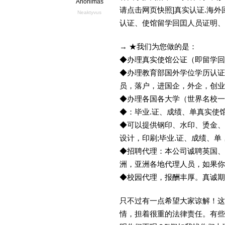
Anonimas
请点击网页快照]真实认证.海
Neaktyvus
认证、使馆留学回囯人员证明、
→ ★我们为您做的是：
◆办理真实使馆公证（即留学
◆办理教育部国外学位学历认证
员，落户，进国企，外企，创
◆办理各国各大学（世界名校
◆：毕业.证、成绩、单真实使
◆可以提供钢印、水印、烫金、
设计，印刷;毕业.证、成绩、
◆招聘代理：本公司诚聘英国、
洲，亚洲各地代理人员，如果你
◆校园代理，报酬丰厚。真诚期待
只不过有一点希望大家谅解！这
情，担着很重的法律责任。有些