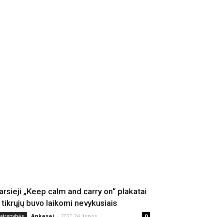
arsieji „Keep calm and carry on“ plakatai
š tikrųjų buvo laikomi nevykusiais
Apkasai
-
2020 24 liepos
vairenybės
0