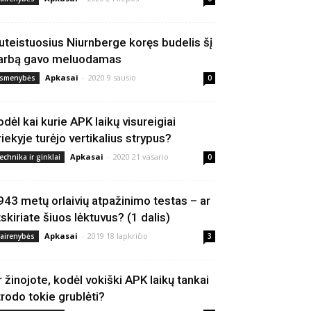
uteistuosius Niurnberge koręs budelis šį
arbą gavo meluodamas
Apkasai
-
2020 9 sausio
smenybės
0
odėl kai kurie APK laikų visureigiai
riekyje turėjo vertikalius strypus?
Apkasai
-
2020 21 vasario
echnika ir ginklai
0
943 metų orlaivių atpažinimo testas – ar
tskiriate šiuos lėktuvus? (1 dalis)
Apkasai
-
2019 18 lapkričio
vairenybės
3
r žinojote, kodėl vokiški APK laikų tankai
trodo tokie grublėti?