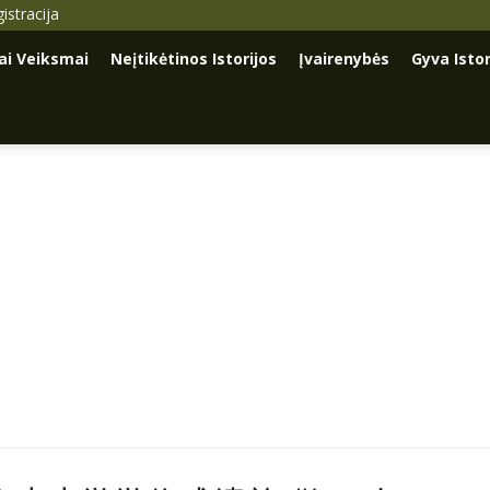
istracija
iai Veiksmai
Neįtikėtinos Istorijos
Įvairenybės
Gyva Istor