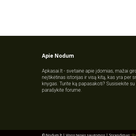
Apie Nodum
Apkasai.lt - svetainė apie įdomias, mažai gi
neįtikėtinas istorijas ir visą kitą, kas yra per
knygas. Turite ką papasakoti? Susisiekite 
parašykite forume.
© Nodum.lt | Visos teisės saugomos | Sprendimas:
Sb