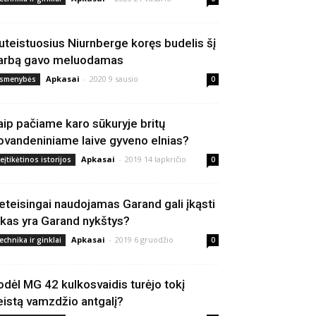
uteistuosius Niurnberge koręs budelis šį
arbą gavo meluodamas
Apkasai
-
2020 9 sausio
smenybės
0
aip pačiame karo sūkuryje britų
ovandeniniame laive gyveno elnias?
Apkasai
-
2019 14 lapkričio
eįtikėtinos istorijos
0
eteisingai naudojamas Garand gali įkąsti
 kas yra Garand nykštys?
Apkasai
-
2019 6 gruodžio
echnika ir ginklai
0
odėl MG 42 kulkosvaidis turėjo tokį
eistą vamzdžio antgalį?