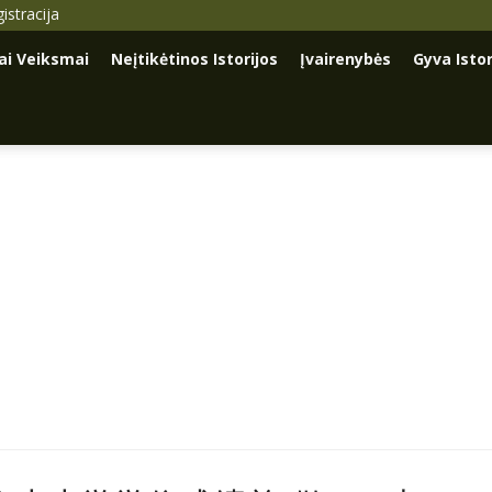
istracija
iai Veiksmai
Neįtikėtinos Istorijos
Įvairenybės
Gyva Istor