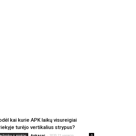
odėl kai kurie APK laikų visureigiai
riekyje turėjo vertikalius strypus?
Apkasai
-
2020 21 vasario
echnika ir ginklai
0