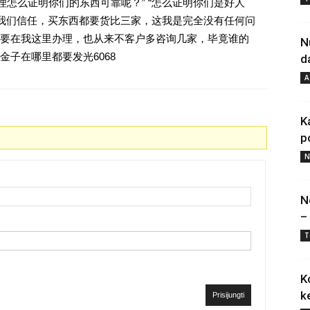
理怎么证明你们的东西可靠呢？” “怎么证明你们是好人
对我们信任，买东西都要货比三家，这我是完全没有任何问
要在我这里办理，也从来不客户多咨询几家，毕竟谁的
N
子在哪里都要发光6068
d
A
K
p
N
N
–
T
K
k
Prisijungti