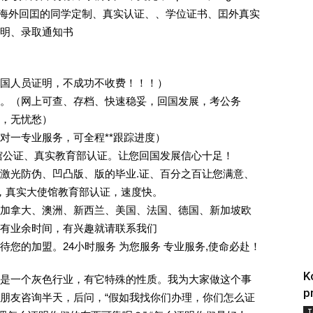
证.海外回囯的同学定制、真实认证、、学位证书、囯外真实
明、录取通知书
回国人员证明，不成功不收费！！！）
。（网上可查、存档、快速稳妥，回国发展，考公务
业，无忧愁）
一对一专业服务，可全程**跟踪进度）
馆公证、真实教育部认证。让您回国发展信心十足！
激光防伪、凹凸版、版的毕业.证、百分之百让您满意、
单，真实大使馆教育部认证，速度快。
加拿大、澳洲、新西兰、美国、法国、德国、新加坡欧
有业余时间，有兴趣就请联系我们
您的加盟。24小时服务 为您服务 专业服务,使命必赴！
K
是一个灰色行业，有它特殊的性质。我为大家做这个事
p
朋友咨询半天，后问，“假如我找你们办理，你们怎么证
T