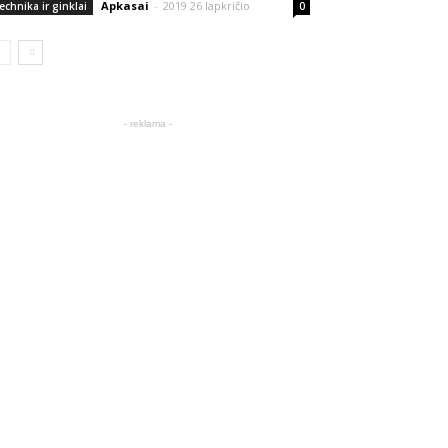
Apkasai
-
2019 26 lapkričio
echnika ir ginklai
0
- reklama -