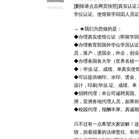
Anonimas
[删除请点击网页快照]真实认
Neaktyvus
学位认证、使馆留学回囯人员证
→ ★我们为您做的是：
◆办理真实使馆公证（即留学
◆办理教育部国外学位学历认证
员，落户，进国企，外企，创
◆办理各国各大学（世界名校
◆：毕业.证、成绩、单真实使
◆可以提供钢印、水印、烫金、
设计，印刷;毕业.证、成绩、
◆招聘代理：本公司诚聘英国、
洲，亚洲各地代理人员，如果你
◆校园代理，报酬丰厚。真诚期待
只不过有一点希望大家谅解！这
情，担着很重的法律责任。有些