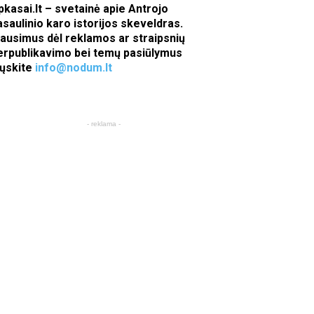
pkasai.lt – svetainė apie Antrojo
asaulinio karo istorijos skeveldras.
lausimus dėl reklamos ar straipsnių
erpublikavimo bei temų pasiūlymus
iųskite
info@nodum.lt
- reklama -