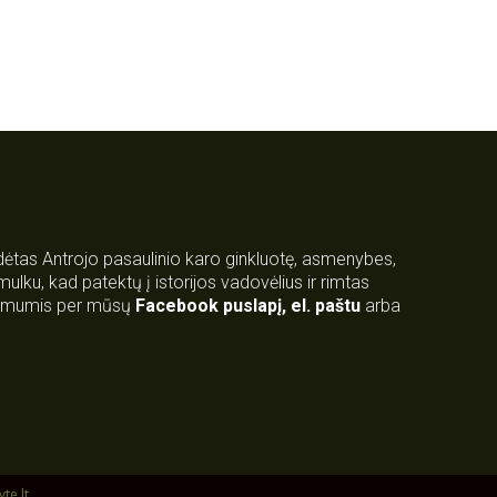
rdėtas Antrojo pasaulinio karo ginkluotę, asmenybes,
 smulku, kad patektų į istorijos vadovėlius ir rimtas
su mumis per mūsų
Facebook puslapį
,
el. paštu
arba
yte.lt