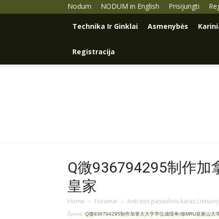
Nodum
NODUM in English
Prisijungti
Reg
Technika Ir Ginklai
Asmenybės
Karin
Registracija
Q微936794295制
皇家
Home
›
Forumai
›
Antrasis pasaulinis karas Lietuvo
Žymos:
Q微936794295制作加拿大大学学位成绩单/做MRU皇家山