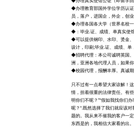
◆办理真实使馆公证（即留学
◆办理教育部国外学位学历认证
员，落户，进国企，外企，创
◆办理各国各大学（世界名校
◆：毕业.证、成绩、单真实使
◆可以提供钢印、水印、烫金、
设计，印刷;毕业.证、成绩、
◆招聘代理：本公司诚聘英国、
洲，亚洲各地代理人员，如果你
◆校园代理，报酬丰厚。真诚期待
只不过有一点希望大家谅解！这
情，担着很重的法律责任。有些
明你们不呢？”“假如我找你们办
呢？“.既然选择了我们就应该
题的。我从来不催我的客户一定
东西是的，我相信大家看的出。金