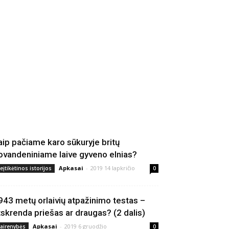
aip pačiame karo sūkuryje britų
ovandeniniame laive gyveno elnias?
Apkasai
-
2019 14 lapkričio
eįtikėtinos istorijos
0
943 metų orlaivių atpažinimo testas –
tskrenda priešas ar draugas? (2 dalis)
Apkasai
-
2019 6 gruodžio
vairenybės
0