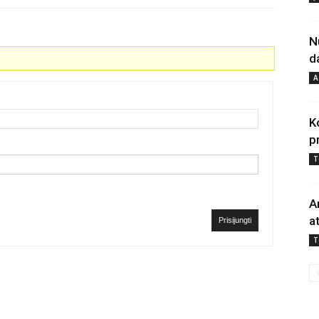
N
d
A
K
p
T
A
a
Prisijungti
T