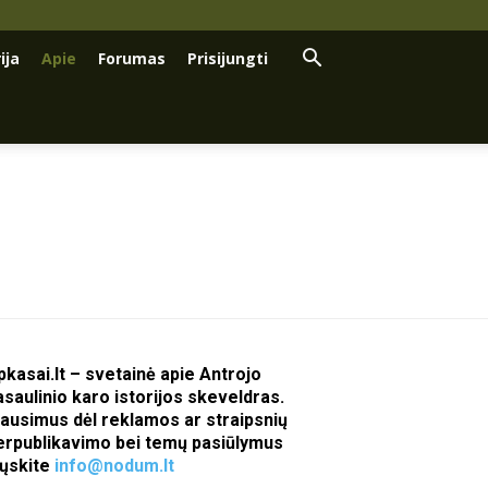
ija
Apie
Forumas
Prisijungti
pkasai.lt – svetainė apie Antrojo
asaulinio karo istorijos skeveldras.
lausimus dėl reklamos ar straipsnių
erpublikavimo bei temų pasiūlymus
iųskite
info@nodum.lt