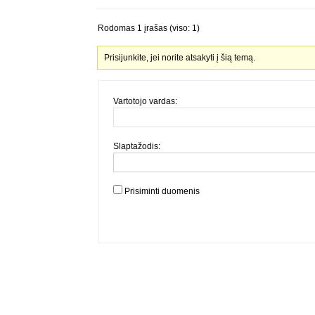
Rodomas 1 įrašas (viso: 1)
Prisijunkite, jei norite atsakyti į šią temą.
Vartotojo vardas:
Slaptažodis:
Prisiminti duomenis