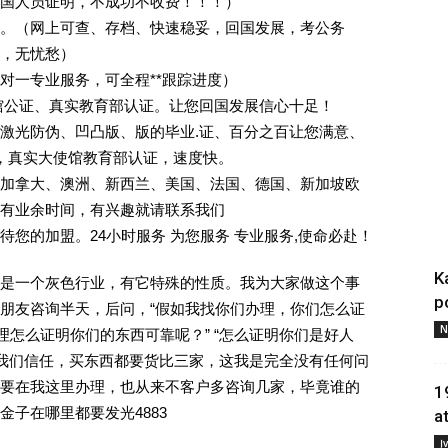
回国人员证明，不成功不收费！！！）
。（网上可查、存档、快速稳妥，回国发展，考公务
业，无忧愁）
一对一专业服务，可全程**跟踪进度）
馆公证、真实教育部认证。让您回国发展信心十足！
激光防伪、凹凸版、版的毕业.证、百分之百让您满意、
单，真实大使馆教育部认证，速度快。
加拿大、澳洲、新西兰、美国、法国、德国、新加坡欧
有业余时间，有兴趣就请联系我们
您的加盟。24小时服务 为您服务 专业服务,使命必赴！
K
是一个灰色行业，有它特殊的性质。我为大家做这个事
p
朋友咨询半天，后问，“假如我找你们办理，你们怎么证
N
理怎么证明你们的东西可靠呢？” “怎么证明你们是好人
对我们信任，买东西都要货比三家，这我是完全没有任何问
要在我这里办理，也从来不客户多咨询几家，毕竟谁的
1
子在哪里都要发光4883
a
Į