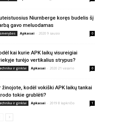
uteistuosius Niurnberge koręs budelis šį
arbą gavo meluodamas
Apkasai
-
2020 9 sausio
smenybės
0
odėl kai kurie APK laikų visureigiai
riekyje turėjo vertikalius strypus?
Apkasai
-
2020 21 vasario
echnika ir ginklai
0
r žinojote, kodėl vokiški APK laikų tankai
trodo tokie grublėti?
Apkasai
-
2019 8 lapkričio
echnika ir ginklai
1