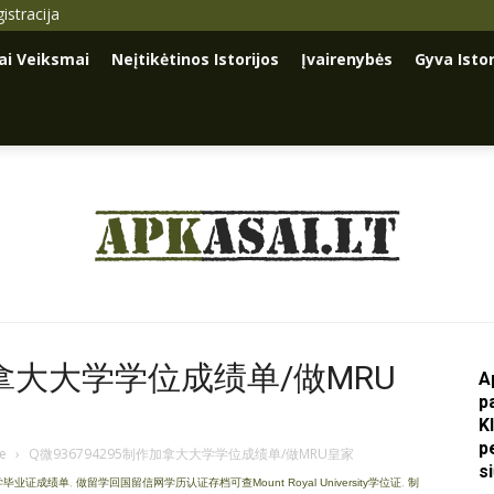
istracija
iai Veiksmai
Neįtikėtinos Istorijos
Įvairenybės
Gyva Istor
Apkasai.lt
作加拿大大学学位成绩单/做MRU
A
p
K
p
je
›
Q微936794295制作加拿大大学学位成绩单/做MRU皇家
s
大学毕业证成绩单
,
做留学回国留信网学历认证存档可查Mount Royal University学位证
,
制