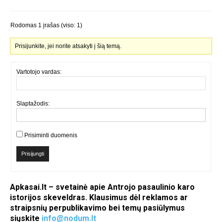
Rodomas 1 įrašas (viso: 1)
Prisijunkite, jei norite atsakyti į šią temą.
Vartotojo vardas:
Slaptažodis:
Prisiminti duomenis
Prisijungti
Apkasai.lt – svetainė apie Antrojo pasaulinio karo
istorijos skeveldras. Klausimus dėl reklamos ar
straipsnių perpublikavimo bei temų pasiūlymus
siųskite
info@nodum.lt