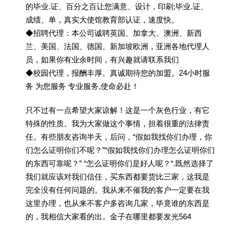
的毕业.证、百分之百让您满意、设计，印刷;毕业.证、
成绩、单，真实大使馆教育部认证，速度快。
◆招聘代理：本公司诚聘英国、加拿大、澳洲、新西
兰、美国、法国、德国、新加坡欧洲，亚洲各地代理人
员，如果你有业余时间，有兴趣就请联系我们
◆校园代理，报酬丰厚。真诚期待您的加盟。24小时服
务 为您服务 专业服务,使命必赴！
只不过有一点希望大家谅解！这是一个灰色行业，有它
特殊的性质。我为大家做这个事情，担着很重的法律责
任。有些朋友咨询半天，后问，“假如我找你们办理，你
们怎么证明你们不呢？”“假如我找你们办理怎么证明你们
的东西可靠呢？” “怎么证明你们是好人呢？“.既然选择了
我们就应该对我们信任，买东西都要货比三家，这我是
完全没有任何问题的。我从来不催我的客户一定要在我
这里办理，也从来不客户多咨询几家，毕竟谁的东西是
的，我相信大家看的出。金子在哪里都要发光564