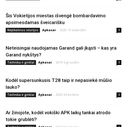
Šis Vokietijos miestas išvengė bombardavimo
apsimesdamas šveicarišku
Apkasai
-
2020 13 balandžio
Neįtikėtinos istorijos
0
Neteisingai naudojamas Garand gali įkąsti – kas yra
Garand nykštys?
Apkasai
-
2019 6 gruodžio
Technika ir ginklai
0
Kodėl supersunkusis T28 taip ir nepasiekė mūšio
lauko?
Apkasai
-
2020 24 birželio
Technika ir ginklai
0
Ar žinojote, kodėl vokiški APK laikų tankai atrodo
tokie grublėti?
Apkasai
-
2019 8 lapkričio