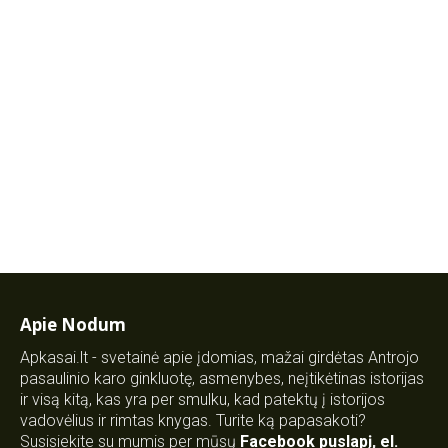
Apie Nodum
Apkasai.lt - svetainė apie įdomias, mažai girdėtas Antrojo
pasaulinio karo ginkluotę, asmenybes, neįtikėtinas istorijas
ir visą kitą, kas yra per smulku, kad patektų į istorijos
vadovėlius ir rimtas knygas. Turite ką papasakoti?
Susisiekite su mumis per mūsų
Facebook puslapį
,
el.