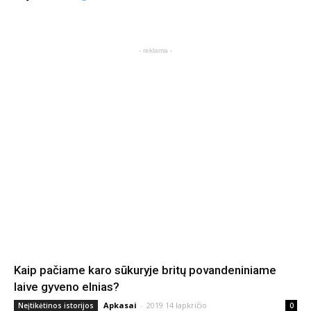
- reklama -
Kaip pačiame karo sūkuryje britų povandeniniame
laive gyveno elnias?
Apkasai
-
2019 14 lapkričio
Neįtikėtinos istorijos
0