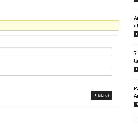
A
a
T
7
t
T
P
A
Prisijungti
N