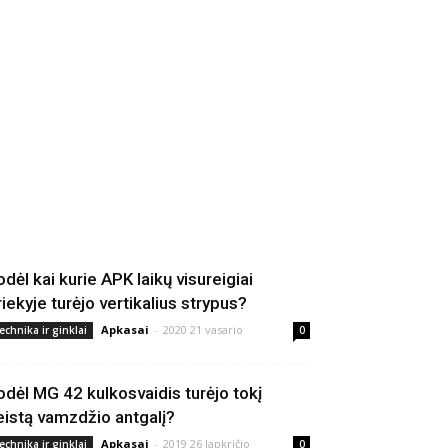
odėl kai kurie APK laikų visureigiai
riekyje turėjo vertikalius strypus?
Apkasai
-
2020 21 vasario
echnika ir ginklai
0
odėl MG 42 kulkosvaidis turėjo tokį
eistą vamzdžio antgalį?
Apkasai
-
2019 26 lapkričio
echnika ir ginklai
0