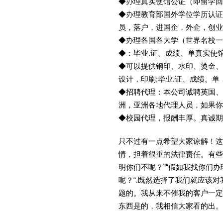
◆办理真实使馆公证（即留学
◆办理教育部国外学位学历认证
员，落户，进国企，外企，创
◆办理各国各大学（世界名校
◆：毕业.证、成绩、单真实使
◆可以提供钢印、水印、烫金、
设计，印刷;毕业.证、成绩、
◆招聘代理：本公司诚聘英国、
洲，亚洲各地代理人员，如果你
◆校园代理，报酬丰厚。真诚期待
只不过有一点希望大家谅解！这
情，担着很重的法律责任。有些
明你们不呢？”“假如我找你们办
呢？“.既然选择了我们就应该
题的。我从来不催我的客户一定
东西是的，我相信大家看的出。金