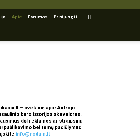
ija
Apie
Forumas
Prisijungti
pkasai.lt – svetainė apie Antrojo
asaulinio karo istorijos skeveldras.
lausimus dėl reklamos ar straipsnių
erpublikavimo bei temų pasiūlymus
iųskite
info@nodum.lt