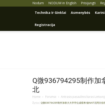
Nodum
NODUM in English
Prisijungti
Reg
Technika Ir Ginklai
Asmenybės
Karin
Registracija
Q微936794295制作
北
Home
›
Forumai
›
Antrasis pasaulinis karas Lietuvo
Žymos:
Q微936794295制作加拿大大学学位成绩单/做NAIT北阿