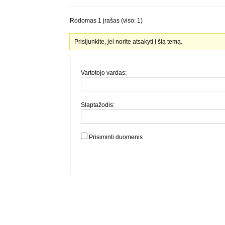
Rodomas 1 įrašas (viso: 1)
Prisijunkite, jei norite atsakyti į šią temą.
Vartotojo vardas:
Slaptažodis:
Prisiminti duomenis