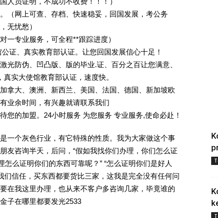
回国人员证明，不成功不收费！！！）
。（网上可查、存档、快速稳妥，回国发展，考公务
业，无忧愁）
一对一专业服务，可全程**跟踪进度）
馆公证、真实教育部认证。让您回国发展信心十足！
激光防伪、凹凸版、版的毕业.证、百分之百让您满意、
单，真实大使馆教育部认证，速度快。
加拿大、澳洲、新西兰、美国、法国、德国、新加坡欧
有业余时间，有兴趣就请联系我们
您的加盟。24小时服务 为您服务 专业服务,使命必赴！
K
是一个灰色行业，有它特殊的性质。我为大家做这个事
p
朋友咨询半天，后问，“假如我找你们办理，你们怎么证
T
理怎么证明你们的东西可靠呢？” “怎么证明你们是好人
对我们信任，买东西都要货比三家，这我是完全没有任何问
要在我这里办理，也从来不客户多咨询几家，毕竟谁的
K
子在哪里都要发光2533
k
T