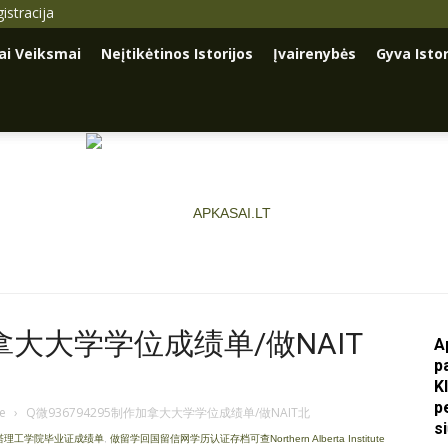
istracija
iai Veiksmai
Neįtikėtinos Istorijos
Įvairenybės
Gyva Istor
加拿大大学学位成绩单/做NAIT
A
p
Apkasai.lt
K
p
je
›
Q微936794295制作加拿大大学学位成绩单/做NAIT北
s
尔伯塔理工学院毕业证成绩单
,
做留学回国留信网学历认证存档可查Northern Alberta Institute