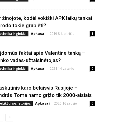
r žinojote, kodėl vokiški APK laikų tankai
trodo tokie grublėti?
Apkasai
-
2019 8 lapkričio
echnika ir ginklai
1
 įdomūs faktai apie Valentine tanką –
anko vadas-užtaisinėtojas?
Apkasai
-
2021 14 vasario
echnika ir ginklai
0
askutinis karo belaisvis Rusijoje –
ndrás Toma namo grįžo tik 2000-aisiais
Apkasai
-
2020 16 sausio
eįtikėtinos istorijos
0