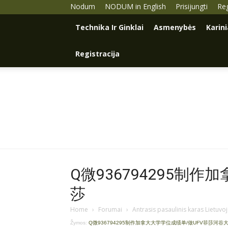
Nodum
NODUM in English
Prisijungti
Reg
Technika Ir Ginklai
Asmenybės
Karin
Registracija
Q微936794295制作
莎
Home
›
Forumai
›
Antrasis pasaulinis karas Lietuvo
Žymos:
Q微936794295制作加拿大大学学位成绩单/做UFV菲莎河