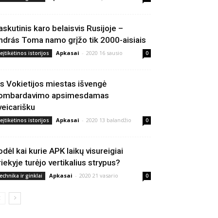
askutinis karo belaisvis Rusijoje –
ndrás Toma namo grįžo tik 2000-aisiais
Apkasai
-
2020 16 sausio
eįtikėtinos istorijos
0
is Vokietijos miestas išvengė
ombardavimo apsimesdamas
veicarišku
Apkasai
-
2020 13 balandžio
eįtikėtinos istorijos
0
odėl kai kurie APK laikų visureigiai
riekyje turėjo vertikalius strypus?
Apkasai
-
2020 21 vasario
echnika ir ginklai
0