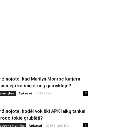
r žinojote, kad Marilyn Monroe karjera
rasidėjo karinių dronų gamykloje?
Apkasai
-
2020 8 kovo
smenybės
0
r žinojote, kodėl vokiški APK laikų tankai
trodo tokie grublėti?
Apkasai
-
2019 8 lapkričio
echnika ir ginklai
1