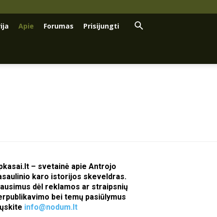
ija
Apie
Forumas
Prisijungti
pkasai.lt – svetainė apie Antrojo
asaulinio karo istorijos skeveldras.
lausimus dėl reklamos ar straipsnių
erpublikavimo bei temų pasiūlymus
iųskite
info@nodum.lt