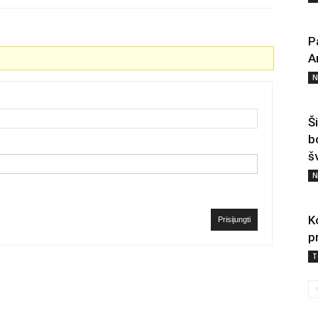
P
A
N
Š
b
š
N
K
Prisijungti
p
T