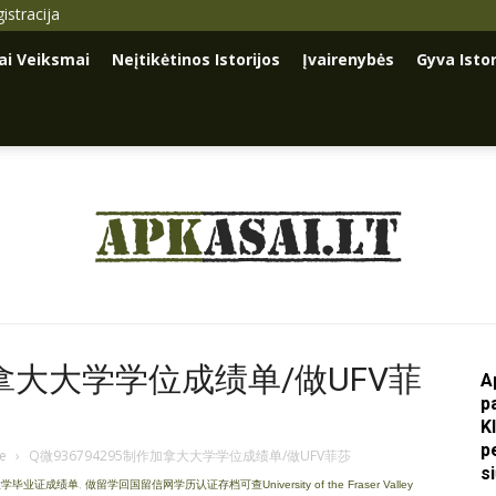
istracija
iai Veiksmai
Neįtikėtinos Istorijos
Įvairenybės
Gyva Istor
Apkasai.lt
加拿大大学学位成绩单/做UFV菲
A
p
K
p
je
›
Q微936794295制作加拿大大学学位成绩单/做UFV菲莎
s
谷大学毕业证成绩单
,
做留学回国留信网学历认证存档可查University of the Fraser Valley