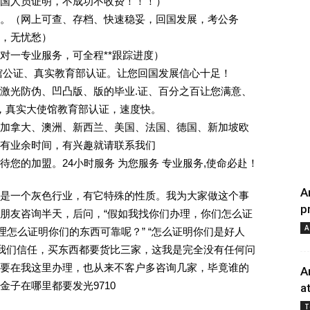
回国人员证明，不成功不收费！！！）
。（网上可查、存档、快速稳妥，回国发展，考公务
业，无忧愁）
一对一专业服务，可全程**跟踪进度）
馆公证、真实教育部认证。让您回国发展信心十足！
激光防伪、凹凸版、版的毕业.证、百分之百让您满意、
单，真实大使馆教育部认证，速度快。
加拿大、澳洲、新西兰、美国、法国、德国、新加坡欧
有业余时间，有兴趣就请联系我们
您的加盟。24小时服务 为您服务 专业服务,使命必赴！
A
是一个灰色行业，有它特殊的性质。我为大家做这个事
p
朋友咨询半天，后问，“假如我找你们办理，你们怎么证
A
理怎么证明你们的东西可靠呢？” “怎么证明你们是好人
对我们信任，买东西都要货比三家，这我是完全没有任何问
要在我这里办理，也从来不客户多咨询几家，毕竟谁的
A
子在哪里都要发光9710
a
T