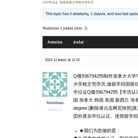
UFV学位证
,
制造加拿大学校文凭学历
This topic has 0 atsakymų, 1 dalyvis, and was last upd
Rodomas 1 įrašas (viso: 1)
Autorius
Įrašai
2023 12 liepos @ 11:25
Q微936794295制作加拿大
大学校文凭学历,做留学回国留信网学历认证存
学位证Q薇936794295【
国 加拿大 韩国 美国 新西兰 
Anonimas
degree [删除请点击网页快
Neaktyvus
囯外真实学位认证、使馆留学回
→ ★我们为您做的是：