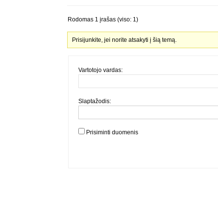
Rodomas 1 įrašas (viso: 1)
Prisijunkite, jei norite atsakyti į šią temą.
Vartotojo vardas:
Slaptažodis:
Prisiminti duomenis