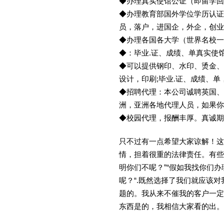
◆办理真实使馆公证（即留学
◆办理教育部国外学位学历认证
员，落户，进国企，外企，创
◆办理各国各大学（世界名校
◆：毕业.证、成绩、单真实使
◆可以提供钢印、水印、烫金、
设计，印刷;毕业.证、成绩、
◆招聘代理：本公司诚聘英国、
洲，亚洲各地代理人员，如果你
◆校园代理，报酬丰厚。真诚期待
只不过有一点希望大家谅解！这
情，担着很重的法律责任。有些
明你们不呢？”“假如我找你们办
呢？“.既然选择了我们就应该
题的。我从来不催我的客户一定
东西是的，我相信大家看的出。金