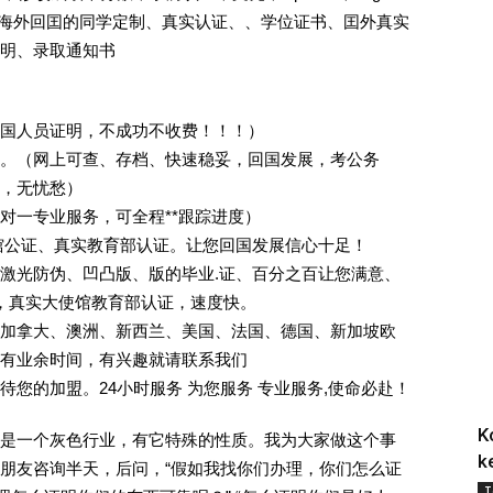
证.海外回囯的同学定制、真实认证、、学位证书、囯外真实
明、录取通知书
回国人员证明，不成功不收费！！！）
。（网上可查、存档、快速稳妥，回国发展，考公务
业，无忧愁）
一对一专业服务，可全程**跟踪进度）
馆公证、真实教育部认证。让您回国发展信心十足！
激光防伪、凹凸版、版的毕业.证、百分之百让您满意、
单，真实大使馆教育部认证，速度快。
加拿大、澳洲、新西兰、美国、法国、德国、新加坡欧
有业余时间，有兴趣就请联系我们
您的加盟。24小时服务 为您服务 专业服务,使命必赴！
K
是一个灰色行业，有它特殊的性质。我为大家做这个事
k
朋友咨询半天，后问，“假如我找你们办理，你们怎么证
T