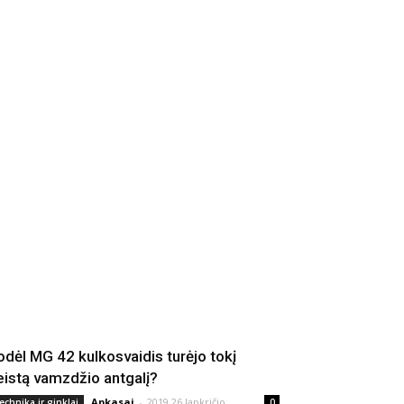
odėl MG 42 kulkosvaidis turėjo tokį
eistą vamzdžio antgalį?
Apkasai
-
2019 26 lapkričio
echnika ir ginklai
0