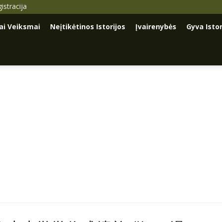
istracija
iai Veiksmai
Neįtikėtinos Istorijos
Įvairenybės
Gyva Istor