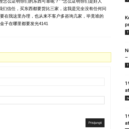
理怎么证明你们的东西可靠呢？” “怎么证明你们是好人
对我们信任，买东西都要货比三家，这我是完全没有任何问
要在我这里办理，也从来不客户多咨询几家，毕竟谁的
K
子在哪里都要发光4141
p
T
N
–
T
1
a
Į
1
a
Prisijungti