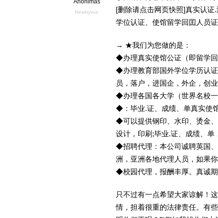
Anonimas
[删除请点击网页快照]真实认
Neaktyvus
学位认证、使馆留学回囯人员证
→ ★我们为您做的是：
◆办理真实使馆公证（即留学
◆办理教育部国外学位学历认证
员，落户，进国企，外企，创
◆办理各国各大学（世界名校
◆：毕业.证、成绩、单真实使
◆可以提供钢印、水印、烫金、
设计，印刷;毕业.证、成绩、
◆招聘代理：本公司诚聘英国、
洲，亚洲各地代理人员，如果你
◆校园代理，报酬丰厚。真诚期待
只不过有一点希望大家谅解！这
情，担着很重的法律责任。有些