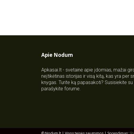
Apie Nodum
Apkasai.lt - svetainė apie įdomias, mažai gi
neįtikėtinas istorijas ir visą kitą, kas yra per
knygas. Turite ką papasakoti? Susisiekite 
parašykite forume.
© Nodum.lt | Visos teisės saugomos | Sprendimas:
Sb