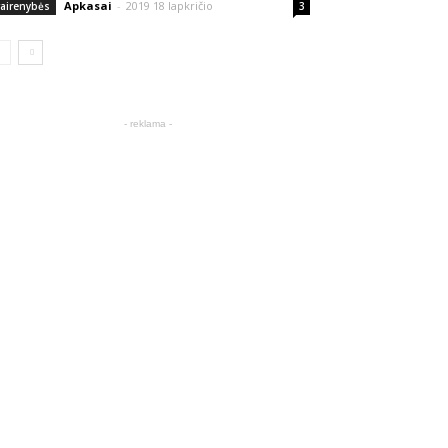
Apkasai
-
2019 18 lapkričio
vairenybės
3
- reklama -