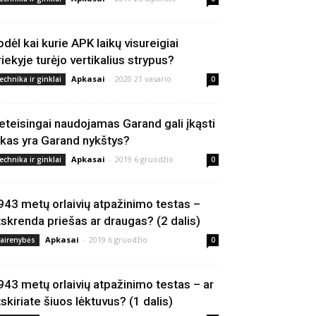
odėl kai kurie APK laikų visureigiai
riekyje turėjo vertikalius strypus?
Apkasai
-
2020 21 vasario
echnika ir ginklai
0
eteisingai naudojamas Garand gali įkąsti
 kas yra Garand nykštys?
Apkasai
-
2019 6 gruodžio
echnika ir ginklai
0
943 metų orlaivių atpažinimo testas –
tskrenda priešas ar draugas? (2 dalis)
Apkasai
-
2019 6 gruodžio
vairenybės
0
943 metų orlaivių atpažinimo testas – ar
tskiriate šiuos lėktuvus? (1 dalis)