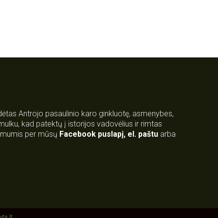
rdėtas Antrojo pasaulinio karo ginkluotę, asmenybes,
 smulku, kad patektų į istorijos vadovėlius ir rimtas
su mumis per mūsų
Facebook puslapį
,
el. paštu
arba
yte.lt