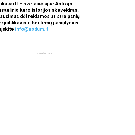
pkasai.lt – svetainė apie Antrojo
asaulinio karo istorijos skeveldras.
lausimus dėl reklamos ar straipsnių
erpublikavimo bei temų pasiūlymus
iųskite
info@nodum.lt
- reklama -