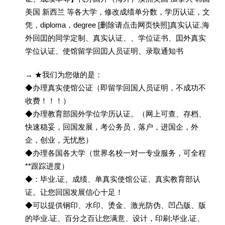
美国 新西兰 等各大学，修改成绩单分数，学历认证，文
凭，diploma，degree [删除请点击网页快照]真实认证.海
外回囯的同学定制、真实认证、、学位证书、囯外真实
学位认证、使馆留学回囯人员证明、录取通知书
→ ★我们为您做的是：
◆办理真实使馆公证（即留学回国人员证明，不成功不
收费！！！）
◆办理教育部国外学位学历认证。（网上可查、存档、
快速稳妥，回国发展，考公务员，落户，进国企，外
企，创业，无忧愁）
◆办理各国各大学（世界名校一对一专业服务，可全程
**跟踪进度）
◆：毕业.证、成绩、单真实使馆公证、真实教育部认
证。让您回国发展信心十足！
◆可以提供钢印、水印、烫金、激光防伪、凹凸版、版
的毕业.证、百分之百让您满意、设计，印刷;毕业.证、