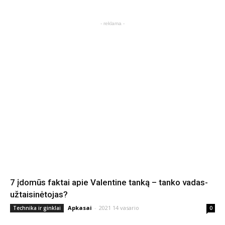
- reklama -
7 įdomūs faktai apie Valentine tanką – tanko vadas-
užtaisinėtojas?
Apkasai
-
2021 14 vasario
Technika ir ginklai
0