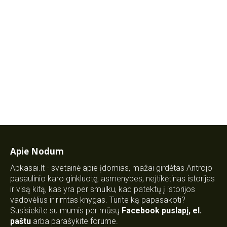
Apie Nodum
Apkasai.lt - svetainė apie įdomias, mažai girdėtas Antrojo
pasaulinio karo ginkluotę, asmenybes, neįtikėtinas istorijas
ir visą kitą, kas yra per smulku, kad patektų į istorijos
vadovėlius ir rimtas knygas. Turite ką papasakoti?
Susisiekite su mumis per mūsų
Facebook puslapį
,
el.
paštu
arba parašykite forume.