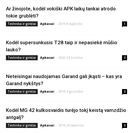
Ar žinojote, kodėl vokiški APK laikų tankai atrodo
tokie grublėti?
Apkasai
-
2019 8 lapkričio
Technika ir ginklai
1
Kodėl supersunkusis T28 taip ir nepasiekė mūšio
lauko?
Apkasai
-
2020 24 birželio
Technika ir ginklai
0
Neteisingai naudojamas Garand gali įkąsti – kas yra
Garand nykštys?
Apkasai
-
2019 6 gruodžio
Technika ir ginklai
0
Kodėl MG 42 kulkosvaidis turėjo tokį keistą vamzdžio
antgalį?
Apkasai
-
2019 26 lapkričio
Technika ir ginklai
0