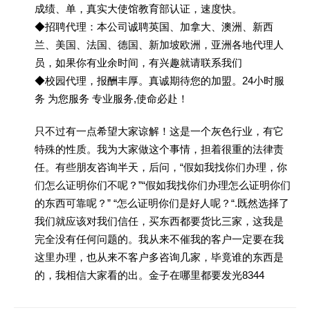
成绩、单，真实大使馆教育部认证，速度快。
◆招聘代理：本公司诚聘英国、加拿大、澳洲、新西
兰、美国、法国、德国、新加坡欧洲，亚洲各地代理人
员，如果你有业余时间，有兴趣就请联系我们
◆校园代理，报酬丰厚。真诚期待您的加盟。24小时服
务 为您服务 专业服务,使命必赴！
只不过有一点希望大家谅解！这是一个灰色行业，有它
特殊的性质。我为大家做这个事情，担着很重的法律责
任。有些朋友咨询半天，后问，“假如我找你们办理，你
们怎么证明你们不呢？”“假如我找你们办理怎么证明你们
的东西可靠呢？” “怎么证明你们是好人呢？“.既然选择了
我们就应该对我们信任，买东西都要货比三家，这我是
完全没有任何问题的。我从来不催我的客户一定要在我
这里办理，也从来不客户多咨询几家，毕竟谁的东西是
的，我相信大家看的出。金子在哪里都要发光8344