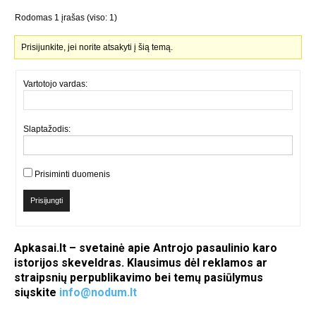
Rodomas 1 įrašas (viso: 1)
Prisijunkite, jei norite atsakyti į šią temą.
Vartotojo vardas:
Slaptažodis:
Prisiminti duomenis
Prisijungti
Apkasai.lt – svetainė apie Antrojo pasaulinio karo
istorijos skeveldras. Klausimus dėl reklamos ar
straipsnių perpublikavimo bei temų pasiūlymus
siųskite
info@nodum.lt