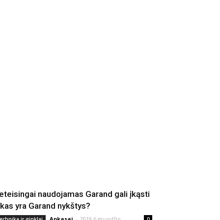
eteisingai naudojamas Garand gali įkąsti
 kas yra Garand nykštys?
Apkasai
-
2019 6 gruodžio
echnika ir ginklai
0