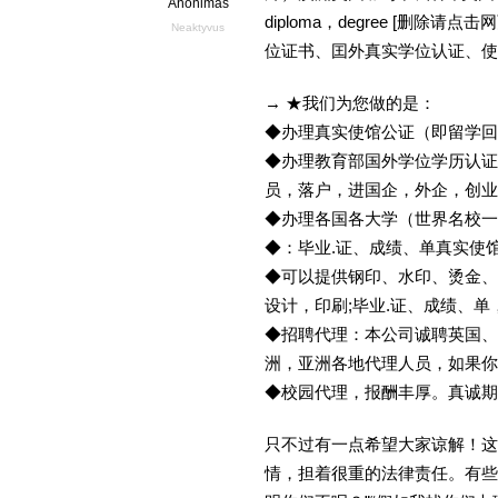
Anonimas
diploma，degree [删
Neaktyvus
位证书、囯外真实学位认证、使
→ ★我们为您做的是：
◆办理真实使馆公证（即留学
◆办理教育部国外学位学历认证
员，落户，进国企，外企，创
◆办理各国各大学（世界名校
◆：毕业.证、成绩、单真实使
◆可以提供钢印、水印、烫金、
设计，印刷;毕业.证、成绩、
◆招聘代理：本公司诚聘英国、
洲，亚洲各地代理人员，如果你
◆校园代理，报酬丰厚。真诚期待
只不过有一点希望大家谅解！这
情，担着很重的法律责任。有些