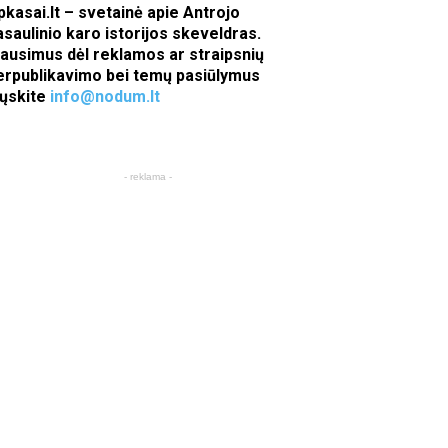
pkasai.lt – svetainė apie Antrojo
asaulinio karo istorijos skeveldras.
lausimus dėl reklamos ar straipsnių
erpublikavimo bei temų pasiūlymus
iųskite
info@nodum.lt
- reklama -