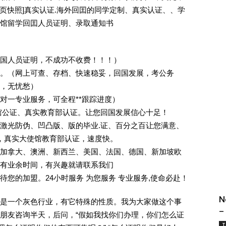
除请点击网页快照]真实认证.海外回囯的同学定制、真实认证、、学
馆留学回囯人员证明、录取通知书
回国人员证明，不成功不收费！！！）
。（网上可查、存档、快速稳妥，回国发展，考公务
业，无忧愁）
一对一专业服务，可全程**跟踪进度）
馆公证、真实教育部认证。让您回国发展信心十足！
激光防伪、凹凸版、版的毕业.证、百分之百让您满意、
单，真实大使馆教育部认证，速度快。
加拿大、澳洲、新西兰、美国、法国、德国、新加坡欧
有业余时间，有兴趣就请联系我们
您的加盟。24小时服务 为您服务 专业服务,使命必赴！
N
是一个灰色行业，有它特殊的性质。我为大家做这个事
–
朋友咨询半天，后问，“假如我找你们办理，你们怎么证
T