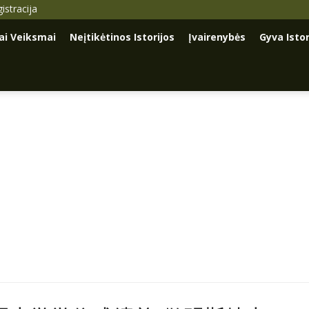
istracija
iai Veiksmai
Neįtikėtinos Istorijos
Įvairenybės
Gyva Istor