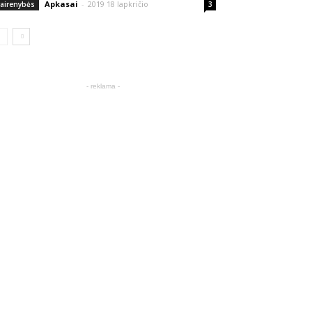
Apkasai
-
2019 18 lapkričio
vairenybės
3
- reklama -