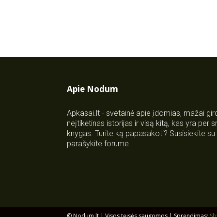
Apie Nodum
Apkasai.lt - svetainė apie įdomias, mažai gi
neįtikėtinas istorijas ir visą kitą, kas yra per
knygas. Turite ką papasakoti? Susisiekite 
parašykite forume.
© Nodum.lt | Visos teisės saugomos | Sprendimas:
Sb