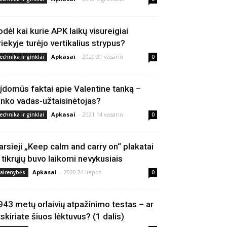
odėl kai kurie APK laikų visureigiai
riekyje turėjo vertikalius strypus?
Apkasai
-
2020 21 vasario
echnika ir ginklai
0
 įdomūs faktai apie Valentine tanką –
anko vadas-užtaisinėtojas?
Apkasai
-
2021 14 vasario
echnika ir ginklai
0
arsieji „Keep calm and carry on“ plakatai
š tikrųjų buvo laikomi nevykusiais
Apkasai
-
2020 24 liepos
vairenybės
0
943 metų orlaivių atpažinimo testas – ar
tskiriate šiuos lėktuvus? (1 dalis)