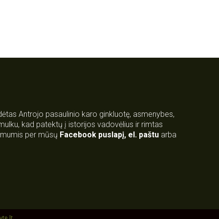
rdėtas Antrojo pasaulinio karo ginkluotę, asmenybes,
 smulku, kad patektų į istorijos vadovėlius ir rimtas
su mumis per mūsų
Facebook puslapį
,
el. paštu
arba
yte.lt