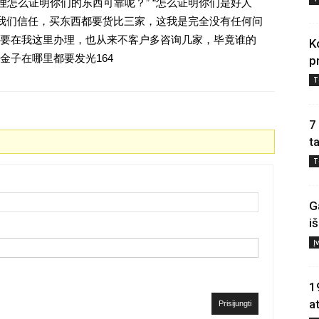
理怎么证明你们的东西可靠呢？” “怎么证明你们是好人
对我们信任，买东西都要货比三家，这我是完全没有任何问
要在我这里办理，也从来不客户多咨询几家，毕竟谁的
K
金子在哪里都要发光164
p
T
7
t
T
G
i
Į
1
a
Prisijungti