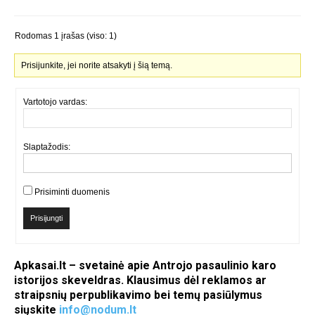
Rodomas 1 įrašas (viso: 1)
Prisijunkite, jei norite atsakyti į šią temą.
Vartotojo vardas:
Slaptažodis:
Prisiminti duomenis
Prisijungti
Apkasai.lt – svetainė apie Antrojo pasaulinio karo
istorijos skeveldras. Klausimus dėl reklamos ar
straipsnių perpublikavimo bei temų pasiūlymus
siųskite
info@nodum.lt