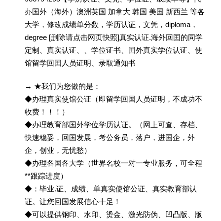
办国外（海外）澳洲英国 加拿大 韩国 美国 新西兰 等各
大学，修改成绩单分数，学历认证，文凭，diploma，
degree [删除请点击网页快照]真实认证.海外回囯的同学
定制、真实认证、、学位证书、囯外真实学位认证、使
馆留学回囯人员证明、录取通知书
→ ★我们为您做的是：
◆办理真实使馆公证（即留学回国人员证明，不成功不
收费！！！）
◆办理教育部国外学位学历认证。（网上可查、存档、
快速稳妥，回国发展，考公务员，落户，进国企，外
企，创业，无忧愁）
◆办理各国各大学（世界名校一对一专业服务，可全程
**跟踪进度）
◆：毕业.证、成绩、单真实使馆公证、真实教育部认
证。让您回国发展信心十足！
◆可以提供钢印、水印、烫金、激光防伪、凹凸版、版