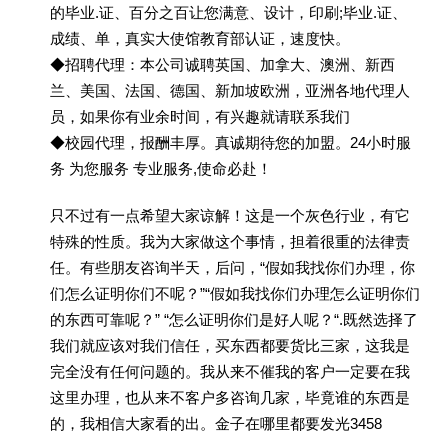
的毕业.证、百分之百让您满意、设计，印刷;毕业.证、
成绩、单，真实大使馆教育部认证，速度快。
◆招聘代理：本公司诚聘英国、加拿大、澳洲、新西
兰、美国、法国、德国、新加坡欧洲，亚洲各地代理人
员，如果你有业余时间，有兴趣就请联系我们
◆校园代理，报酬丰厚。真诚期待您的加盟。24小时服
务 为您服务 专业服务,使命必赴！
只不过有一点希望大家谅解！这是一个灰色行业，有它
特殊的性质。我为大家做这个事情，担着很重的法律责
任。有些朋友咨询半天，后问，“假如我找你们办理，你
们怎么证明你们不呢？”“假如我找你们办理怎么证明你们
的东西可靠呢？” “怎么证明你们是好人呢？“.既然选择了
我们就应该对我们信任，买东西都要货比三家，这我是
完全没有任何问题的。我从来不催我的客户一定要在我
这里办理，也从来不客户多咨询几家，毕竟谁的东西是
的，我相信大家看的出。金子在哪里都要发光3458