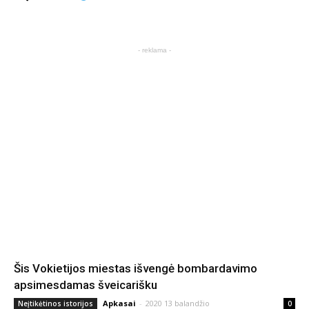
- reklama -
Šis Vokietijos miestas išvengė bombardavimo
apsimesdamas šveicarišku
Apkasai
-
2020 13 balandžio
Neįtikėtinos istorijos
0