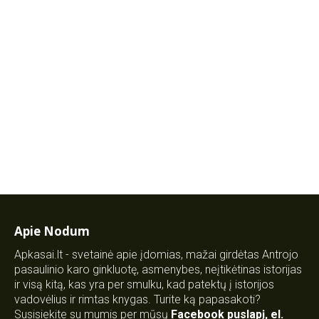
Apie Nodum
Apkasai.lt - svetainė apie įdomias, mažai girdėtas Antrojo
pasaulinio karo ginkluotę, asmenybes, neįtikėtinas istorijas
ir visą kitą, kas yra per smulku, kad patektų į istorijos
vadovėlius ir rimtas knygas. Turite ką papasakoti?
Susisiekite su mumis per mūsų
Facebook puslapį
,
el.