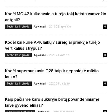
Kodėl MG 42 kulkosvaidis turėjo tokį keistą vamzdžio
antgalį?
Apkasai
-
2019 26 lapkričio
Technika ir ginklai
0
Kodėl kai kurie APK laikų visureigiai priekyje turėjo
vertikalius strypus?
Apkasai
-
2020 21 vasario
Technika ir ginklai
0
Kodėl supersunkusis T28 taip ir nepasiekė mūšio
lauko?
Apkasai
-
2020 24 birželio
Technika ir ginklai
0
Kaip pačiame karo sūkuryje britų povandeniniame
laive gyveno elnias?
Apkasai
-
2019 14 lapkričio