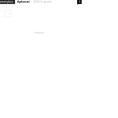
Apkasai
-
2020 9 sausio
smenybės
0
- reklama -