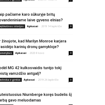
aip pačiame karo sūkuryje britų
ovandeniniame laive gyveno elnias?
Apkasai
-
2019 14 lapkričio
eįtikėtinos istorijos
0
r žinojote, kad Marilyn Monroe karjera
rasidėjo karinių dronų gamykloje?
Apkasai
-
2020 8 kovo
smenybės
0
odėl MG 42 kulkosvaidis turėjo tokį
eistą vamzdžio antgalį?
Apkasai
-
2019 26 lapkričio
echnika ir ginklai
0
uteistuosius Niurnberge koręs budelis šį
arbą gavo meluodamas