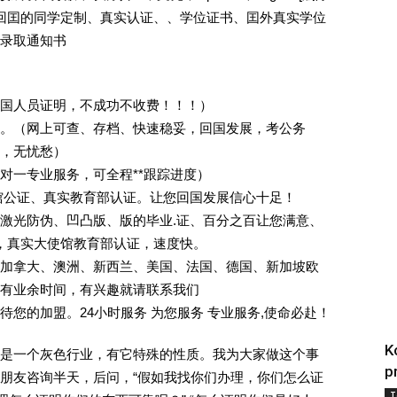
外回囯的同学定制、真实认证、、学位证书、囯外真实学位
录取通知书
回国人员证明，不成功不收费！！！）
。（网上可查、存档、快速稳妥，回国发展，考公务
业，无忧愁）
一对一专业服务，可全程**跟踪进度）
馆公证、真实教育部认证。让您回国发展信心十足！
激光防伪、凹凸版、版的毕业.证、百分之百让您满意、
单，真实大使馆教育部认证，速度快。
加拿大、澳洲、新西兰、美国、法国、德国、新加坡欧
有业余时间，有兴趣就请联系我们
您的加盟。24小时服务 为您服务 专业服务,使命必赴！
K
是一个灰色行业，有它特殊的性质。我为大家做这个事
p
朋友咨询半天，后问，“假如我找你们办理，你们怎么证
T