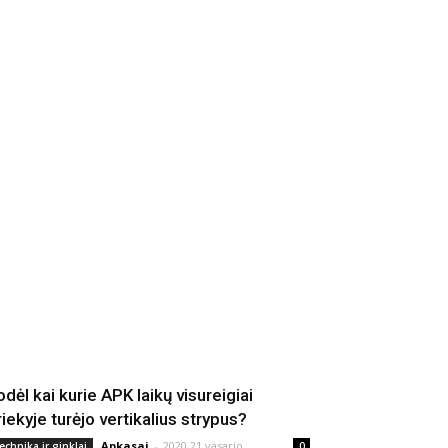
odėl kai kurie APK laikų visureigiai
riekyje turėjo vertikalius strypus?
Apkasai
-
2020 21 vasario
echnika ir ginklai
0