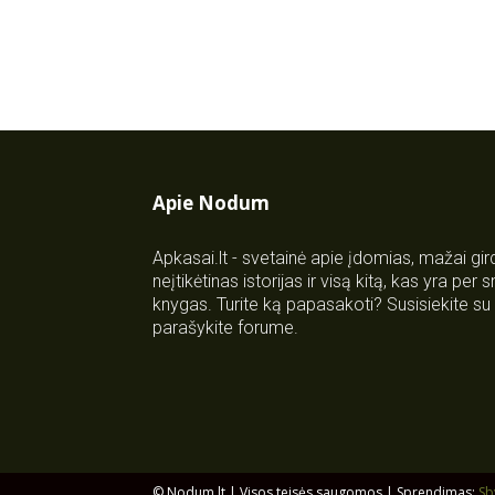
Apie Nodum
Apkasai.lt - svetainė apie įdomias, mažai gi
neįtikėtinas istorijas ir visą kitą, kas yra per
knygas. Turite ką papasakoti? Susisiekite 
parašykite forume.
© Nodum.lt | Visos teisės saugomos | Sprendimas:
Sb