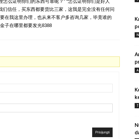
理怎么证明你们的东西可靠呢？” “怎么证明你们是好人
对我们信任，买东西都要货比三家，这我是完全没有任何问
要在我这里办理，也从来不客户多咨询几家，毕竟谁的
K
子在哪里都要发光8388
p
N
A
p
A
K
k
T
N
d
Prisijungti