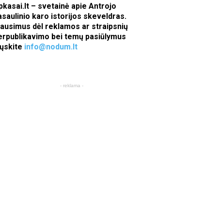
pkasai.lt – svetainė apie Antrojo
asaulinio karo istorijos skeveldras.
lausimus dėl reklamos ar straipsnių
erpublikavimo bei temų pasiūlymus
iųskite
info@nodum.lt
- reklama -