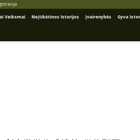
istracija
iai Veiksmai
Neįtikėtinos Istorijos
Įvairenybės
Gyva Istor