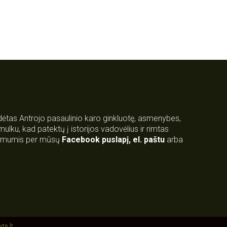
rdėtas Antrojo pasaulinio karo ginkluotę, asmenybes,
 smulku, kad patektų į istorijos vadovėlius ir rimtas
su mumis per mūsų
Facebook puslapį
,
el. paštu
arba
yte.lt