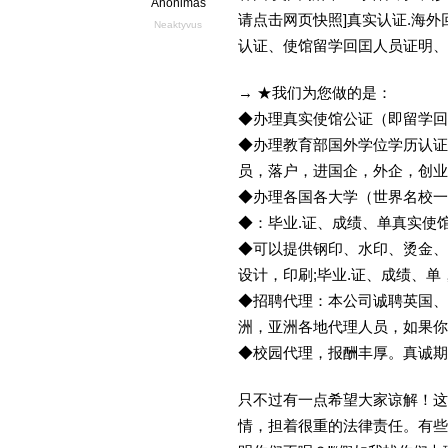
Anonimas
请点击网页快照]真实认证.海
Neaktyvus
认证、使馆留学回囯人员证明、
→ ★我们为您做的是：
◆办理真实使馆公证（即留学
◆办理教育部国外学位学历认证
员，落户，进国企，外企，创
◆办理各国各大学（世界名校
◆：毕业.证、成绩、单真实使
◆可以提供钢印、水印、烫金、
设计，印刷;毕业.证、成绩、
◆招聘代理：本公司诚聘英国、
洲，亚洲各地代理人员，如果你
◆校园代理，报酬丰厚。真诚期待
只不过有一点希望大家谅解！这
情，担着很重的法律责任。有些